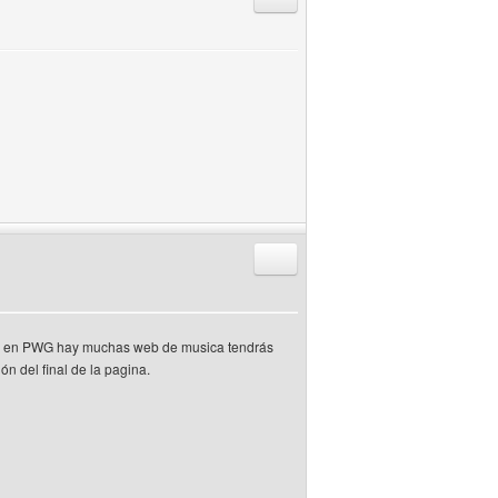
Responder citando
 que en PWG hay muchas web de musica tendrás
ón del final de la pagina.