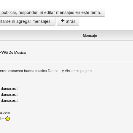
publicar, responder, ni editar mensajes en este tema.
tarse ni agregar mensajes.
atrás
Mensaje
3
 PWG De Musica
ieren escuchar buena musica Dance....y Visitar mi pagina
ario
dance.es.tl
dance.es.tl
dance.es.tl
Espero
l=-
eb del autor: mundo-musica-dance