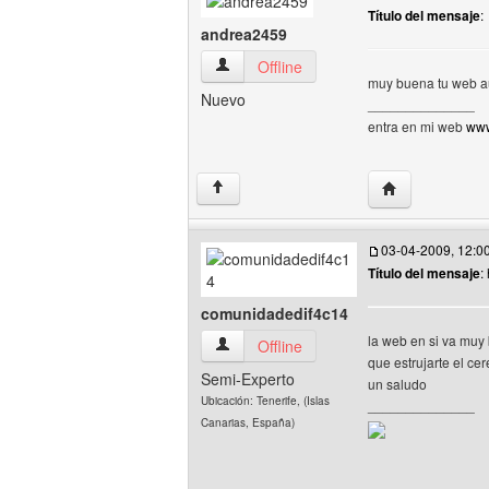
Título del mensaje
:
andrea2459
andrea2459 Ver perfil del usuario
Offline
muy buena tu web au
Nuevo
______________
entra en mi web
www
Visitar sitio w
↑
03-04-2009, 12:0
Título del mensaje
:
comunidadedif4c14
la web en si va muy
comunidadedif4c14 Ver perfil del usuari
Offline
que estrujarte el cer
Semi-Experto
un saludo
Ubicación: Tenerife, (Islas
______________
Canarias, España)