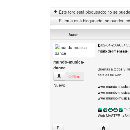
Este foro está bloqueado: no se puede 
El tema está bloqueado: no pueden edi
Autor
02-04-2009, 04:3
Título del mensaje
:
mundo-musica-
dance
Buenas a todos Si k
esta es mi web
mundo-musica-dance Ver perfil del usu
Offline
Nuevo
www.mundo-musica-
www.mundo-musica-
www.mundo-musica-
Te 
Web MASTER -=Skil
Visitar sitio w
↑