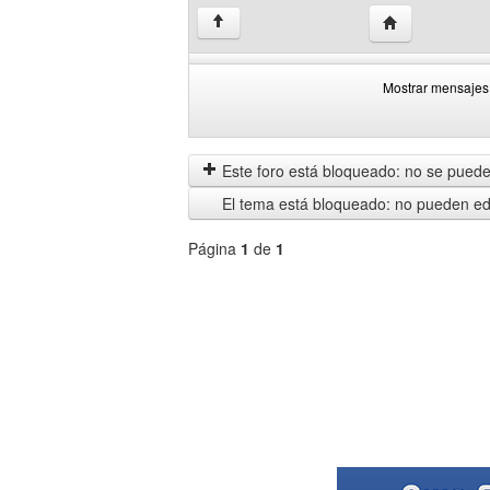
Visitar sitio w
↑
Mostrar mensajes 
Mostrar
Order
mensajes
by
anteriores
Este foro está bloqueado: no se puede 
El tema está bloqueado: no pueden edi
Página
1
de
1
Seleccione
un
foro