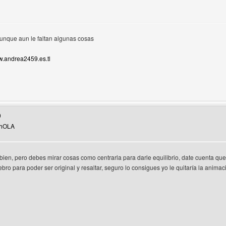
nque aun le faltan algunas cosas
.andrea2459.es.tl
eb del autor: andrea2459
0
 hOLA
 bien, pero debes mirar cosas como centrarla para darle equilibrio, date cuenta
o
ebro para poder ser original y resaltar, seguro lo consigues yo le quitaría la animaci