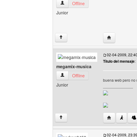
guindows Ver perfil del usuario
Offline
Junior
Visitar sitio we
↑
02-04-2009, 22:4
Título del mensaje
:
megamix-musica
megamix-musica Ver perfil del usuario
Offline
buena web pero no m
Junior
______________
Visitar sitio w
↑
02-04-2009, 23:3