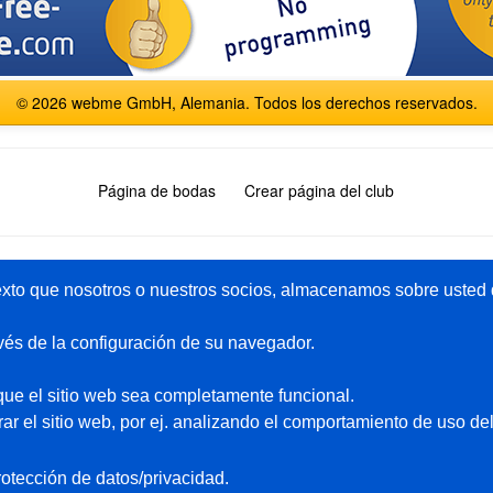
© 2026 webme GmbH, Alemania. Todos los derechos reservados.
Página de bodas
Crear página del club
English
Español
Français
Italiano
Polski
Русский
xto que nosotros o nuestros socios, almacenamos sobre usted d
vés de la configuración de su navegador.
Paquete-premium
Ayuda
ue el sitio web sea completamente funcional.
Pagina gratis
Páginas de ejemplo
r el sitio web, por ej. analizando el comportamiento de uso del
Privado
Foro
idad
Principiante
Contacto
otección de datos/privacidad.