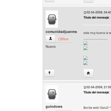
02-04-2009, 04:4
Título del mensaje
:
comunidadjuanms
esta muy buena la we
______________
comunidadjuanms Ver perfil del usuario
Offline
Nuevo
Visitar sitio w
↑
02-04-2009, 21:5
Título del mensaje
:
guindows
Bonita web! Salu2! 