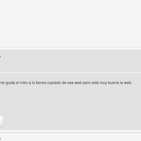
b del autor: guindows
0
e gusta el intro q lo tienes copiado de esa web pero esta muy buena la web.
eb del autor: megamix-musica
9