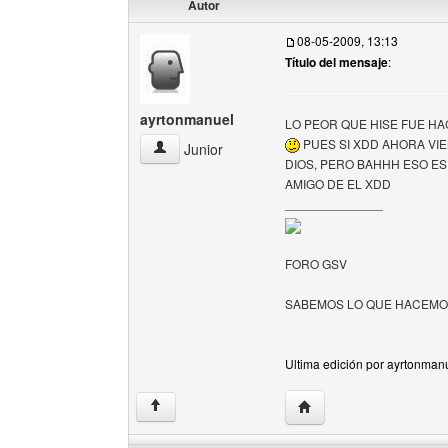
Autor
08-05-2009, 13:13
Título del mensaje
:
ayrtonmanuel
LO PEOR QUE HISE FUE H
PUES SI XDD AHORA VI
ayrtonmanuel Ver perfil del usuario
Junior
DIOS, PERO BAHHH ESO ES
AMIGO DE EL XDD
______________
FORO GSV
SABEMOS LO QUE HACEM
Ultima edición por ayrtonmanu
Visitar sitio web del au
↑