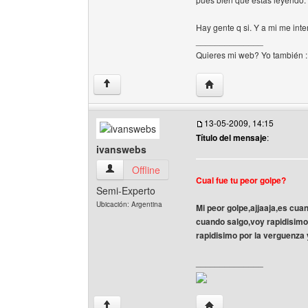
Hay gente q si. Y a mi me inte
______________
Quieres mi web? Yo también 
Visitar sitio web del au
↑
13-05-2009, 14:15
Título del mensaje
:
ivanswebs
ivanswebs Ver perfil del usuario
Offline
Cual fue tu peor golpe?
Semi-Experto
Ubicación: Argentina
Mi peor golpe,ajjaaja,es cuand
cuando salgo,voy rapidisimo 
rapidisimo por la verguenza
______________
Visitar sitio web del au
↑