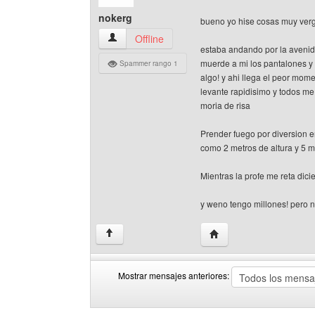
nokerg
bueno yo hise cosas muy verg
nokerg Ver perfil del usuario
Offline
estaba andando por la avenid
muerde a mi los pantalones y
Spammer rango 1
algo! y ahi llega el peor mome
levante rapidisimo y todos m
moria de risa
Prender fuego por diversion e
como 2 metros de altura y 5 m
Mientras la profe me reta dici
y weno tengo millones! pero n
Visitar sitio web del aut
↑
Mostrar mensajes anteriores:
Mostrar
Order
mensajes
by