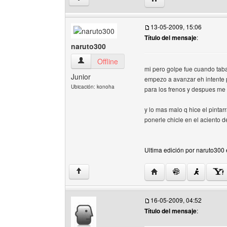
13-05-2009, 15:06
Título del mensaje
:
naruto300
naruto300 Ver perfil del usuario
Offline
mi pero golpe fue cuando taba
Junior
empezo a avanzar eh intente p
Ubicación: konoha
para los frenos y despues me
y lo mas malo q hice el pintar
ponerle chicle en el aciento d
Ultima edición por naruto300 
Visitar sitio web del au
↑
16-05-2009, 04:52
Título del mensaje
: