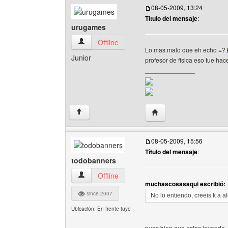
08-05-2009, 13:24
Título del mensaje
:
urugames
urugames Ver perfil del usuario
Offline
Lo mas malo que eh echo =?
Junior
profesor de fisica eso fue ha
______________
Visitar sitio web del au
↑
08-05-2009, 15:56
Título del mensaje
:
todobanners
todobanners Ver perfil del usuario
Offline
muchascosasaqui escribió:
since-2007
No lo entiendo, creeis k a al
Ubicación: En frente tuyo
pues bien que estas leyendo.