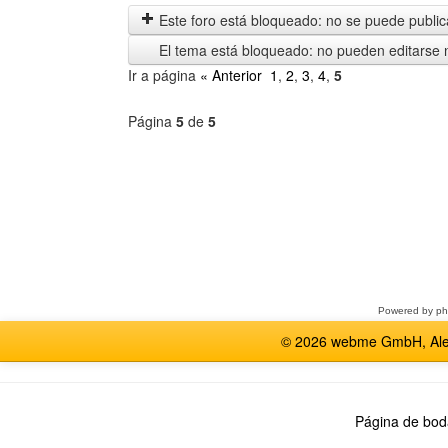
anteriores
Este foro está bloqueado: no se puede publica
El tema está bloqueado: no pueden editarse 
Ir a página
« Anterior
1
,
2
,
3
,
4
,
5
Página
5
de
5
Seleccione
un
foro
Powered by
p
© 2026 webme GmbH, Alem
Página de bod