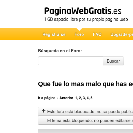
Registrarse
Foro
FAQ
Upgrade-p
Búsqueda en el Foro:
Búsqueda en el Foro
Buscar
Que fue lo mas malo que has 
Ir a página
« Anterior
1
,
2
,
3
,
4
,
5
Este foro está bloqueado: no se puede publica
El tema está bloqueado: no pueden editarse 