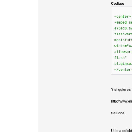
Código:
<center>
<embed s
e76ed8.s
flashvar
mosinfut
width="4
allowScr
flash"
pluginsp
</center
Y si quieres 
http://www.e
Saludos.
Ultima edici