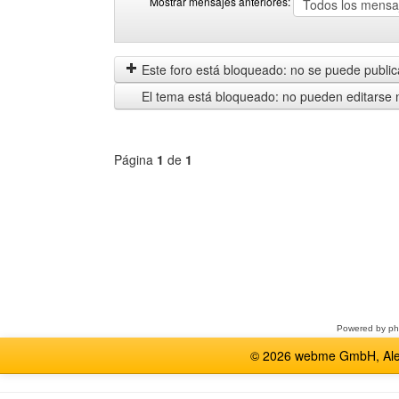
Mostrar mensajes anteriores:
Mostrar
Order
mensajes
by
anteriores
Este foro está bloqueado: no se puede publica
El tema está bloqueado: no pueden editarse 
Página
1
de
1
Seleccione
un
foro
Powered by
p
© 2026 webme GmbH, Alem