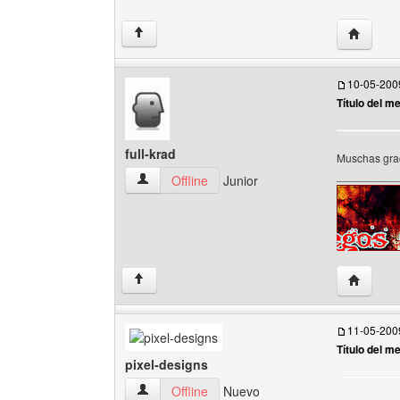
Visitar s
↑
10-05-200
Título del m
full-krad
Muschas grac
__________
full-krad Ver perfil del usuario
Offline
Junior
Visitar si
↑
11-05-200
Título del m
pixel-designs
pixel-designs Ver perfil del usuario
Offline
Nuevo