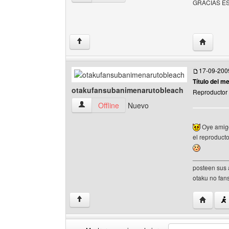
GRACIAS ES
Visitar s
↑
17-09-200
Título del m
otakufansubanimenarutobleach
Reproductor 
otakufansubanimenarutobleach Ver perfil del u
Offline
Nuevo
Oye amigo
el reproduct
__________
posteen sus
otaku no fan
Visitar s
↑