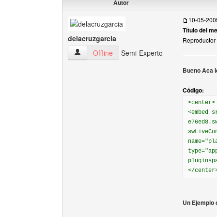
Autor
10-05-200
Título del m
delacruzgarcia
Reproductor 
delacruzgarcia Ver perfil del usuario
Offline
Semi-Experto
Bueno Aca le
Código:
<center>
<embed s
e76ed8.s
swLiveCo
name="pl
type="ap
pluginsp
</center
Un Ejemplo 