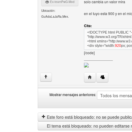
solo cambia un valor mira
Ex-teamPwG-Mod
Ubicación:
en el tuyo esta 900 y en el mi
GuAdaLaJaRa,Mex.
Cita:
<!DOCTYPE html PUBLIC "-/
"http://www.w3.org/TR/xhtml
<html xmlns="http:/www.w3.
<div style="width:
920
px; pos
[/code]
______________
Visitar sitio web del aut
↑
Mostrar mensajes anteriores:
Mostrar
Order
mensajes
by
anteriores
Este foro está bloqueado: no se puede publica
El tema está bloqueado: no pueden editarse 