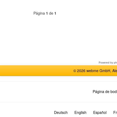
Página
1
de
1
Seleccione
un
foro
Powered by
p
© 2026 webme GmbH, Alem
Página de bod
Deutsch
English
Español
Fr