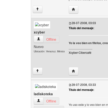
Visitar sitio web del au
↑
28-07-2008, 03:03
Título del mensaje
:
xcyber
xcyber Ver perfil del usuario
Offline
Yo la veo bien en fifefox, cr
Nuevo
______________
Ubicación: Veracruz. México
Xcyber-Cibercafé
Visitar sitio web del aut
↑
28-07-2008, 03:33
Título del mensaje
:
ladiskoteka
ladiskoteka Ver perfil del usuario
Offline
Yo uso este y lo veo bien en m