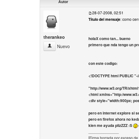
Autor
28-07-2008, 02:51
Título del mensaje
: como cen
therankeo
holaX como tan... bueno
primero que nda tengo un p
therankeo Ver perfil del usuario
Nuevo
con este codigo:
<!DOCTYPE html PUBLIC "-//
"http://www.w3.org/TR/xhtml
<html xmlns="http:/www.w3.
<div style="width:900px; posi
pero en internet explore si s
pero en firefox ahora no ked
kien me ayuda plizZZZ :S
______________
[Firma borrada por exceso de