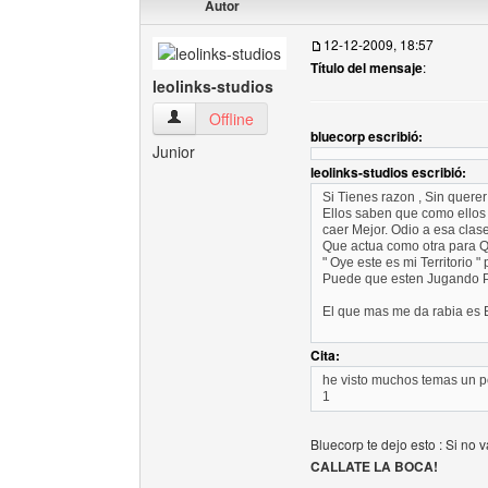
Autor
12-12-2009, 18:57
Título del mensaje
:
leolinks-studios
leolinks-studios Ver perfil del usuario
Offline
bluecorp escribió:
Junior
leolinks-studios escribió:
Si Tienes razon , Sin querer
Ellos saben que como ellos 
caer Mejor. Odio a esa clas
Que actua como otra para Q
" Oye este es mi Territorio 
Puede que esten Jugando 
El que mas me da rabia es
Cita:
he visto muchos temas un po
1
Bluecorp te dejo esto : Si no v
CALLATE LA BOCA!