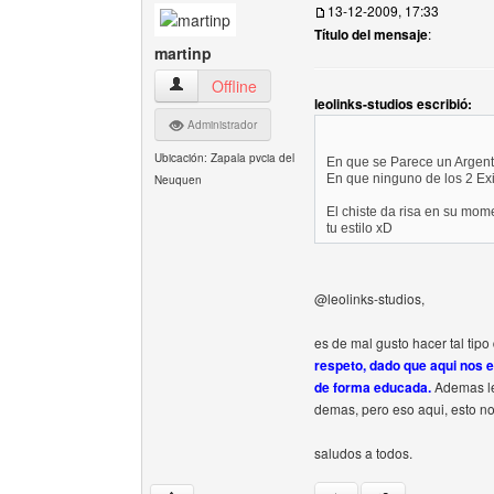
13-12-2009, 17:33
Título del mensaje
:
martinp
martinp Ver perfil del usuario
Offline
leolinks-studios escribió:
Administrador
Ubicación: Zapala pvcia del
En que se Parece un Argen
En que ninguno de los 2 Exi
Neuquen
El chiste da risa en su mome
tu estilo xD
@leolinks-studios,
es de mal gusto hacer tal tip
respeto, dado que aqui nos 
de forma educada.
Ademas le
demas, pero eso aqui, esto no
saludos a todos.