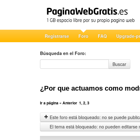
Registrarse
Foro
FAQ
Upgrade-p
Búsqueda en el Foro:
Búsqueda en el Foro
Buscar
¿Por que actuamos como mod
Ir a página
« Anterior
1
,
2
,
3
Este foro está bloqueado: no se puede publica
El tema está bloqueado: no pueden editarse 