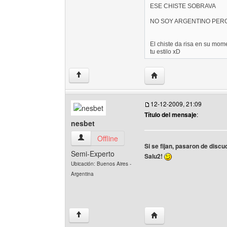
ESE CHISTE SOBRAVA
NO SOY ARGENTINO PERO
El chiste da risa en su mome
tu estilo xD
Visitar sitio web del aut
↑
12-12-2009, 21:09
Título del mensaje
:
nesbet
nesbet Ver perfil del usuario
Offline
Si se fijan, pasaron de disc
Semi-Experto
Salu2!
Ubicación: Buenos Aires -
Argentina
Visitar sitio web del aut
↑