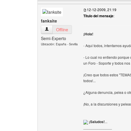
12-12-2009, 21:19
Título del mensaje
:
fanksite
fanksite Ver perfil del usuario
Offline
¡Hola!
Semi-Experto
Ubicación: España - Sevilla
- Aqui todos, intentamos a
- Lo cual no entiendo porque 
un Foro - Soporte y todos nos
¡Creo que todos estos ''TEM
todos!...
¿Alguna denuncia, pelea o o
¡No, a la discursiones y pelea
¡Saludos!
...
______________