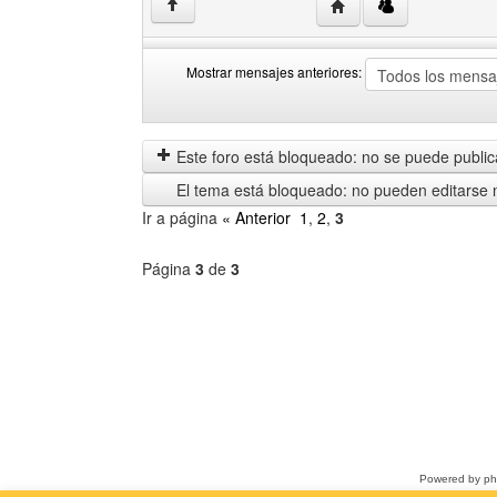
Visitar sitio web del aut
↑
Mostrar mensajes anteriores:
Mostrar
Order
mensajes
by
anteriores
Este foro está bloqueado: no se puede publica
El tema está bloqueado: no pueden editarse 
Ir a página
« Anterior
1
,
2
,
3
Página
3
de
3
Seleccione
un
foro
Powered by
p