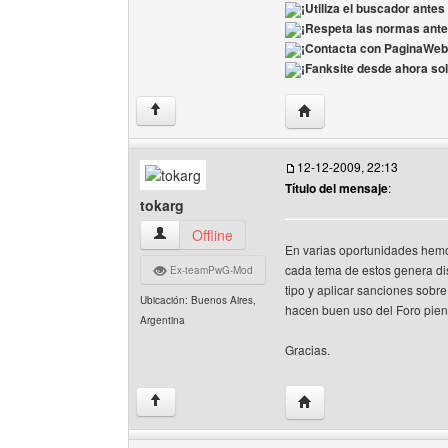
¡Utiliza el buscador antes
¡Respeta las normas ante
¡Contacta con PaginaWeb
¡Fanksite desde ahora sol
Visitar sitio web del aut
↑
12-12-2009, 22:13
Título del mensaje
:
tokarg
tokarg Ver perfil del usuario
Offline
En varias oportunidades hemo
cada tema de estos genera dis
Ex-teamPwG-Mod
tipo y aplicar sanciones sobre
Ubicación: Buenos Aires,
hacen buen uso del Foro piens
Argentina
Gracias.
Visitar sitio web del aut
↑