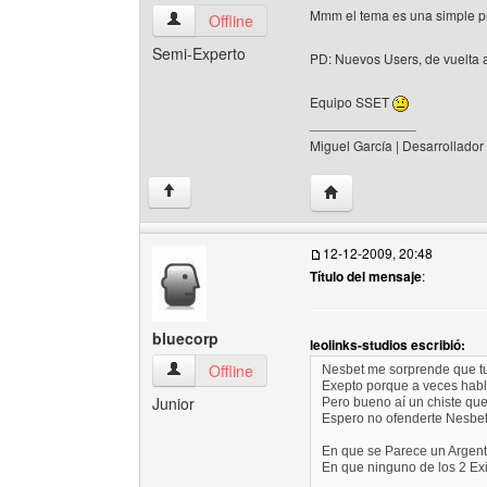
Mmm el tema es una simple p
solamente-sencillo Ver perfil del usuario
Offline
Semi-Experto
PD: Nuevos Users, de vuelta a
Equipo SSET
______________
Miguel García | Desarrollador
Visitar sitio web del au
↑
12-12-2009, 20:48
Título del mensaje
:
bluecorp
leolinks-studios escribió:
bluecorp Ver perfil del usuario
Offline
Nesbet me sorprende que tu 
Exepto porque a veces habla
Junior
Pero bueno aí un chiste que
Espero no ofenderte Nesbet
En que se Parece un Argen
En que ninguno de los 2 Exi