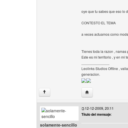
oye que tu sabes que eso lo 
CONTESTO EL TEMA
a veces actuamos como mods 
Tienes toda la razon , namas 
Este es mi territorio , y en mi
______________
Leolinks Studios Offline , vall
generacion.
Visitar sitio web del aut
↑
12-12-2009, 20:11
Título del mensaje
:
solamente-sencillo