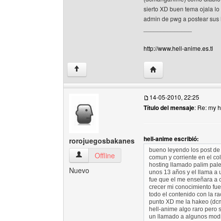
sierto XD buen tema ojala l
admin de pwg a postear sus 
______________
http://www.hell-anime.es.tl
Visitar sitio web del au
↑
14-05-2010, 22:25
Título del mensaje
: Re: my h
hell-anime escribió:
rorojuegosbakanes
bueno leyendo los post de 
rorojuegosbakanes Ver perfil del usuario
Offline
comun y corriente en el co
hosting llamado palim palem
Nuevo
unos 13 años y el llama a
fue que el me enseñara a 
crecer mi conocimiento fue
todo el contenido con la r
punto XD me la hakeo (dcm
hell-anime algo raro pero 
un llamado a algunos mods