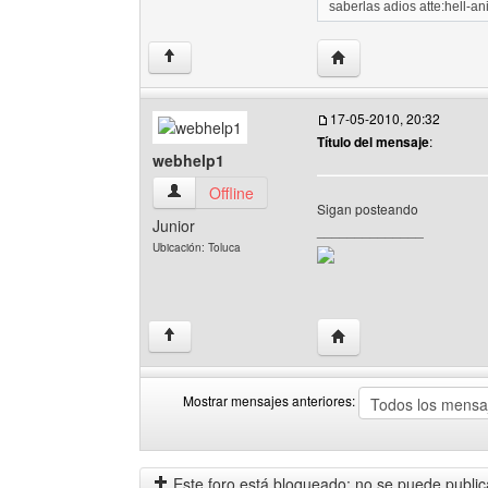
saberlas adios atte:hell-a
Visitar sitio web del a
↑
17-05-2010, 20:32
Título del mensaje
:
webhelp1
webhelp1 Ver perfil del usuario
Offline
Sigan posteando
Junior
______________
Ubicación: Toluca
Visitar sitio web del a
↑
Mostrar mensajes anteriores:
Mostrar
Order
mensajes
by
anteriores
Este foro está bloqueado: no se puede publica