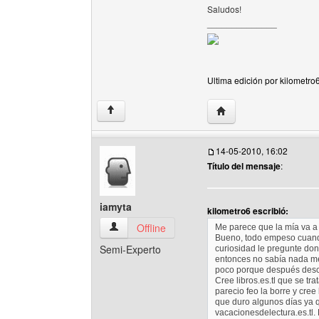
Saludos!
______________
Ultima edición por kilometro
Visitar sitio web del au
↑
14-05-2010, 16:02
Título del mensaje
:
iamyta
kilometro6 escribió:
iamyta Ver perfil del usuario
Offline
Me parece que la mía va a 
Bueno, todo empeso cuand
Semi-Experto
curiosidad le pregunte don
entonces no sabía nada m
poco porque después desc
Cree libros.es.tl que se t
parecio feo la borre y cre
que duro algunos días ya 
vacacionesdelectura.es.tl