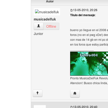
Autor
13-05-2010, 20:26
Título del mensaje
:
musicadelfuk
musicadelfuk Ver perfil del usuario
Offline
bueno yo llegue en el 2008 e
Junior
foros (no en el pwg xDe!) de
con mas de 14 gb en mi pc de
en los foros que estoy partic
______________
Pronto MusicaDelFuk Revolu
Atencion!: Busco chica linda, 
Visitar sitio web del a
↑
13-05-2010, 20:40