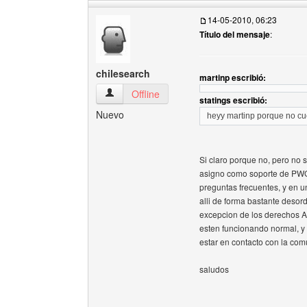
14-05-2010, 06:23
Título del mensaje
:
chilesearch
martinp escribió:
chilesearch Ver perfil del usuario
Offline
statings escribió:
Nuevo
heyy martinp porque no cue
Si claro porque no, pero no 
asigno como soporte de PWG
preguntas frecuentes, y en 
alli de forma bastante desor
excepcion de los derechos A
esten funcionando normal, y 
estar en contacto con la co
saludos