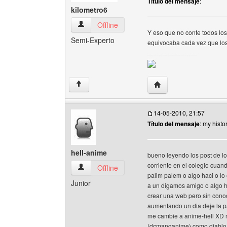
Título del mensaje
:
kilometro6
kilometro6 Ver perfil del usuario
Offline
Y eso que no conte todos los
Semi-Experto
equivocaba cada vez que los
______________
Visitar sitio web del au
↑
14-05-2010, 21:57
Título del mensaje
: my histo
hell-anime
bueno leyendo los post de l
corriente en el colegio cuan
hell-anime Ver perfil del usuario
Offline
palim palem o algo haci o lo 
Junior
a un digamos amigo o algo h
crear una web pero sin conoc
aumentando un dia deje la pa
me cambie a anime-hell XD 
(dcmanganime) como diablo y