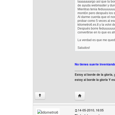
laaaaaaargo así que la bor
de ayuda webmaster y dur
Mientras tenia feduuuuuuu97
montón pero después los 
Al darme cuenta que el no
probar como 5 veces al escr
kilometro6.es.tl y la volvi
Después borre feduuuuuuu
convertirse en lo que es a
La verdad es que me quedo 
Saludos!
No tienes suerte inventand
______________
Estoy al borde de la gloria
estoy al borde la gloria Y 
Visitar sitio web del au
↑
14-05-2010, 16:05