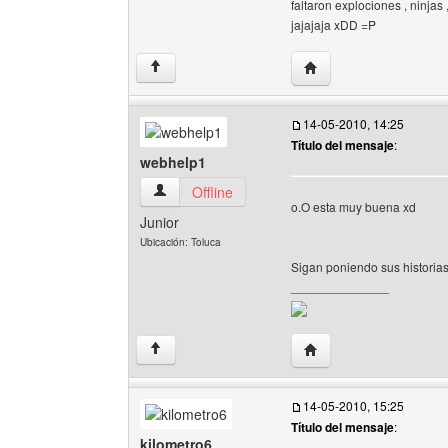
faltaron explociones , ninjas
jajajaja xDD =P
Visitar sitio web del au
↑
14-05-2010, 14:25
Título del mensaje
:
webhelp1
webhelp1 Ver perfil del usuario
Offline
o.O esta muy buena xd
Junior
Ubicación: Toluca
Sigan poniendo sus historia
______________
Visitar sitio web del a
↑
14-05-2010, 15:25
Título del mensaje
:
kilometro6