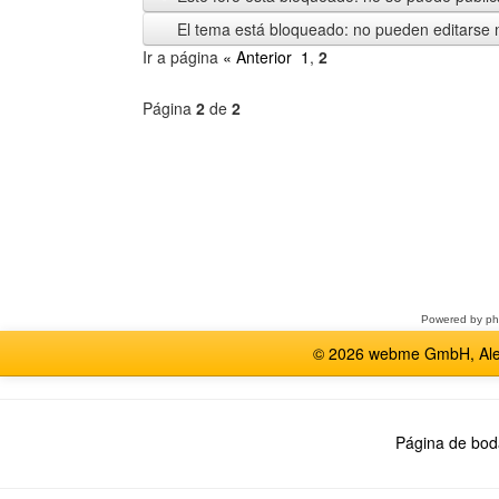
El tema está bloqueado: no pueden editarse 
Ir a página
« Anterior
1
,
2
Página
2
de
2
Seleccione
un
foro
Powered by
p
© 2026 webme GmbH, Alem
Página de bod