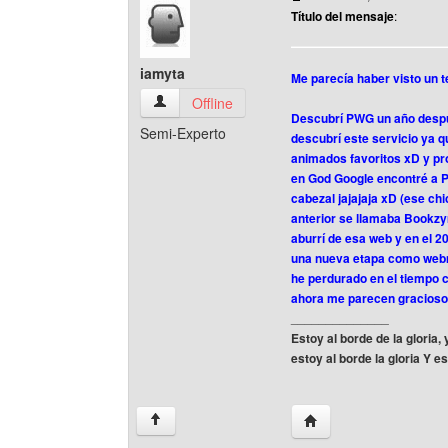
Título del mensaje
:
iamyta
Me parecía haber visto un t
iamyta Ver perfil del usuario
Offline
Descubrí PWG un año despué
Semi-Experto
descubrí este servicio ya 
animados favoritos xD y pro
en God Google encontré a P
cabezal jajajaja xD (ese c
anterior se llamaba Bookz
aburrí de esa web y en el 
una nueva etapa como webma
he perdurado en el tiempo
ahora me parecen graciosos
______________
Estoy al borde de la gloria
estoy al borde la gloria Y 
Visitar sitio web del au
↑