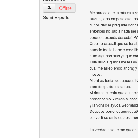
kilometro6 Ver perfil del usuario
Offline
Me parece que la mía va a se
Semi-Experto
Bueno, todo empeso cuando 
curiosidad le pregunte donde
entonces no sabía nada me 
porque después descubri PW
Cree libros.es.tl que se tra
parecio feo la borre y cree 
duro algunos días ya que co
Esta duro algunos meses ya 
cual me arrepiendo ahora) y
meses.
Mientras tenia feduuuuuuu97.
pero después los saque.
Al darme cuenta que el nom
probar como 5 veces al escrib
y la volvi de ayuda webmaste
Después borre feduuuuuuu97
convertirse en lo que es aho
La verdad es que me quedo co