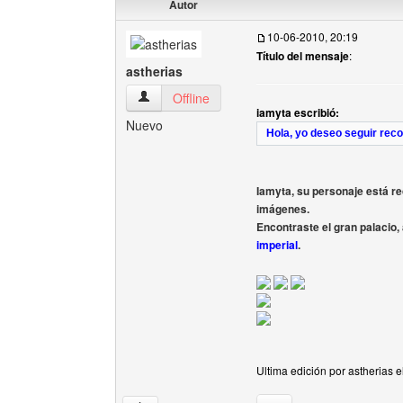
Autor
10-06-2010, 20:19
Título del mensaje
:
astherias
astherias Ver perfil del usuario
Offline
iamyta escribió:
Nuevo
Hola, yo deseo seguir reco
Iamyta, su personaje está re
imágenes.
Encontraste el gran palacio,
imperial
.
Ultima edición por astherias 