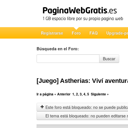
Registrarse
Foro
FAQ
Upgrade-p
Búsqueda en el Foro:
Búsqueda en el Foro
Buscar
[Juego] Astherias: Viví avent
Ir a página
« Anterior
1
,
2
,
3
,
4
,
5
Siguiente »
Este foro está bloqueado: no se puede publica
El tema está bloqueado: no pueden editarse 