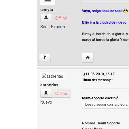
iamyta
Vaya, salgo ilesa de todo
iamyta Ver perfil del usuario
Offline
Elijo ir a la ciudad de nuevo
Semi-Experto
______________
Estoy al borde de la gloria,
estoy al borde la gloria Y e
Visitar sitio web del aut
↑
11-06-2010, 16:17
Título del mensaje
:
astherias
astherias Ver perfil del usuario
Offline
team-soporte escribió:
Nuevo
Deseo seguir con la piedra,
Nombre: Team Soporte
Clase: Mago