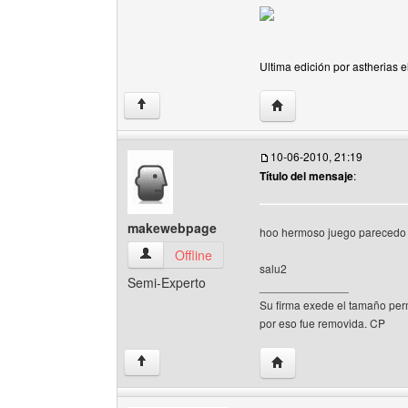
Ultima edición por astherias 
Visitar sitio web del aut
↑
10-06-2010, 21:19
Título del mensaje
:
makewebpage
hoo hermoso juego parecedo a
makewebpage Ver perfil del usuario
Offline
salu2
Semi-Experto
______________
Su firma exede el tamaño per
por eso fue removida. CP
Visitar sitio web del a
↑