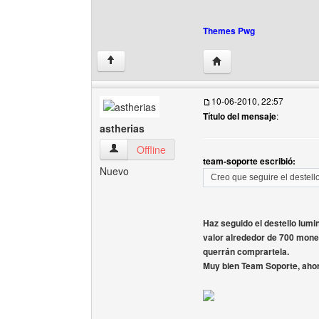
Themes Pwg
Visitar sitio web del au
↑
10-06-2010, 22:57
Título del mensaje
:
astherias
astherias Ver perfil del usuario
Offline
team-soporte escribió:
Nuevo
Creo que seguire el destell
Haz seguido el destello lumin
valor alrededor de 700 moned
querrán comprartela.
Muy bien Team Soporte, ahor