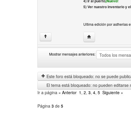
4) Ir al puerto
¡Nuevo!
5) Ver nuestro inventario y 
Ultima edición por astherias 
Visitar sitio web del aut
↑
Mostrar mensajes anteriores:
Mostrar
Order
mensajes
by
anteriores
Este foro está bloqueado: no se puede publica
El tema está bloqueado: no pueden editarse 
Ir a página
« Anterior
1
,
2
,
3
,
4
,
5
Siguiente »
Página
3
de
5