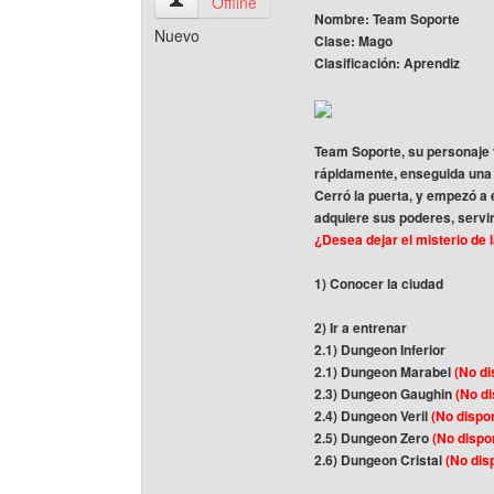
astherias Ver perfil del usuario
Offline
Nombre: Team Soporte
Nuevo
Clase: Mago
Clasificación: Aprendiz
Team Soporte, su personaje v
rápidamente, enseguida una m
Cerró la puerta, y empezó a 
adquiere sus poderes, servirá
¿Desea dejar el misterio de 
1) Conocer la ciudad
2) Ir a entrenar
2.1) Dungeon Inferior
2.1) Dungeon Marabel
(No di
2.3) Dungeon Gaughin
(No di
2.4) Dungeon Veril
(No dispon
2.5) Dungeon Zero
(No dispon
2.6) Dungeon Cristal
(No disp