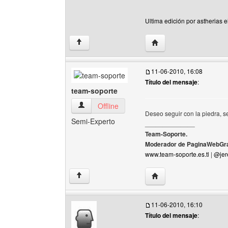
Ultima edición por astherias 
Visitar sitio web del aut
↑
11-06-2010, 16:08
Título del mensaje
:
team-soporte
team-soporte Ver perfil del usuario
Offline
Deseo seguir con la piedra, 
Semi-Experto
______________
Team-Soporte.
Moderador de PaginaWebGra
www.team-soporte.es.tl
|
@jer
Visitar sitio web del au
↑
11-06-2010, 16:10
Título del mensaje
: