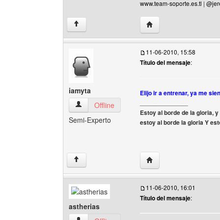
www.team-soporte.es.tl
|
@jer
Visitar sitio web del au
↑
11-06-2010, 15:58
Título del mensaje
:
iamyta
Elijo ir a entrenar, ya me si
______________
iamyta Ver perfil del usuario
Offline
Estoy al borde de la gloria,
Semi-Experto
estoy al borde la gloria Y e
Visitar sitio web del aut
↑
11-06-2010, 16:01
Título del mensaje
:
astherias