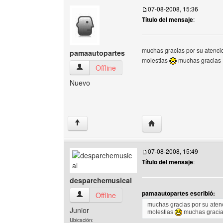
07-08-2008, 15:36
Título del mensaje
:
muchas gracias por su atenci
pamaautopartes
molestias
muchas gracias
pamaautopartes Ver perfil del usuario
Offline
Nuevo
Visitar sitio web del au
↑
07-08-2008, 15:49
Título del mensaje
:
desparchemusical
pamaautopartes escribió:
desparchemusical Ver perfil del usuario
Offline
muchas gracias por su aten
Junior
molestias
muchas graci
Ubicación: