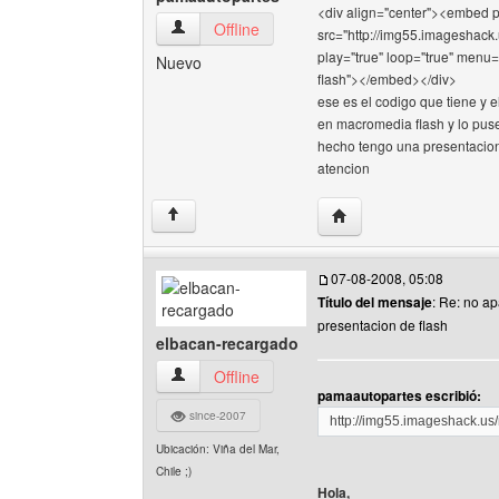
<div align="center"><embed p
pamaautopartes Ver perfil del usuario
Offline
src="http://img55.imageshack
play="true" loop="true" menu
Nuevo
flash"></embed></div>
ese es el codigo que tiene y e
en macromedia flash y lo puse
hecho tengo una presentacion
atencion
Visitar sitio web del au
↑
07-08-2008, 05:08
Título del mensaje
: Re: no a
presentacion de flash
elbacan-recargado
elbacan-recargado Ver perfil del usuario
Offline
pamaautopartes escribió:
since-2007
http://img55.imageshack.us
Ubicación: Viña del Mar,
Chile ;)
Hola,