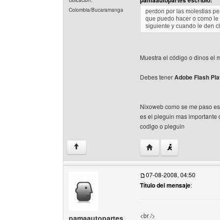
pamaautopartes escribió:
Ubicación:
Colombia/Bucaramanga
perdon por las molestias pe
que puedo hacer o como le
siguiente y cuando le den c
Muestra el código o dinos el m
Debes tener
Adobe Flash Pl
Nixoweb como se me paso esa
es el pleguin mas importante 
codigo o pleguin
Visitar sitio web del au
↑
07-08-2008, 04:50
Título del mensaje
:
<br />
pamaautopartes