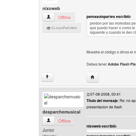
nixoweb
pamaautopartes escribió:
nixoweb Ver perfil del usuario
Offline
perdon por las molestias pe
Ex-teamPwG-Mod
que puedo hacer o como le
siguiente y cuando le den c
Muestra el código o dinos el m
Debes tener
Adobe Flash Pl
Visitar sitio web del au
↑
07-08-2008, 00:41
Título del mensaje
: Re: no a
presentacion de flash
desparchemusical
desparchemusical Ver perfil del usuario
Offline
nixoweb escribió:
Junior