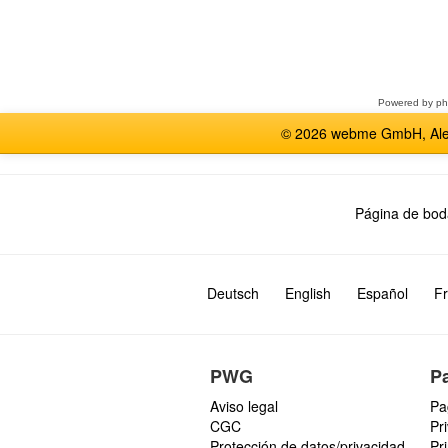
Seleccione
un
foro
Powered by
p
© 2026 webme GmbH, Alem
Página de bod
Deutsch
English
Español
Fr
PWG
P
Aviso legal
Pa
CGC
Pr
Protección de datos/privacidad
Pr