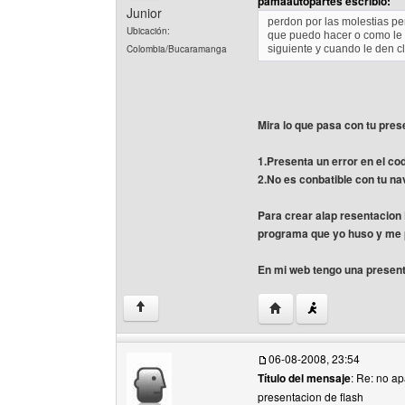
pamaautopartes escribió:
Junior
perdon por las molestias pe
Ubicación:
que puedo hacer o como le
Colombia/Bucaramanga
siguiente y cuando le den c
Mira lo que pasa con tu pres
1.Presenta un error en el co
2.No es conbatible con tu 
Para crear alap resentacion
programa que yo huso y me
En mi web tengo una presen
Visitar sitio web del au
↑
06-08-2008, 23:54
Título del mensaje
: Re: no a
presentacion de flash