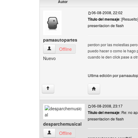
Autor
06-08-2008, 22:02
Título del mensaje
: [Resuelt
presentacion de flash
pamaautopartes
perdon por las molestias pero
pamaautopartes Ver perfil del usuario
Offline
puedo hacer o como le hago p
cuando le den click pase a ot
Nuevo
Ultima edición por pamaautop
Visitar sitio web del au
↑
06-08-2008, 23:17
Título del mensaje
: Re: no a
presentacion de flash
desparchemusical
desparchemusical Ver perfil del usuario
Offline