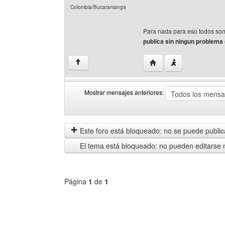
Colombia/Bucaramanga
Para nada para eso todos so
publica sin ningun problema
Visitar sitio web del au
↑
Mostrar mensajes anteriores:
Mostrar
Order
mensajes
by
anteriores
Este foro está bloqueado: no se puede publica
El tema está bloqueado: no pueden editarse 
Página
1
de
1