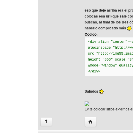
eso que dejé arriba era el prob
colocas esa url (que sale con
buscas, al final de los tres
haberlo complicado más
Código:
<div align="center"><
pluginspage="http://w
src="http://img55.ima
height="800" scale="S
wmode="Window" qualit
</div>
Saludos
______________
Evite colocar sitios externos e
Visitar sitio web del au
↑