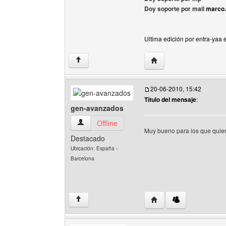
Doy soporte por mail
marco
Ultima edición por entra-yaa 
Visitar sitio web del aut
↑
20-06-2010, 15:42
Título del mensaje
:
gen-avanzados
gen-avanzados Ver perfil del usuario
Offline
Muy bueno para los que quie
Destacado
Ubicación: España -
Barcelona
Visitar sitio web del a
↑