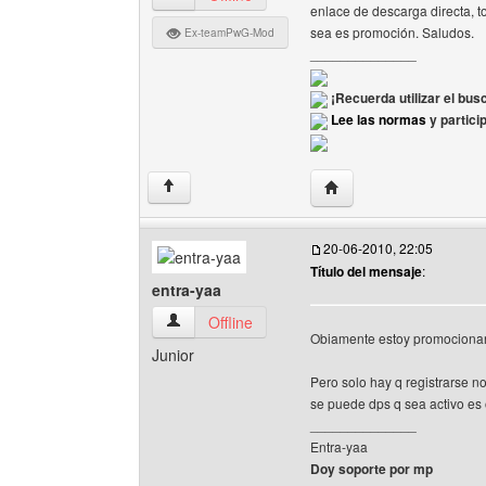
enlace de descarga directa, to
sea es promoción. Saludos.
Ex-teamPwG-Mod
______________
¡Recuerda utilizar el bus
Lee las normas
y partici
Visitar sitio web del au
↑
20-06-2010, 22:05
Título del mensaje
:
entra-yaa
entra-yaa Ver perfil del usuario
Offline
Obiamente estoy promocionan
Junior
Pero solo hay q registrarse n
se puede dps q sea activo es 
______________
Entra-yaa
Doy soporte por mp