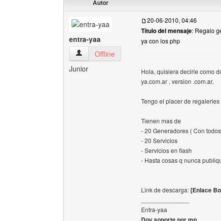
Autor
20-06-2010, 04:46
Título del mensaje
: Regalo g
entra-yaa
ya con los php
entra-yaa Ver perfil del usuario
Offline
Junior
Hola, quisiera decirle como du
ya.com.ar , version .com.ar,
Tengo el placer de regalerle
Tienen mas de
- 20 Generadores ( Con todos
- 20 Servicios
- Servicios en flash
- Hasta cosas q nunca publiqu
Link de descarga:
[Enlace Bo
______________
Entra-yaa
Doy soporte por mp