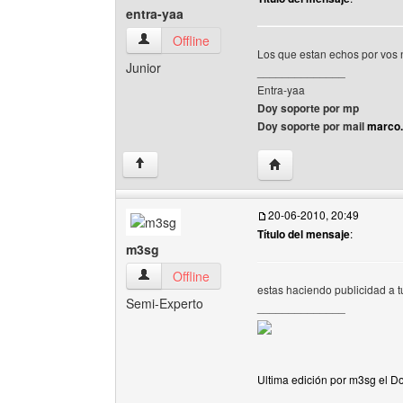
entra-yaa
entra-yaa Ver perfil del usuario
Offline
Los que estan echos por vos 
Junior
______________
Entra-yaa
Doy soporte por mp
Doy soporte por mail
marco
Visitar sitio web del aut
↑
20-06-2010, 20:49
Título del mensaje
:
m3sg
m3sg Ver perfil del usuario
Offline
estas haciendo publicidad a t
Semi-Experto
______________
Ultima edición por m3sg el D