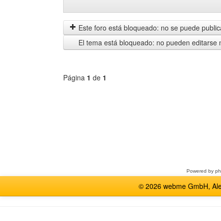
Mostrar
Order
mensajes
by
anteriores
Este foro está bloqueado: no se puede publica
El tema está bloqueado: no pueden editarse 
Página
1
de
1
Seleccione
un
foro
Powered by
p
© 2026 webme GmbH, Alem