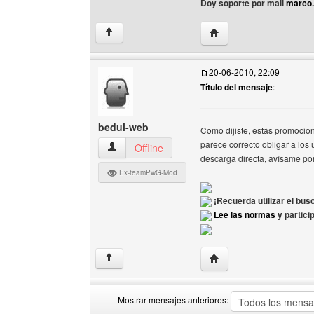
Doy soporte por mail
marco
Visitar sitio web del aut
↑
20-06-2010, 22:09
Título del mensaje
:
bedul-web
Como dijiste, estás promocio
parece correcto obligar a los 
bedul-web Ver perfil del usuario
Offline
descarga directa, avísame por
______________
Ex-teamPwG-Mod
¡Recuerda utilizar el bus
Lee las normas
y partici
Visitar sitio web del au
↑
Mostrar mensajes anteriores: