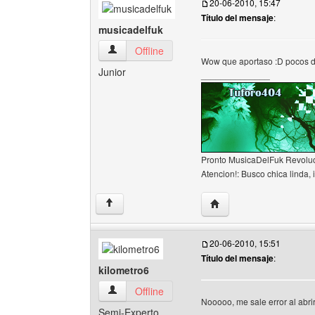
20-06-2010, 15:47
Título del mensaje
:
musicadelfuk
musicadelfuk Ver perfil del usuario
Offline
Wow que aportaso :D pocos d
Junior
______________
Pronto MusicaDelFuk Revoluc
Atencion!: Busco chica linda, i
Visitar sitio web del au
↑
20-06-2010, 15:51
Título del mensaje
:
kilometro6
kilometro6 Ver perfil del usuario
Offline
Nooooo, me sale error al abri
Semi-Experto