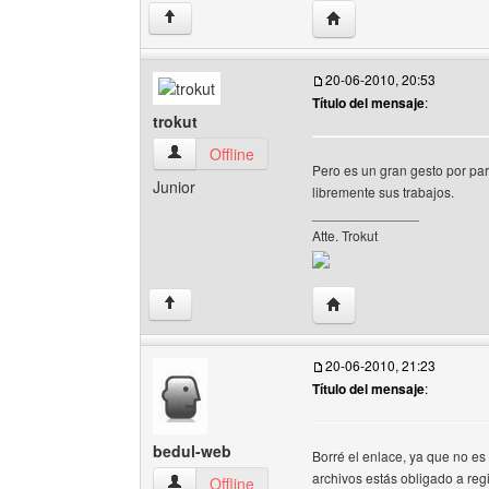
Visitar sitio web del au
↑
20-06-2010, 20:53
Título del mensaje
:
trokut
trokut Ver perfil del usuario
Offline
Pero es un gran gesto por par
Junior
libremente sus trabajos.
______________
Atte. Trokut
Visitar sitio web del aut
↑
20-06-2010, 21:23
Título del mensaje
:
bedul-web
Borré el enlace, ya que no es 
archivos estás obligado a regi
bedul-web Ver perfil del usuario
Offline