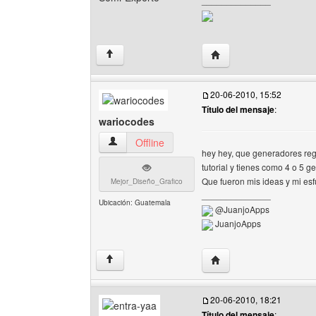
______________
Visitar sitio web del aut
↑
20-06-2010, 15:52
Título del mensaje
:
wariocodes
wariocodes Ver perfil del usuario
Offline
hey hey, que generadores reg
tutorial y tienes como 4 o 5 
Que fueron mis ideas y mi esfu
Mejor_Diseño_Grafico
______________
Ubicación: Guatemala
@JuanjoApps
JuanjoApps
Visitar sitio web del au
↑
20-06-2010, 18:21
Título del mensaje
: