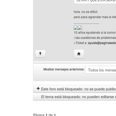
LETRA Y QUE ESTA SEA 
hola. no es dificil.
pero para agrandar mas la letr
______________
10 años ayudando a la comun
>las cuestiones de problemas 
>Ticket a:
ayuda@paginawebg
Visitar sitio web del auto
↑
Mostrar mensajes anteriores:
Mostrar
Order
mensajes
by
anteriores
Este foro está bloqueado: no se puede publica
El tema está bloqueado: no pueden editarse 
Página
1
de
1