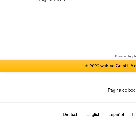
Seleccione
un
foro
Powered by
p
© 2026 webme GmbH, Alem
Página de bod
Deutsch
English
Español
Fr