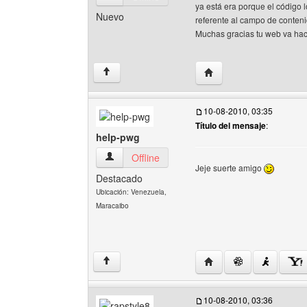
ya está era porque el código 
Nuevo
referente al campo de contenid
Muchas gracias tu web va ha
Visitar sitio web del aut
↑
10-08-2010, 03:35
Título del mensaje
:
help-pwg
help-pwg Ver perfil del usuario
Offline
Jeje suerte amigo
Destacado
Ubicación: Venezuela,
Maracaibo
Visitar sitio web del au
↑
10-08-2010, 03:36