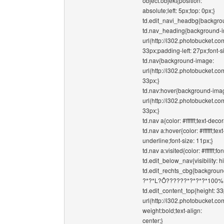
object.objekt{position:
absolute;left: 5px;top: 0px;}
td.edit_navi_headbg{backgrou
td.nav_heading{background-
url(http://i302.photobucket.
33px;padding-left: 27px;font-si
td.nav{background-image:
url(http://i302.photobucket.
33px;}
td.nav:hover{background-ima
url(http://i302.photobucket.
33px;}
td.nav a{color: #ffffff;text-dec
td.nav a:hover{color: #ffffff;te
underline;font-size: 11px;}
td.nav a:visited{color: #ffffff;f
td.edit_below_nav{visibility: h
td.edit_rechts_cbg{background
?*?*L?Ô??????*?*?*?*100%;
td.edit_content_top{height: 
url(http://i302.photobucket.
weight:bold;text-align:
center;}