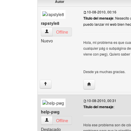
Autor
10-08-2010, 00:16
Título del mensaje
: Nesecito
rapstyle8
puedo lanzar mi web bien hec
rapstyle8 Ver perfil del usuario
Offline
Nuevo
Hola, mi problema es que cuan
cualquier pág o subpágina de 
viene con pwg). Quiero saber
Desde ya muchas gracias.
Visitar sitio web del aut
↑
10-08-2010, 00:31
Título del mensaje
:
help-pwg
help-pwg Ver perfil del usuario
Offline
Hola ese problema son de cód
Destacado
problema para que la plantilla