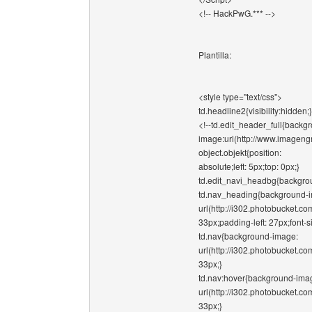
<!-- HackPwG.*** -->
Plantilla:
<style type="text/css">
td.headline2{visibility:hidden;}
<!--td.edit_header_full{backg
image:url(http://www.imagengr
object.objekt{position:
absolute;left: 5px;top: 0px;}
td.edit_navi_headbg{backgrou
td.nav_heading{background-
url(http://i302.photobucket.
33px;padding-left: 27px;font-si
td.nav{background-image:
url(http://i302.photobucket.
33px;}
td.nav:hover{background-ima
url(http://i302.photobucket.
33px;}