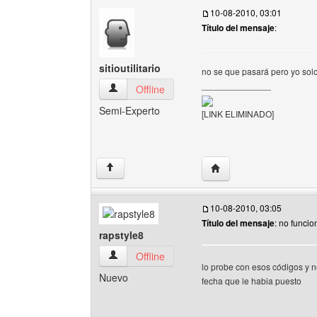
10-08-2010, 03:01
Título del mensaje
:
sitioutilitario
no se que pasará pero yo sol
______________
sitioutilitario Ver perfil del usuario
Offline
Semi-Experto
[LINK ELIMINADO]
Visitar sitio web del autor
↑
10-08-2010, 03:05
Título del mensaje
: no funcio
rapstyle8
rapstyle8 Ver perfil del usuario
Offline
lo probe con esos códigos y n
Nuevo
fecha que le habia puesto