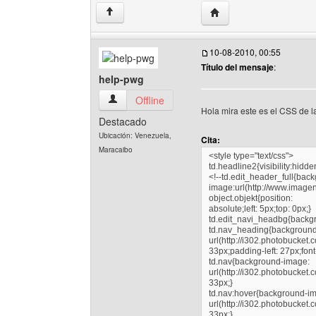
Visitar sitio web del aut
↑
10-08-2010, 00:55
Título del mensaje
:
help-pwg
help-pwg Ver perfil del usuario
Offline
Hola mira este es el CSS de la
Destacado
Ubicación: Venezuela,
Cita:
Maracaibo
<style type="text/css">
td.headline2{visibility:hidden
<!--td.edit_header_full{bac
image:url(http://www.imagen
object.objekt{position:
absolute;left: 5px;top: 0px;}
td.edit_navi_headbg{backgr
td.nav_heading{backgroun
url(http://i302.photobucke
33px;padding-left: 27px;font
td.nav{background-image:
url(http://i302.photobucke
33px;}
td.nav:hover{background-i
url(http://i302.photobucke
33px;}