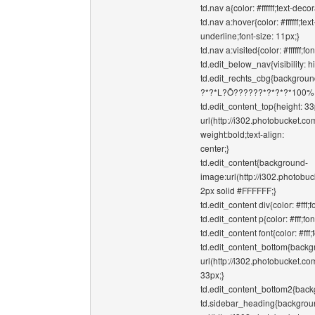
td.nav a{color: #ffffff;text-dec
td.nav a:hover{color: #ffffff;te
underline;font-size: 11px;}
td.nav a:visited{color: #ffffff;f
td.edit_below_nav{visibility: h
td.edit_rechts_cbg{background
?*?*L?Ô??????*?*?*?*100%;
td.edit_content_top{height: 
url(http://i302.photobucket.
weight:bold;text-align:
center;}
td.edit_content{background-
image:url(http://i302.photob
2px solid #FFFFFF;}
td.edit_content div{color: #fff;
td.edit_content p{color: #fff;fo
td.edit_content font{color: #fff
td.edit_content_bottom{back
url(http://i302.photobucket
33px;}
td.edit_content_bottom2{backg
td.sidebar_heading{backgrou