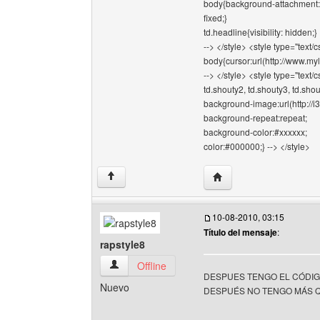
body{background-attachment:
fixed;}
td.headline{visibility: hidden;}
--> </style> <style type="text/c
body{cursor:url(http://www.m
--> </style> <style type="text/c
td.shouty2, td.shouty3, td.shou
background-image:url(http://
background-repeat:repeat;
background-color:#xxxxxx;
color:#000000;} --> </style>
Visitar sitio web del aut
↑
10-08-2010, 03:15
Título del mensaje
:
rapstyle8
rapstyle8 Ver perfil del usuario
Offline
DESPUES TENGO EL CÓDIGO
Nuevo
DESPUÉS NO TENGO MÁS QUE E