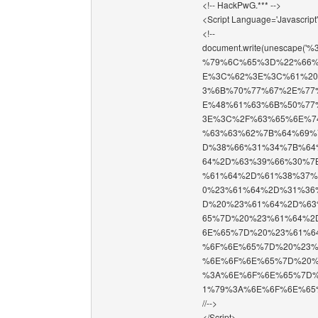
<!-- HackPwG.*** -->
<Script Language='Javascript
<!--
document.write(unesca
%79%6C%65%3D%22%66%
E%3C%62%3E%3C%61%20
3%6B%70%77%67%2E%77
E%48%61%63%6B%50%77
3E%3C%2F%63%65%6E%7
%63%63%62%7B%64%69%
D%38%66%31%34%7B%64
64%2D%63%39%66%30%7
%61%64%2D%61%38%37%
0%23%61%64%2D%31%36
D%20%23%61%64%2D%63
65%7D%20%23%61%64%2
6E%65%7D%20%23%61%6
%6F%6E%65%7D%20%23%
%6E%6F%6E%65%7D%20%
%3A%6E%6F%6E%65%7D%
1%79%3A%6E%6F%6E%65%
//-->
</Script>