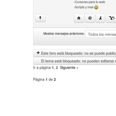
-Cursores para tu web
-Scripts y mas
Visitar sitio web del au
↑
Mostrar mensajes anteriores:
Mostrar
Order
mensajes
by
anteriores
Este foro está bloqueado: no se puede publica
El tema está bloqueado: no pueden editarse 
Ir a página
1
,
2
Siguiente »
Página
1
de
2
Seleccione
un