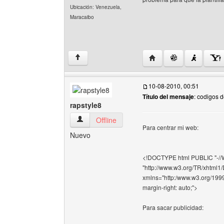
Ubicación: Venezuela,
Maracaibo
Visitar sitio web del au
↑
10-08-2010, 00:51
Título del mensaje
: codigos 
rapstyle8
rapstyle8 Ver perfil del usuario
Offline
Para centrar mi web:
Nuevo
<!DOCTYPE html PUBLIC "-//W
"http://www.w3.org/TR/xhtml1/
xmlns="http:/www.w3.org/1999/x
margin-right: auto;">
Para sacar publicidad: