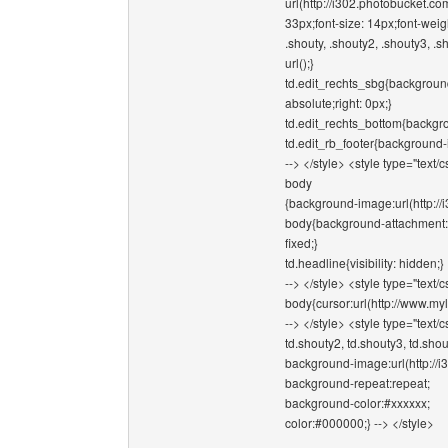
url(http://i302.photobucket.
33px;font-size: 14px;font-weigh
.shouty, .shouty2, .shouty3, 
url();}
td.edit_rechts_sbg{background-
absolute;right: 0px;}
td.edit_rechts_bottom{backgro
td.edit_rb_footer{background-i
--> </style> <style type="text/c
body
{background-image:url(http:/
body{background-attachment:
fixed;}
td.headline{visibility: hidden;}
--> </style> <style type="text/c
body{cursor:url(http://www.m
--> </style> <style type="text/c
td.shouty2, td.shouty3, td.shou
background-image:url(http://
background-repeat:repeat;
background-color:#xxxxxx;
color:#000000;} --> </style>