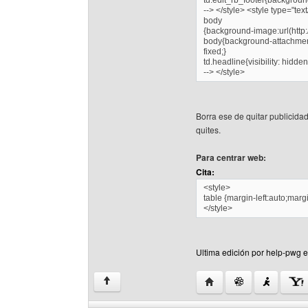
td.edit_rb_footer{background
--> </style> <style type="text
body
{background-image:url(http
body{background-attachmen
fixed;}
td.headline{visibility: hidden
--> </style>
Borra ese de quitar publicida
quites.
Para centrar web:
Cita:
<style>
table {margin-left:auto;margi
</style>
Ultima edición por help-pwg e
Visitar sitio web del au
↑