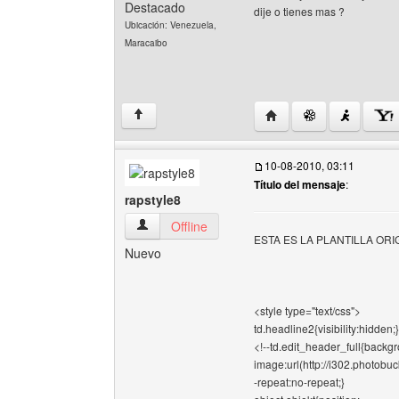
Destacado
dije o tienes mas ?
Ubicación: Venezuela,
Maracaibo
Visitar sitio web del au
↑
10-08-2010, 03:11
Título del mensaje
:
rapstyle8
rapstyle8 Ver perfil del usuario
Offline
ESTA ES LA PLANTILLA ORI
Nuevo
<style type="text/css">
td.headline2{visibility:hidden;}
<!--td.edit_header_full{backg
image:url(http://i302.photo
-repeat:no-repeat;}