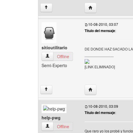
Visitar sitio web del aut
↑
10-08-2010, 03:07
Título del mensaje
:
sitioutilitario
DE DONDE HAZ SACADO LA 
______________
sitioutilitario Ver perfil del usuario
Offline
Semi-Experto
[LINK ELIMINADO]
Visitar sitio web del autor
↑
10-08-2010, 03:09
Título del mensaje
:
help-pwg
help-pwg Ver perfil del usuario
Offline
Que raro yo los probé y funci