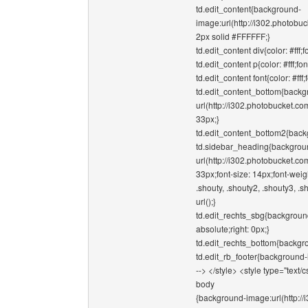
td.edit_content{background-
image:url(http://i302.photob
2px solid #FFFFFF;}
td.edit_content div{color: #fff;
td.edit_content p{color: #fff;fo
td.edit_content font{color: #fff
td.edit_content_bottom{back
url(http://i302.photobucket
33px;}
td.edit_content_bottom2{backg
td.sidebar_heading{backgrou
url(http://i302.photobucket.
33px;font-size: 14px;font-weigh
.shouty, .shouty2, .shouty3, 
url();}
td.edit_rechts_sbg{background-
absolute;right: 0px;}
td.edit_rechts_bottom{backgro
td.edit_rb_footer{background-i
--> </style> <style type="text/c
body
{background-image:url(http:/