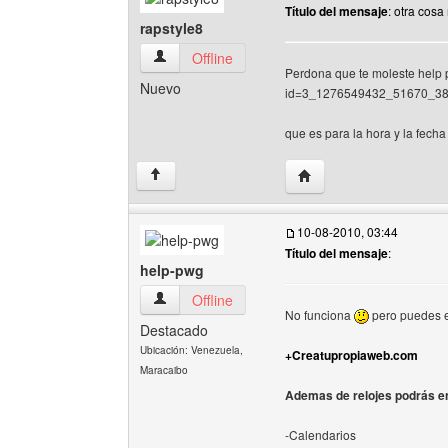
Título del mensaje
: otra cos
rapstyle8
rapstyle8 Ver perfil del usuario
Offline
Perdona que te moleste help p
Nuevo
id=3_1276549432_51670_387_
que es para la hora y la fech
Visitar sitio web del aut
↑
10-08-2010, 03:44
Título del mensaje
:
help-pwg
help-pwg Ver perfil del usuario
Offline
No funciona
pero puedes e
Destacado
Ubicación: Venezuela,
+Creatupropiaweb.com
Maracaibo
Ademas de relojes podrás e
-Calendarios