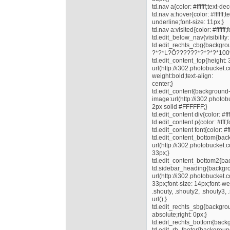
td.nav a{color: #ffffff;text-d
td.nav a:hover{color: #ffffff;
underline;font-size: 11px;}
td.nav a:visited{color: #ffffff
td.edit_below_nav{visibility:
td.edit_rechts_cbg{backgrou
?*?*L?Ô??????*?*?*?*100
td.edit_content_top{height
url(http://i302.photobucke
weight:bold;text-align:
center;}
td.edit_content{background
image:url(http://i302.photo
2px solid #FFFFFF;}
td.edit_content div{color: #ff
td.edit_content p{color: #fff;
td.edit_content font{color: #f
td.edit_content_bottom{ba
url(http://i302.photobuck
33px;}
td.edit_content_bottom2{bac
td.sidebar_heading{backgr
url(http://i302.photobucke
33px;font-size: 14px;font-wei
.shouty, .shouty2, .shouty3
url();}
td.edit_rechts_sbg{backgroun
absolute;right: 0px;}
td.edit_rechts_bottom{backg