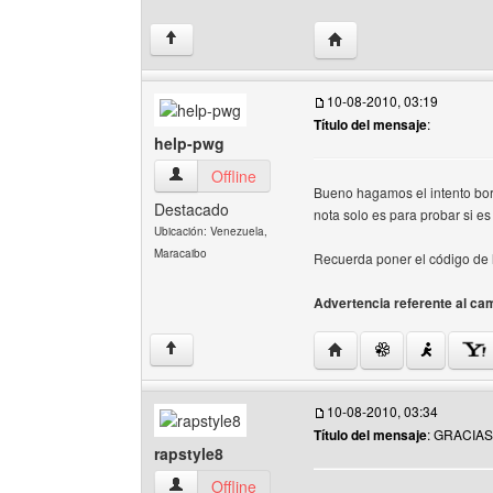
Visitar sitio web del aut
↑
10-08-2010, 03:19
Título del mensaje
:
help-pwg
help-pwg Ver perfil del usuario
Offline
Bueno hagamos el intento bor
Destacado
nota solo es para probar si es 
Ubicación: Venezuela,
Maracaibo
Recuerda poner el código de l
Advertencia referente al cam
Visitar sitio web del au
↑
10-08-2010, 03:34
Título del mensaje
: GRACIA
rapstyle8
rapstyle8 Ver perfil del usuario
Offline