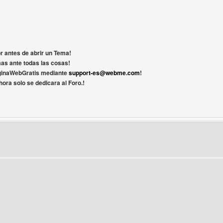
or antes de abrir un Tema!
as ante todas las cosas!
ginaWebGratis mediante
support-es@webme.com
!
ora solo se dedicara al Foro.!
del autor: fanksite