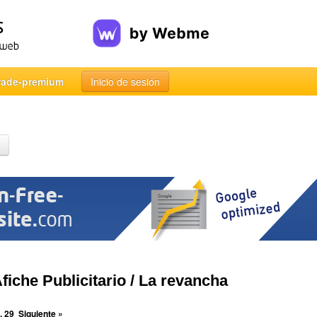
rade-premium
Inicio de sesión
fiche Publicitario / La revancha
,
29
Siguiente »