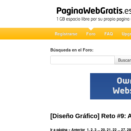
Registrarse
Foro
FAQ
Upg
Búsqueda en el Foro:
Búsqueda en el Foro
Buscar
[Diseño Gráfico] Reto #9: A
Ir a página
« Anterior
1
,
2
,
3
...
20
,
21
,
22
...
27
,
28