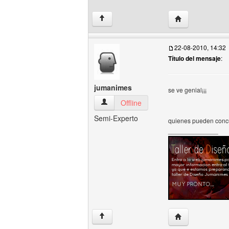
Visitar sitio web
↑
22-08-2010, 14:32
Título del mensaje
:
jumanimes
se ve genial¡¡¡
jumanimes Ver perfil del usuario
Offline
Semi-Experto
quienes pueden concu
______________
Visitar sitio web
↑