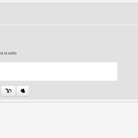
a la edito
 del autor: darknet13