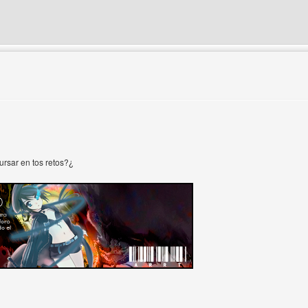
 del autor: nesbet
rsar en tos retos?¿
 del autor: jumanimes