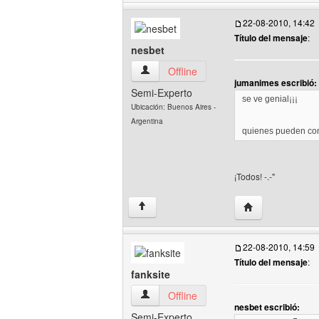
22-08-2010, 14:42
Título del mensaje
:
nesbet
nesbet Ver perfil del usuario
Offline
jumanimes escribió:
Semi-Experto
se ve genial¡¡¡
Ubicación: Buenos Aires -
Argentina
quienes pueden con
¡Todos! -.-"
Visitar sitio web
↑
22-08-2010, 14:59
Título del mensaje
:
fanksite
fanksite Ver perfil del usuario
Offline
nesbet escribió:
Semi-Experto