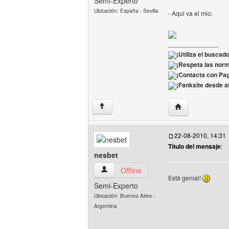
Semi-Experto
Ubicación: España - Sevilla
- Aqui va el mio:
______________
¡Utiliza el buscad
¡Respeta las norm
¡Contacta con Pa
¡Fanksite desde ah
Visitar sitio web 
↑
22-08-2010, 14:31
Título del mensaje
:
nesbet
nesbet Ver perfil del usuario
Offline
Está genial!
Semi-Experto
Ubicación: Buenos Aires -
Argentina