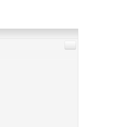
Responder citando