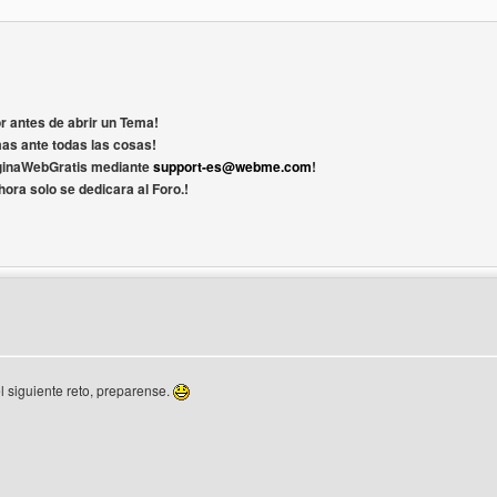
or antes de abrir un Tema!
as ante todas las cosas!
ginaWebGratis mediante
support-es@webme.com
!
ora solo se dedicara al Foro.!
del autor: fanksite
el siguiente reto, preparense.