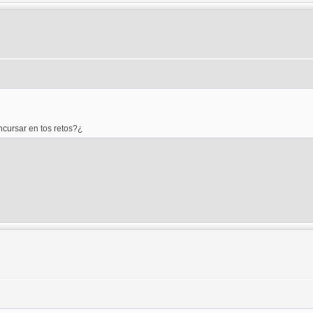
cursar en tos retos?¿
 del autor: nesbet