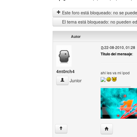
Este foro está bloqueado: no se puede 
El tema está bloqueado: no pueden edi
Autor
22-08-2010, 01:28
Título del mensaje
:
4nt0rch4
ahi les va mi ipod
4nt0rch4 Ver perfil del usuario
Junior
______________
Visitar sitio web
↑