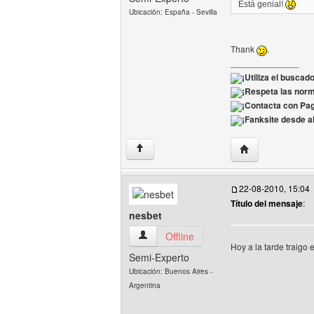
Está genial!
Ubicación: España - Sevilla
Thank
.
______________
¡Utiliza el buscad
¡Respeta las norm
¡Contacta con Pa
¡Fanksite desde ah
Visitar sitio web 
↑
22-08-2010, 15:04
Título del mensaje
:
nesbet
nesbet Ver perfil del usuario
Offline
Hoy a la tarde traigo 
Semi-Experto
Ubicación: Buenos Aires -
Argentina