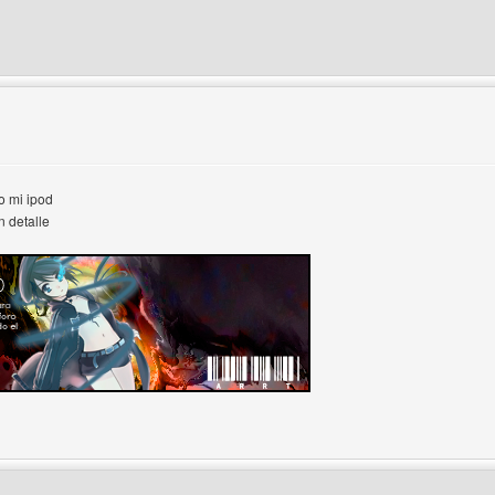
 del autor: nesbet
o mi ipod
n detalle
 del autor: jumanimes