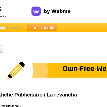
rade-premium
Inicio de sesión
fiche Publicitario / La revancha
,
29
Siguiente »