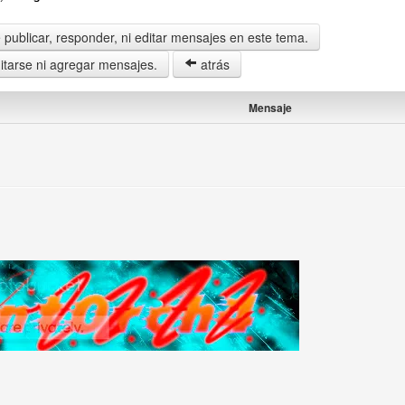
publicar, responder, ni editar mensajes en este tema.
tarse ni agregar mensajes.
atrás
Mensaje
 del autor: 4nt0rch4