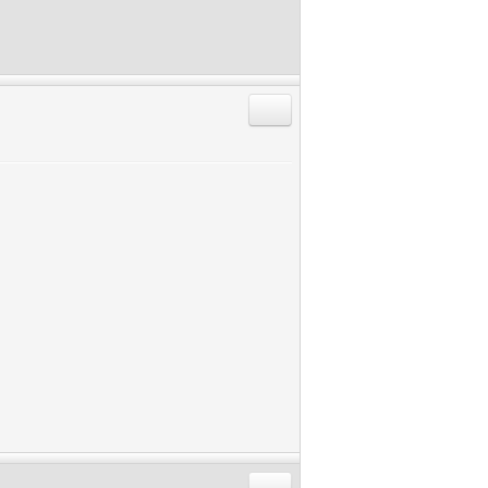
Responder citando
Responder citando