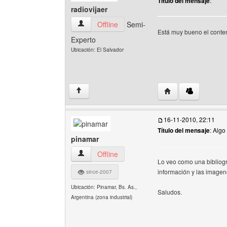
Título del mensaje
:
radiovijaer
radiovijaer Ver perfil del usuario
Offline
Semi-
Está muy bueno el cont
Experto
Ubicación: El Salvador
Visitar sitio web del
↑
16-11-2010, 22:11
Título del mensaje
: Algo
pinamar
pinamar Ver perfil del usuario
Offline
Lo veo como una bibliogr
información y las imagen
since-2007
Ubicación: Pinamar, Bs. As.,
Saludos.
Argentina (zona industrial)