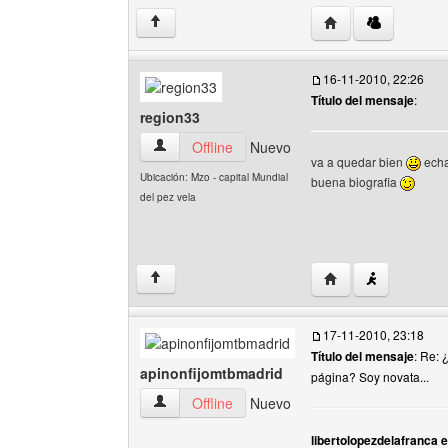
Visitar sitio web de
↑
16-11-2010, 22:26
Título del mensaje
:
region33
region33 Ver perfil del usuario
Offline
Nuevo
va a quedar bien
echa
Ubicación: Mzo - capital Mundial
buena biografia
del pez vela
Visitar sitio web de
↑
17-11-2010, 23:18
Título del mensaje
: Re: 
apinonfijomtbmadrid
página? Soy novata...
apinonfijomtbmadrid Ver perfil del usuario
Offline
Nuevo
libertolopezdelafranca e