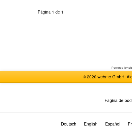
Página
1
de
1
Seleccione
un
foro
Powered by
p
© 2026 webme GmbH, Alem
Página de bod
Deutsch
English
Español
Fr