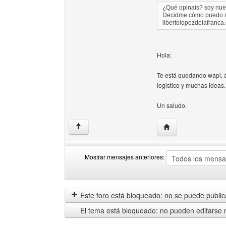
¿Qué opinais? soy nue
Decidme cómo puedo me
libertolopezdelafranca.e
Hola:
Te está quedando wapi, 
logistico y muchas ideas.
Un saludo.
Visitar sitio web de
↑
Mostrar mensajes anteriores:
Mostrar
Order
mensajes
by
anteriores
Este foro está bloqueado: no se puede publica
El tema está bloqueado: no pueden editarse 