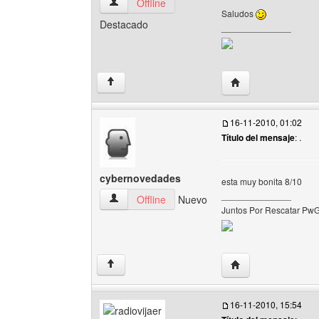
juegos-maniac Ver perfil del usuario
Offline
Saludos
Destacado
______________
Visitar sitio web de
↑
16-11-2010, 01:02
Título del mensaje
: .
cybernovedades
esta muy bonita 8/10
______________
cybernovedades Ver perfil del usuario
Offline
Nuevo
Juntos Por Rescatar Pw
Visitar sitio web d
↑
16-11-2010, 15:54