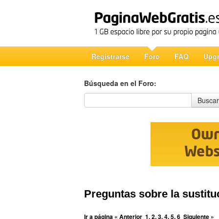
Registrarse
Foro
FAQ
Upg
Búsqueda en el Foro:
Búsqueda en el Foro
Buscar
Preguntas sobre la sustit
Ir a página
« Anterior
1
,
2
,
3
,
4
,
5
,
6
Siguiente »