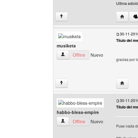
Ultima edici
Visitar si
↑
30-11-201
Título del m
musiketa
musiketa Ver perfil del usuario
Offline
Nuevo
gracias por l
Visitar s
↑
30-11-201
Título del m
habbo-bless-empire
habbo-bless-empire Ver perfil del usuar
Offline
Nuevo
Puse nada de 