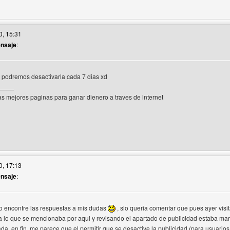
itio web del autor: habbo-bless-empire
0, 15:31
ensaje
:
 podremos desactivarla cada 7 dias xd
____
as mejores paginas para ganar dienero a traves de internet
itio web del autor: astronova
0, 17:13
ensaje
:
o encontre las respuestas a mis dudas
, slo queria comentar que pues ayer visi
 a lo que se mencionaba por aqui y revisando el apartado de publicidad estaba mar
da, en fin, me parece que el permitir que se desactive la publicidad (para usuario