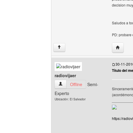
decision muy
Saludos a to
PD: probare d
Visitar s
↑
30-11-201
Título del m
radiovijaer
radiovijaer Ver perfil del usuario
Offline
Semi-
Sinceramente
Experto
(acordémonos
Ubicación: El Salvador
__________
https://radiovi