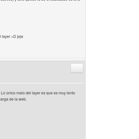
 layer =D jeje
Responder citando
 Lo único malo del layer es que es muy lento
carga de la web.