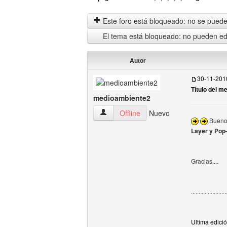
Este foro está bloqueado: no se puede 
El tema está bloqueado: no pueden edi
Autor
30-11-201
Título del m
medioambiente2
medioambiente2 Ver perfil del usuario
Offline
Nuevo
Bueno 
Layer y Pop-
Gracias....
.......................
Ultima edici