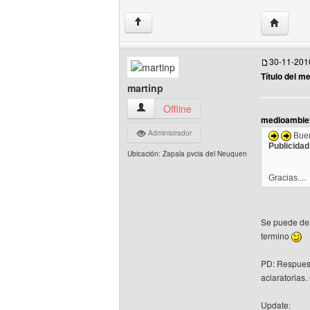
Visitar s
↑
30-11-201
Título del m
martinp
martinp Ver perfil del usuario
Offline
medioambien
Administrador
Buen
Publicidad
Ubicación: Zapala pvcia del Neuquen
Gracias....
Se puede des
termino
PD: Respuest
aclaratorias
Update: