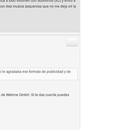
ca a todo volumen con audífonos (xD) y entro a
con ésa musica asquerosa que no me deja oír la
Responder citando
no le agradaba ese formato de publicidad y de
ores de Webme GmbH. Si te das cuenta puedes