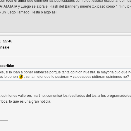
 con
toda el alma
que eliminen las publicidades con ruido, estaba escuchando músi
ATATATATA y Luego se atora el Flash del Banner y muerte x.x pasó como 1 minuto 
 un juego llamado Fiesta o algo así.
itio web del autor: habbo-bless-empire
0, 22:46
ensaje
:
escribió:
le, si lo iban a poner entonces porque tanta opinion nuestra, la mayoria dijo que 
os lo ponen
, seria mejor que lo pusieran y ya despues pidieran opiniones no?
s opiniones valieron, martinp, comunicó los resultados del test a los programad
mbos, lo que es una gran noticia.
____