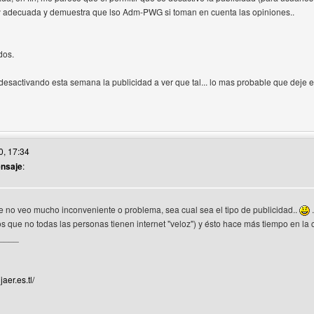
 adecuada y demuestra que lso Adm-PWG si toman en cuenta las opiniones..
dos.
esactivando esta semana la publicidad a ver que tal... lo mas probable que deje el
itio web del autor: chamitolord
0, 17:34
ensaje
:
 no veo mucho inconveniente o problema, sea cual sea el tipo de publicidad..
.
 que no todas las personas tienen internet "veloz") y ésto hace más tiempo en la 
____
jaer.es.tl/