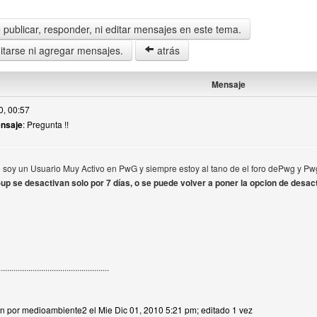
publicar, responder, ni editar mensajes en este tema.
tarse ni agregar mensajes.
atrás
Mensaje
0, 00:57
ensaje
: Pregunta !!
soy un Usuario Muy Activo en PwG y siempre estoy al tano de el foro dePwg y P
up se desactivan solo por 7 días, o se puede volver a poner la opcion de desact
....................................................
ón por medioambiente2 el Mie Dic 01, 2010 5:21 pm; editado 1 vez