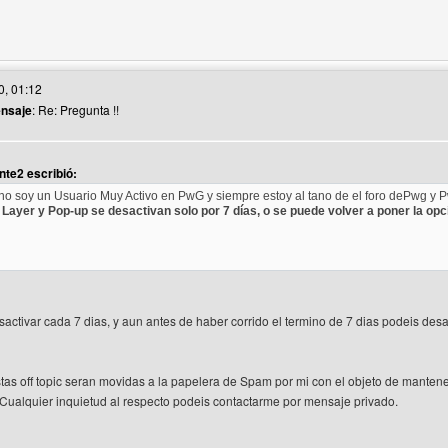
itio web del autor: medioambiente2
0, 01:12
ensaje
: Re: Pregunta !!
te2 escribió:
o soy un Usuario Muy Activo en PwG y siempre estoy al tano de el foro dePwg y 
 Layer y Pop-up se desactivan solo por 7 días, o se puede volver a poner la opc
activar cada 7 dias, y aun antes de haber corrido el termino de 7 dias podeis des
as off topic seran movidas a la papelera de Spam por mi con el objeto de mantener
. Cualquier inquietud al respecto podeis contactarme por mensaje privado.