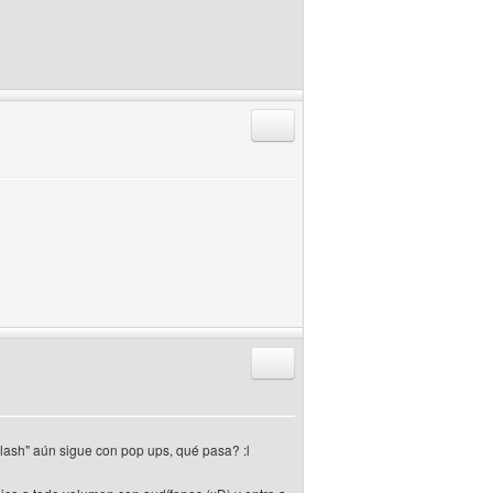
Responder citando
Responder citando
Flash" aún sigue con pop ups, qué pasa? :l