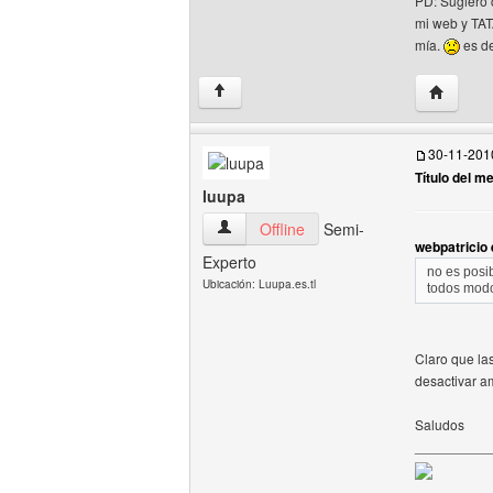
PD: Sugiero
mi web y TAT
mía.
es de
Visitar s
↑
30-11-201
Título del m
luupa
luupa Ver perfil del usuario
Offline
Semi-
webpatricio 
Experto
no es posib
Ubicación: Luupa.es.tl
todos mod
Claro que la
desactivar a
Saludos
__________