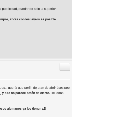
la publicidad, quedando solo la superior.
empre, ahora con los layers es posible
Responder citando
es... quería que porfin dejaran de abrir ésos pop
_ y eso no parece botón de cierre.
De todos
osos alemanes ya los tienen xD