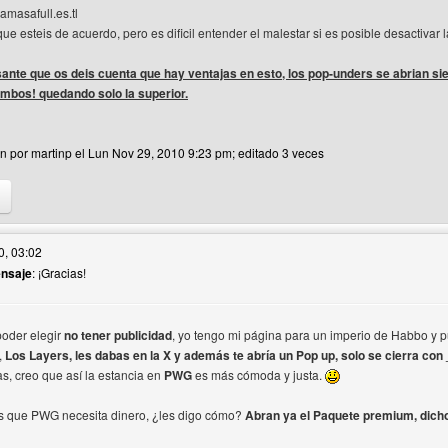
masafull.es.tl
e esteis de acuerdo, pero es dificil entender el malestar si es posible desactivar 
sante que os deis cuenta que hay ventajas en esto, los pop-unders se abrian si
mbos! quedando solo la superior.
ón por martinp el Lun Nov 29, 2010 9:23 pm; editado 3 veces
itio web del autor: martinp
0, 03:02
ensaje
: ¡Gracias!
io
poder elegir
no tener publicidad
, yo tengo mi página para un imperio de Habbo y pu
,
Los Layers, les dabas en la X y además te abría un Pop up, solo se cierra con 
s, creo que así la estancia en
PWG
es más cómoda y justa.
 que PWG necesita dinero, ¿les digo cómo?
Abran ya el Paquete premium, dich