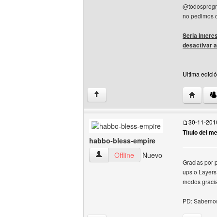
@todosprogra
no pedimos qu
Seria intere
desactivar a
Ultima edici
Visitar s
↑
30-11-201
Título del m
habbo-bless-empire
habbo-bless-empire Ver perfil del usuar
Offline
Nuevo
Gracias por 
ups o Layers
modos gracia
PD: Sabemos