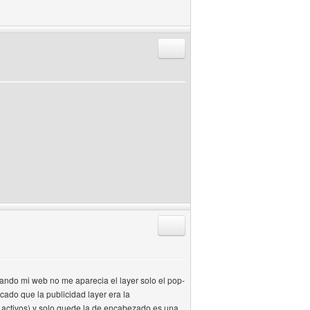
Responder citando
Responder citando
tando mi web no me aparecia el layer solo el pop-
cado que la publicidad layer era la
s activos) y solo quede la de encabezado es una