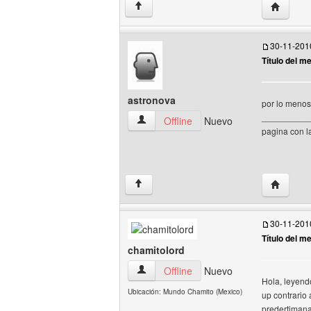
Visitar s
↑
30-11-201
Título del m
astronova
por lo menos
__________
astronova Ver perfil del usuario
Offline
Nuevo
pagina con l
Visitar s
↑
30-11-201
Título del m
chamitolord
chamitolord Ver perfil del usuario
Offline
Nuevo
Hola, leyend
Ubicación: Mundo Chamito (Mexico)
up contrario
predertimana