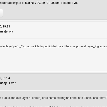
ón por radiovijaer el Mar Nov 30, 2010 1:35 pm; editado 1 vez
tio web del autor: radiovijaer
0, 19:23
ensaje
: ola
o del layer pero¿? como se kita la publicidad de arriba y se pone el layer¿? gracias
itio web del autor: musiketa
0, 21:54
ensaje
: Error
io
publicidad (sin layer ni popup) pero como mi página tiene Intro Flash.. ése "Intro