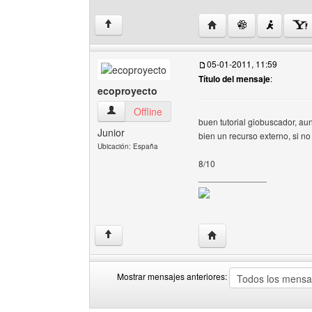
Visitar sitio web del au
↑
05-01-2011, 11:59
Título del mensaje
:
ecoproyecto
ecoproyecto Ver perfil del usuario
Offline
buen tutorial giobuscador, au
Junior
bien un recurso externo, si n
Ubicación: España
8/10
______________
Visitar sitio web del au
↑
Mostrar mensajes anteriores:
Mostrar
Order