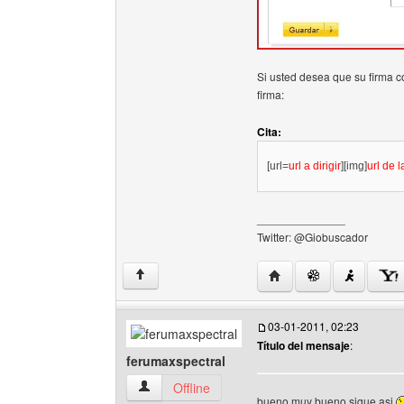
Si usted desea que su firma co
firma:
Cita:
[url=
url a dirigir
][img]
url de 
______________
Twitter: @Giobuscador
Visitar sitio web del au
↑
03-01-2011, 02:23
Título del mensaje
:
ferumaxspectral
ferumaxspectral Ver perfil del usuario
Offline
bueno muy bueno sigue asi