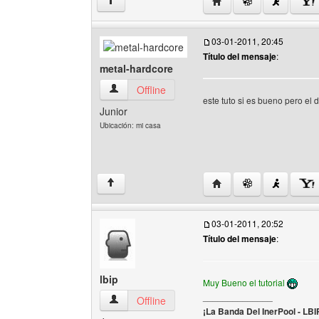
Visitar sitio web del au
↑
03-01-2011, 20:45
Título del mensaje
:
metal-hardcore
metal-hardcore Ver perfil del usuario
Offline
este tuto si es bueno pero el
Junior
Ubicación: mi casa
Visitar sitio web del au
↑
03-01-2011, 20:52
Título del mensaje
:
lbip
Muy Bueno el tutorial
______________
lbip Ver perfil del usuario
Offline
¡La Banda Del InerPool - LBI