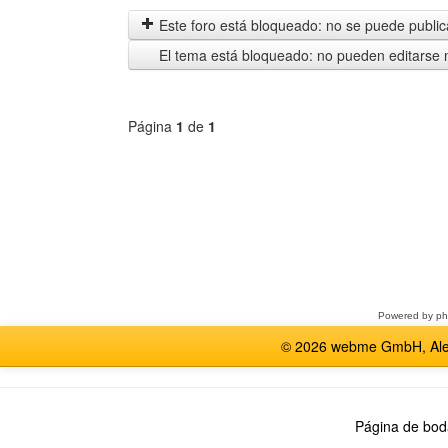
mensajes
by
anteriores
Este foro está bloqueado: no se puede publica
El tema está bloqueado: no pueden editarse 
Página
1
de
1
Seleccione
un
foro
Powered by
p
© 2026 webme GmbH, Alem
Página de bod