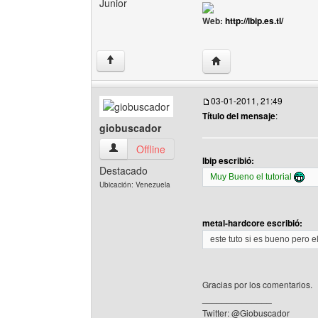
Junior
Web:
http://lbip.es.tl/
Visitar sitio web del auto
↑
03-01-2011, 21:49
Título del mensaje
:
giobuscador
giobuscador Ver perfil del usuario
Offline
lbip escribió:
Destacado
Muy Bueno el tutorial
Ubicación: Venezuela
metal-hardcore escribió:
este tuto si es bueno pero 
Gracias por los comentarios.
______________
Twitter: @Giobuscador