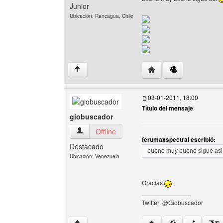
Junior
Ubicación: Rancagua, Chile
Visitar sitio web del au
↑
03-01-2011, 18:00
Título del mensaje
:
giobuscador
giobuscador Ver perfil del usuario
Offline
ferumaxspectral escribió:
Destacado
bueno muy bueno sigue as
Ubicación: Venezuela
Gracias
.
______________
Twitter: @Giobuscador