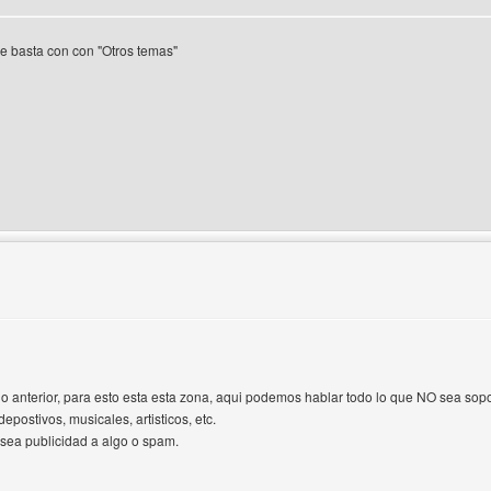
e basta con con "Otros temas"
 del autor: juegos-maniac
io anterior, para esto esta esta zona, aqui podemos hablar todo lo que NO sea sopor
epostivos, musicales, artisticos, etc.
sea publicidad a algo o spam.