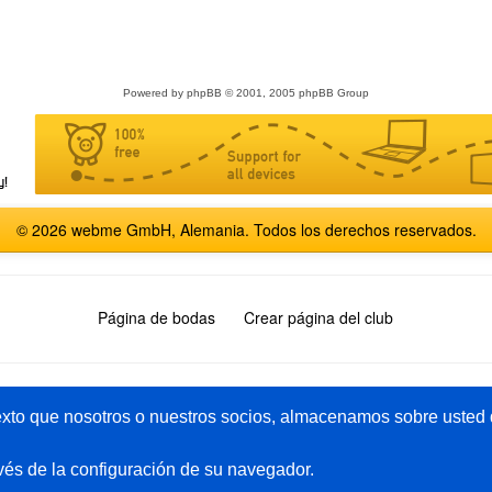
Powered by
phpBB
© 2001, 2005 phpBB Group
© 2026 webme GmbH, Alemania. Todos los derechos reservados.
Página de bodas
Crear página del club
English
Español
Français
Italiano
Polski
Русский
xto que nosotros o nuestros socios, almacenamos sobre usted d
vés de la configuración de su navegador.