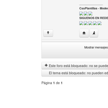
______________
CssPlantillas - Mod
SIGUENOS EN REDE
Visitar sitio web 
↑
Mostrar mensajes 
Mostrar
Order
mensajes
by
anteriores
Este foro está bloqueado: no se puede 
El tema está bloqueado: no pueden edi
Página
1
de
1