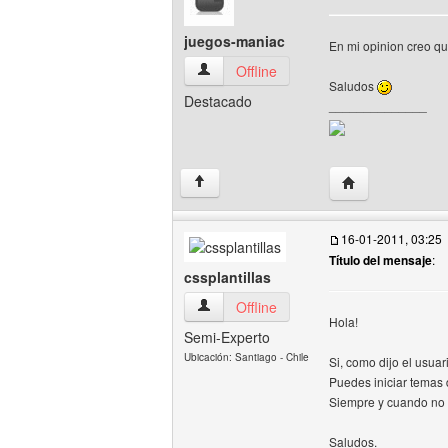
juegos-maniac
En mi opinion creo qu
juegos-maniac Ver perfil del usuario
Offline
Saludos
Destacado
______________
Visitar sitio web
↑
16-01-2011, 03:25
Título del mensaje
:
cssplantillas
cssplantillas Ver perfil del usuario
Offline
Hola!
Semi-Experto
Ubicación: Santiago - Chile
Si, como dijo el usuar
Puedes iniciar temas d
Siempre y cuando no 
Saludos.