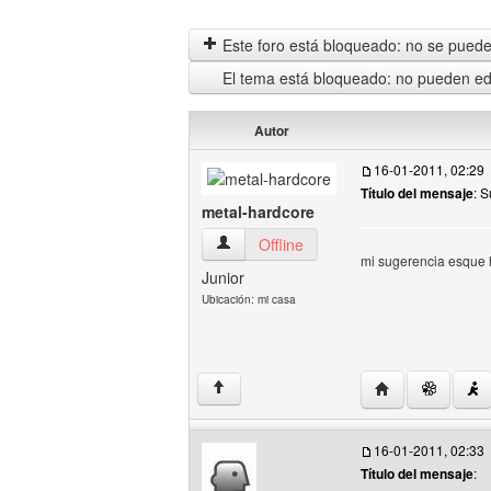
Este foro está bloqueado: no se puede 
El tema está bloqueado: no pueden edi
Autor
16-01-2011, 02:29
Título del mensaje
: 
metal-hardcore
metal-hardcore Ver perfil del usuario
Offline
mi sugerencia esque 
Junior
Ubicación: mi casa
Visitar sitio web
↑
16-01-2011, 02:33
Título del mensaje
: