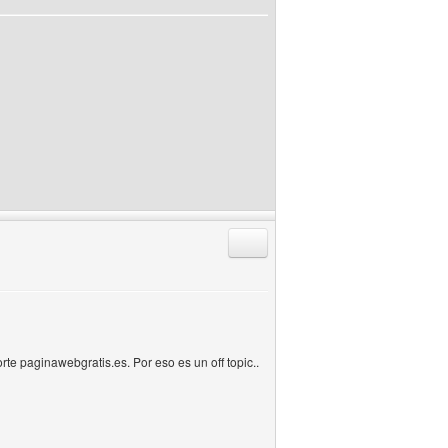
Responder citando
te paginawebgratis.es. Por eso es un off topic..