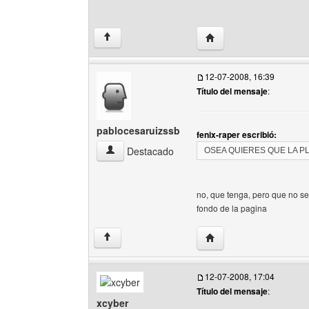
Visitar sitio web del aut
↑
12-07-2008, 16:39
Título del mensaje
:
pablocesaruizssb
fenix-raper escribió:
pablocesaruizssb Ver perfil del usuario
Destacado
OSEA QUIERES QUE LA P
no, que tenga, pero que no se
fondo de la pagina
Visitar sitio web del au
↑
12-07-2008, 17:04
Título del mensaje
:
xcyber