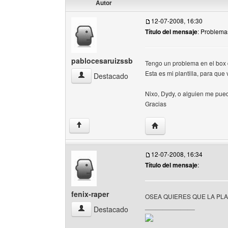
Autor
12-07-2008, 16:30
Título del mensaje
: Problema
pablocesaruizssb
Tengo un problema en el box 
Esta es mi plantilla, para que
pablocesaruizssb Ver perfil del usuario
Destacado
Nixo, Dydy, o alguien me pue
Gracias
Visitar sitio web del au
↑
12-07-2008, 16:34
Título del mensaje
:
fenix-raper
OSEA QUIERES QUE LA PLA
______________
fenix-raper Ver perfil del usuario
Destacado