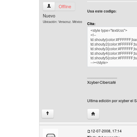
xcyber Ver perfil del usuario
Offline
Usa este codigo:
Nuevo
Ubicación: Veracruz. México
Cita:
<style type="text/css">
<!--
td.shouty{color:#FFFFFF;ba
td.shouty2{color:#FFFFFF;b
td.shouty3{color:#FFFFFF;b
td.shouty4{color:#FFFFFF;b
td.shouty5{color:#FFFFFF;b
--></style>
______________
Xcyber-Cibercafé
Ultima edición por xcyber el 
Visitar sitio web del aut
↑
12-07-2008, 17:14