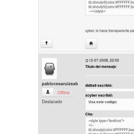
td.shouty4{color:#FFFFFF;b
td.shouty5{color:#FFFFFF;b
--></style>
xyber, lo hace transparente pe
Visitar sitio web del auto
↑
12-07-2008, 22:05
Título del mensaje
:
pablocesaruizssb
didita9 escribió:
pablocesaruizssb Ver perfil del usuario
Offline
xcyber escribió:
Destacado
Usa este codigo:
Cita:
<style type="text/css">
<!--
td.shouty{color:#FFFFFF;ba