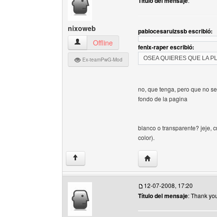
Título del mensaje
:
nixoweb
pablocesaruizssb escribió:
nixoweb Ver perfil del usuario
Offline
fenix-raper escribió:
OSEA QUIERES QUE LA P
Ex-teamPwG-Mod
no, que tenga, pero que no se
fondo de la pagina
blanco o transparente? jeje, 
color).
Visitar sitio web del au
↑
12-07-2008, 17:20
Título del mensaje
: Thank yo