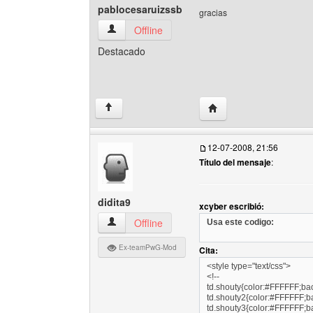
pablocesaruizssb
gracias
pablocesaruizssb Ver perfil del usuario
Offline
Destacado
Visitar sitio web del au
↑
12-07-2008, 21:56
Título del mensaje
:
didita9
xcyber escribió:
didita9 Ver perfil del usuario
Offline
Usa este codigo:
Ex-teamPwG-Mod
Cita:
<style type="text/css">
<!--
td.shouty{color:#FFFFFF;ba
td.shouty2{color:#FFFFFF;b
td.shouty3{color:#FFFFFF;b