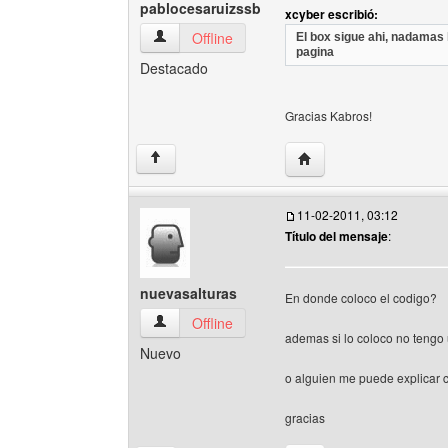
pablocesaruizssb
xcyber escribió:
pablocesaruizssb Ver perfil del usuario
Offline
El box sigue ahi, nadamas h
pagina
Destacado
Gracias Kabros!
Visitar sitio web del au
↑
11-02-2011, 03:12
Título del mensaje
:
nuevasalturas
En donde coloco el codigo?
nuevasalturas Ver perfil del usuario
Offline
ademas si lo coloco no tengo 
Nuevo
o alguien me puede explicar
gracias