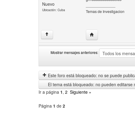
Nuevo
______________
Ubicación: Cuba
Temas de Investigacion
Visitar sitio web del au
↑
Mostrar mensajes anteriores:
Mostrar
Order
mensajes
by
anteriores
Este foro está bloqueado: no se puede publica
El tema está bloqueado: no pueden editarse 
Ir a página
1
,
2
Siguiente »
Página
1
de
2