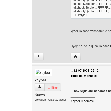
td.shouty2{color:#FFFFFF;b
td.shouty3{color:#FFFFFF;b
td.shouty4{color:#FFFFFF;b
td.shouty5{color:#FFFFFF;b
--></style>
xyber, lo hace transparente pe
Dydy, no, no lo quita, lo hace
Visitar sitio web del au
↑
12-07-2008, 22:12
Título del mensaje
:
xcyber
xcyber Ver perfil del usuario
Offline
El box sigue ahi, nadamas ha
Nuevo
______________
Ubicación: Veracruz. México
Xcyber-Cibercafé