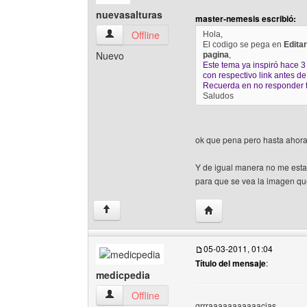
nuevasalturas
master-nemesis escribió:
nuevasalturas Ver perfil del usuario
Offline
Hola,
El codigo se pega en
Edita
Nuevo
pagina
,
Este tema ya inspiró hace 3
con respectivo link antes 
Recuerda en no responder 
Saludos
ok que pena pero hasta ahora
Y de igual manera no me esta
para que se vea la imagen qu
Visitar sitio web del au
↑
05-03-2011, 01:04
Título del mensaje
:
medicpedia
medicpedia Ver perfil del usuario
Offline
grrraaaaaaaaaaacias