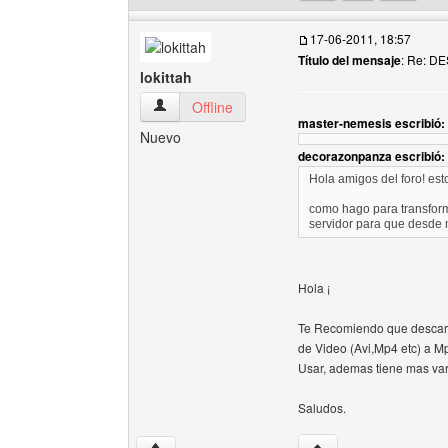
17-06-2011, 18:57
Título del mensaje
: Re: 
lokittah
lokittah Ver perfil del usuario
Offline
master-nemesis escribió:
Nuevo
decorazonpanza escribió:
Hola amigos del foro! est
como hago para transfo
servidor para que desde
Hola ¡
Te Recomiendo que descar
de Video (Avi,Mp4 etc) a Mp
Usar, ademas tiene mas va
Saludos.