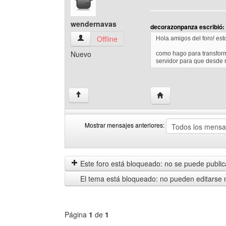
wendernavas
decorazonpanza escribió:
wendernavas Ver perfil del usuario
Offline
Hola amigos del foro! est
Nuevo
como hago para transfo
servidor para que desde
Visitar sitio web del
↑
Mostrar mensajes anteriores:
Mostrar
Order
mensajes
by
anteriores
Este foro está bloqueado: no se puede publica
El tema está bloqueado: no pueden editarse 
Página
1
de
1