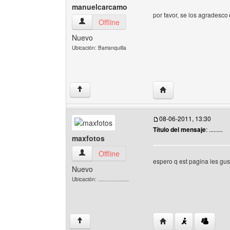
manuelcarcamo
por favor, se los agradesco
manuelcarcamo Ver perfil del usuario
Offline
Nuevo
Ubicación: Barranquilla
Visitar sitio web del
↑
08-06-2011, 13:30
Título del mensaje
: .........
maxfotos
maxfotos Ver perfil del usuario
Offline
espero q est pagina les 
Nuevo
Ubicación: ....................
Visitar sitio web del 
↑