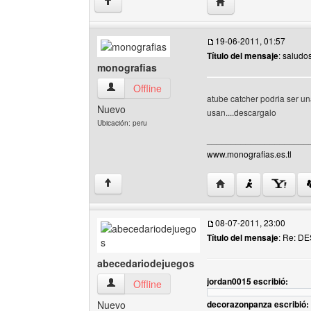
Visitar sitio web del au
↑
19-06-2011, 01:57
Título del mensaje
: saludo
monografias
monografias Ver perfil del usuario
Offline
atube catcher podria ser u
Nuevo
usan....descargalo
Ubicación: peru
_____________________
www.monografias.es.tl
Visitar sitio web del 
↑
08-07-2011, 23:00
Título del mensaje
: Re: 
abecedariodejuegos
jordan0015 escribió:
abecedariodejuegos Ver perfil del usuario
Offline
Nuevo
decorazonpanza escribió: