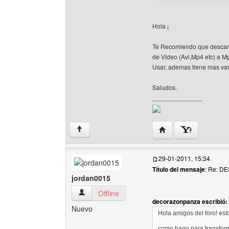
Hola ¡
Te Recomiendo que descar
de Video (Avi,Mp4 etc) a Mp
Usar, ademas tiene mas va
Saludos.
______________
Visitar sitio web del 
↑
29-01-2011, 15:34
Título del mensaje
: Re: 
jordan0015
jordan0015 Ver perfil del usuario
Offline
decorazonpanza escribió:
Nuevo
Hola amigos del foro! est
como hago para transfo