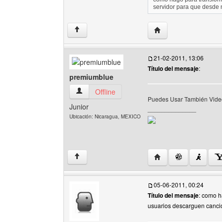
servidor para que desde
Visitar sitio web del 
↑
21-02-2011, 13:06
Título del mensaje
:
premiumblue
premiumblue Ver perfil del usuario
Offline
Puedes Usar También Video
Junior
______________
Ubicación: Nicaragua, MEXICO
Visitar sitio web del 
↑
05-06-2011, 00:24
Título del mensaje
: como h
usuarios descarguen canc