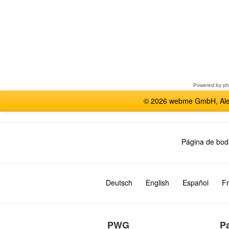
Seleccione
un
foro
Powered by
p
© 2026 webme GmbH, Alem
Página de bod
Deutsch
English
Español
Fr
PWG
P