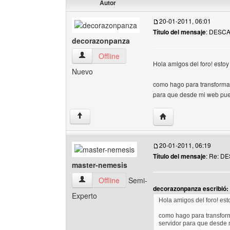
Autor
20-01-2011, 06:01
Título del mensaje
: DESC
decorazonpanza
decorazonpanza Ver perfil del usuario
Offline
Hola amigos del foro! estoy
Nuevo
como hago para transforma
para que desde mi web pu
Visitar sitio web del
↑
20-01-2011, 06:19
Título del mensaje
: Re: 
master-nemesis
master-nemesis Ver perfil del usuario
Offline
Semi-
decorazonpanza escribió:
Experto
Hola amigos del foro! est
como hago para transfo
servidor para que desde