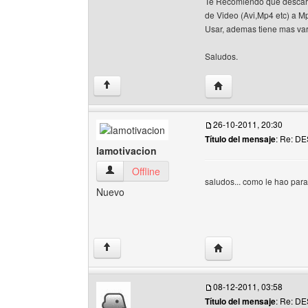
Te Recomiendo que descar
de Video (Avi,Mp4 etc) a Mp
Usar, ademas tiene mas va
Saludos.
Visitar sitio web del a
↑
26-10-2011, 20:30
Título del mensaje
: Re: 
lamotivacion
lamotivacion Ver perfil del usuario
Offline
saludos... como le hao par
Nuevo
Visitar sitio web del a
↑
08-12-2011, 03:58
Título del mensaje
: Re: 