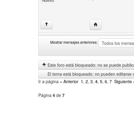
Nuevo
Visitar sitio web del 
↑
Mostrar mensajes anteriores:
Mostrar
Order
mensajes
by
anteriores
Este foro está bloqueado: no se puede publica
El tema está bloqueado: no pueden editarse 
Ir a página
« Anterior
1
,
2
,
3
,
4
,
5
,
6
,
7
Siguiente 
Página
4
de
7
Seleccione