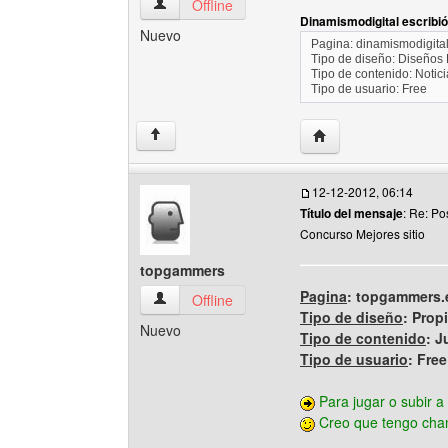
dinamismodigital Ver perfil del usuario
Offline
Dinamismodigital escribió
Nuevo
Pagina: dinamismodigital.
Tipo de diseño: Diseños 
Tipo de contenido: Notic
Tipo de usuario: Free
Visitar sitio web del 
↑
12-12-2012, 06:14
Título del mensaje
: Re: Po
Concurso Mejores sitio
topgammers
Pagina
: topgammers.e
topgammers Ver perfil del usuario
Offline
Tipo de diseño
: Prop
Nuevo
Tipo de contenido
: J
Tipo de usuario
: Free
Para jugar o subir a 
Creo que tengo ch