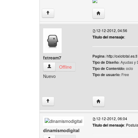
Visitar sitio web del 
↑
12-12-2012, 04:56
Título del mensaje
:
Pagina:
http://oxiototal.es.tl
fxtream7
Tipo de Diseño:
Ayudas y 
fxtream7 Ver perfil del usuario
Offline
Tipo de Contenido:
ocio
Tipo de usuario:
Free
Nuevo
Visitar sitio web del 
↑
12-12-2012, 06:04
Título del mensaje
: Postu
dinamismodigital