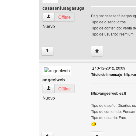
casasenfusagasuga
Pagina: casasenfusagasuga
casasenfusagasuga Ver perfil del usuario
Offline
Tipo de diseño: otros
Nuevo
Tipo de contenido: Venta 
Tipo de usuario: Premium
Visitar sitio web del
↑
13-12-2012, 20:09
Título del mensaje
: http:/
angeelweb
angeelweb Ver perfil del usuario
Offline
http://angeelweb.es.tl
Nuevo
Tipo de diseño: Diseños e
Tipo de contenido: Pensam
Tipo de usuario: Free