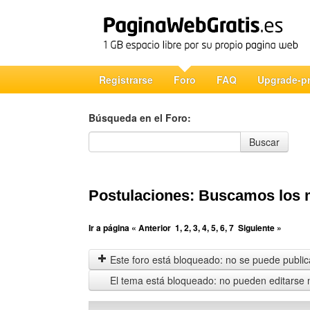
Registrarse
Foro
FAQ
Upgrade-p
Búsqueda en el Foro:
Búsqueda en el Foro
Buscar
Postulaciones: Buscamos los m
Ir a página
« Anterior
1
,
2
,
3
,
4
,
5
,
6
,
7
Siguiente »
Este foro está bloqueado: no se puede publica
El tema está bloqueado: no pueden editarse 