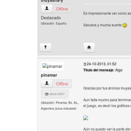
inuyasha-y
inuyasha-y Ver perfil del usuario
Offline
Es impresionante ver como av
Destacado
Ubicación: España
Saludos y mucha suerte
Visitar sitio web del aut
↑
24-10-2013, 01:52
Título del mensaje
: Algo
pinamar
pinamar Ver perfil del usuario
Offline
Gracias por tus ánimos Inuyas
since-2007
Aun falta mucho para terminar
Ubicación: Pinamar, Bs. As.,
el juego, es decir los gráfico
Argentina (zona industrial)
Aún no puedo ver la parte del