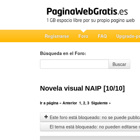
Registrarse
Foro
FAQ
Upgrade-p
Búsqueda en el Foro:
Búsqueda en el Foro
Buscar
Novela visual NAIP [10/10]
Ir a página
« Anterior
1
,
2
,
3
Siguiente »
Este foro está bloqueado: no se puede publica
El tema está bloqueado: no pueden editarse 