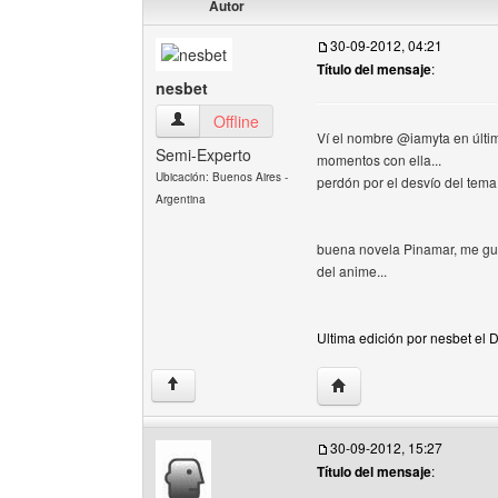
Autor
30-09-2012, 04:21
Título del mensaje
:
nesbet
nesbet Ver perfil del usuario
Offline
Ví el nombre @iamyta en últim
Semi-Experto
momentos con ella...
Ubicación: Buenos Aires -
perdón por el desvío del tema 
Argentina
buena novela Pinamar, me gust
del anime...
Ultima edición por nesbet el
Visitar sitio web del aut
↑
30-09-2012, 15:27
Título del mensaje
: