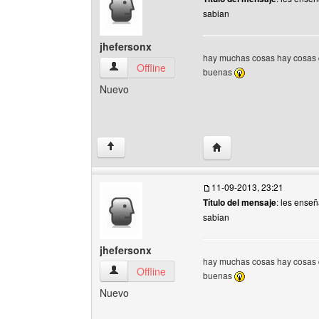
sabian
jhefersonx
hay muchas cosas hay cosas 
jhefersonx Ver perfil del usuario
Offline
buenas
Nuevo
Visitar sitio web del aut
↑
11-09-2013, 23:21
Título del mensaje
: les enseñ
sabian
jhefersonx
hay muchas cosas hay cosas 
jhefersonx Ver perfil del usuario
Offline
buenas
Nuevo