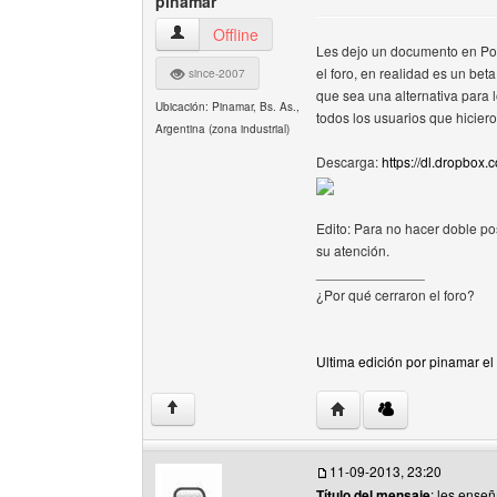
pinamar
pinamar Ver perfil del usuario
Offline
Les dejo un documento en Pow
el foro, en realidad es un be
since-2007
que sea una alternativa para 
Ubicación: Pinamar, Bs. As.,
todos los usuarios que hiciero
Argentina (zona industrial)
Descarga:
https://dl.dropbo
Edito: Para no hacer doble pos
su atención.
______________
¿Por qué cerraron el foro?
Ultima edición por pinamar el
Visitar sitio web del au
↑
11-09-2013, 23:20
Título del mensaje
: les enseñ