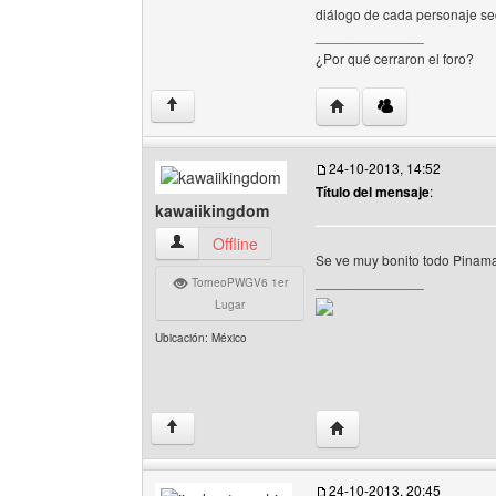
diálogo de cada personaje sec
______________
¿Por qué cerraron el foro?
Visitar sitio web del au
↑
24-10-2013, 14:52
Título del mensaje
:
kawaiikingdom
kawaiikingdom Ver perfil del usuario
Offline
Se ve muy bonito todo Pinam
______________
TorneoPWGV6 1er
Lugar
Ubicación: México
Visitar sitio web del au
↑
24-10-2013, 20:45