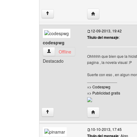
Visitar sitio web del aut
↑
12-09-2013, 19:42
Título del mensaje
:
codespwg
codespwg Ver perfil del usuario
Offline
Ohhhhh que bien que la hicist
Destacado
pagina , la novela visual :P
Suerte con eso , en algun mo
______________
=> Codespwg
=> Publicidad gratis
Visitar sitio web del au
↑
10-10-2013, 17:45
Título del mensaje
: Algo