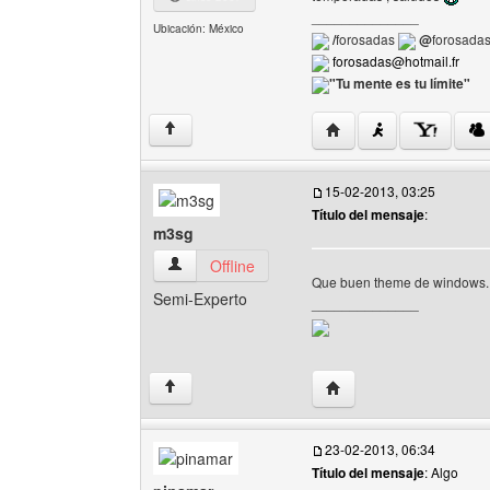
______________
Ubicación: México
/
forosadas
@
forosada
forosadas@hotmail.fr
"Tu mente es tu límite"
Visitar sitio web del au
↑
15-02-2013, 03:25
Título del mensaje
:
m3sg
m3sg Ver perfil del usuario
Offline
Que buen theme de windows. 
Semi-Experto
______________
Visitar sitio web del au
↑
23-02-2013, 06:34
Título del mensaje
: Algo