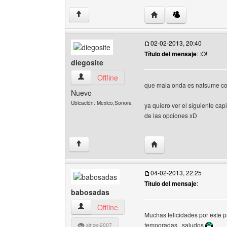
Visitar sitio web del au
↑
02-02-2013, 20:40
Título del mensaje
: :O!
diegosite
diegosite Ver perfil del usuario
Offline
que mala onda es natsume co
Nuevo
Ubicación: Mexico,Sonora
ya quiero ver el siguiente cap
de las opciones xD
Visitar sitio web del aut
↑
04-02-2013, 22:25
Título del mensaje
:
babosadas
babosadas Ver perfil del usuario
Offline
Muchas felicidades por este p
temporadas , saludos
since-2007