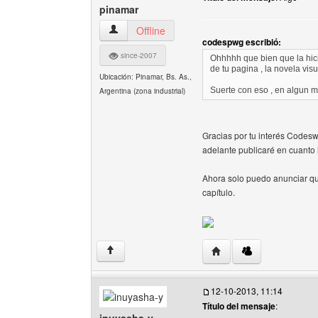
pinamar
pinamar Ver perfil del usuario
Offline
codespwg escribió:
since-2007
Ohhhhh que bien que la hici
de tu pagina , la novela visu
Ubicación: Pinamar, Bs. As.,
Suerte con eso , en algun 
Argentina (zona industrial)
Gracias por tu interés Codes
adelante publicaré en cuanto 
Ahora solo puedo anunciar que 
capítulo.
Visitar sitio web del au
↑
12-10-2013, 11:14
Título del mensaje
: