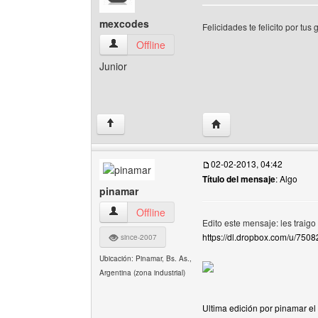
mexcodes
Felicidades te felicito por tus
mexcodes Ver perfil del usuario
Offline
Junior
Visitar sitio web del au
↑
02-02-2013, 04:42
Título del mensaje
: Algo
pinamar
pinamar Ver perfil del usuario
Offline
Edito este mensaje: les traigo
https://dl.dropbox.com/u/7
since-2007
Ubicación: Pinamar, Bs. As.,
Argentina (zona industrial)
Ultima edición por pinamar el