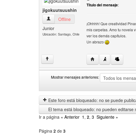
Título del mensaje
:
jigokuutsuushin
jigokuutsuushin Ver perfil del usuario
Offline
¡Ohhhh! Que creatividad Pinam
Junior
mis carpetas. Amo tu novela v
Ubicación: Santiago, Chile
ver los demás capítulos.
Un abrazo
Visitar sitio web del aut
↑
Mostrar mensajes anteriores:
Mostrar
Order
mensajes
by
anteriores
Este foro está bloqueado: no se puede publica
El tema está bloqueado: no pueden editarse 
Ir a página
« Anterior
1
,
2
,
3
Siguiente »
Página
2
de
3