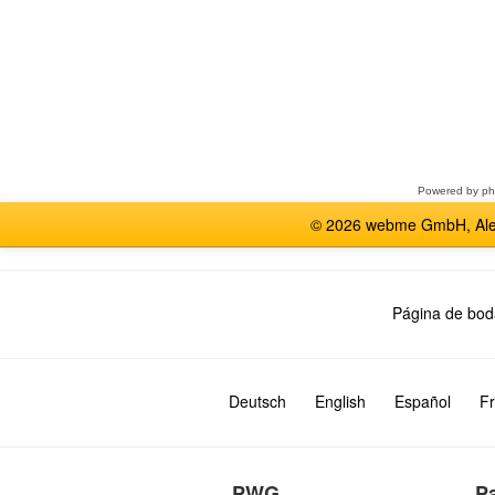
Seleccione
un
foro
Powered by
p
© 2026 webme GmbH, Alem
Página de bod
Deutsch
English
Español
Fr
PWG
P