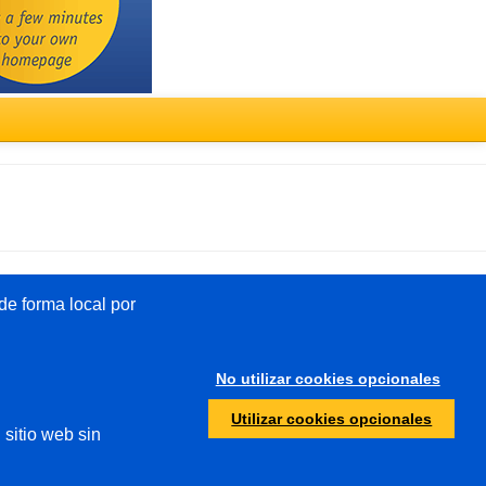
Türkçe
e forma local por
Otros
No utilizar cookies opcionales
Protección de menores
Utilizar cookies opcionales
 sitio web sin
Autoridades/policía de
investigación
Abuso