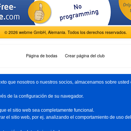
© 2026 webme GmbH, Alemania. Todos los derechos reservados.
Página de bodas
Crear página del club
English
Español
Français
Italiano
Polski
Русский
xto que nosotros o nuestros socios, almacenamos sobre usted d
vés de la configuración de su navegador.
Paquete-premium
Ayuda
ue el sitio web sea completamente funcional.
Pagina gratis
Páginas de ejemplo
r el sitio web, por ej. analizando el comportamiento de uso del
Privado
Foro
idad
Principiante
Contacto