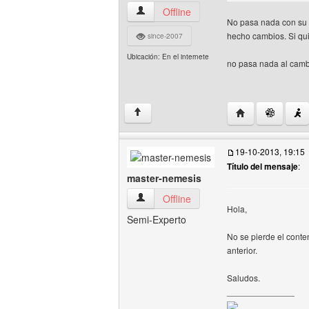
darknet13 Ver perfil del usuario
Offline
No pasa nada con su c
hecho cambios. Si qui
since-2007
Ubicación: En el internete
no pasa nada al cambi
Visitar sitio web
↑
19-10-2013, 19:15
Título del mensaje
:
master-nemesis
master-nemesis Ver perfil del usuario
Offline
Hola,
Semi-Experto
No se pierde el conte
anterior.
Saludos.
______________