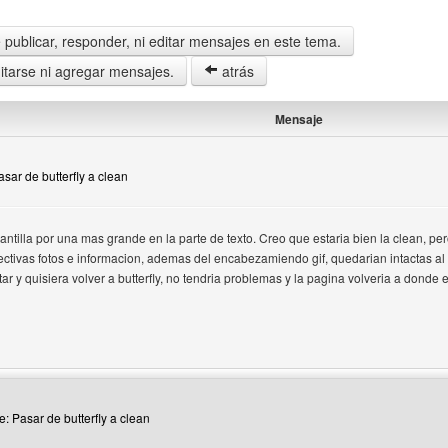
publicar, responder, ni editar mensajes en este tema.
tarse ni agregar mensajes.
atrás
Mensaje
asar de butterfly a clean
antilla por una mas grande en la parte de texto. Creo que estaria bien la clean, pe
ctivas fotos e informacion, ademas del encabezamiendo gif, quedarian intactas al
r y quisiera volver a butterfly, no tendria problemas y la pagina volveria a donde 
 del autor: sweety-cyv
e: Pasar de butterfly a clean