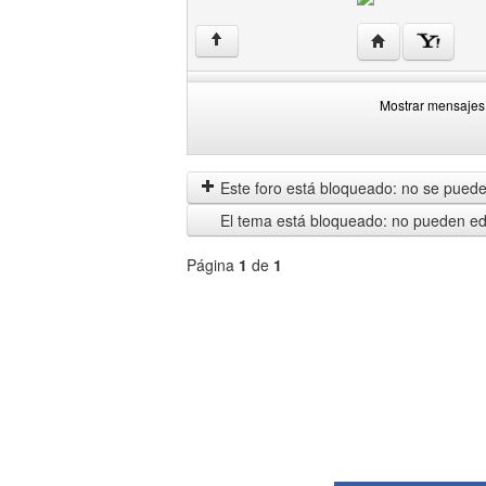
Visitar sitio web
↑
Mostrar mensajes 
Mostrar
Order
mensajes
by
anteriores
Este foro está bloqueado: no se puede 
El tema está bloqueado: no pueden edi
Página
1
de
1
Seleccione
un
foro