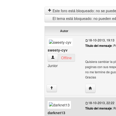
Este foro está bloqueado: no se puede 
El tema está bloqueado: no pueden edi
Autor
18-10-2013, 19:13
Título del mensaje
: P
sweety-cyv
sweety-cyv Ver perfil del usuario
Offline
Quisiera cambiar la pl
Junior
paginas con sus respe
no me termine de gusta
Gracias
Visitar sitio web
↑
18-10-2013, 22:22
Título del mensaje
: R
darknet13