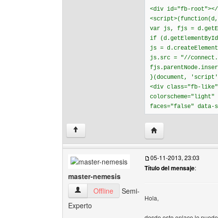
<div id="fb-root"></
<script>(function(d,
var js, fjs = d.getE
if (d.getElementById
js = d.createElement
js.src = "//connect.
fjs.parentNode.inser
}(document, 'script'
<div class="fb-like"
colorscheme="light" 
faces="false" data-s
Visitar sitio web del 
↑
05-11-2013, 23:03
Título del mensaje
:
master-nemesis
master-nemesis Ver perfil del usuario
Offline
Semi-
Hola,
Experto
desde este enlace lo puedes