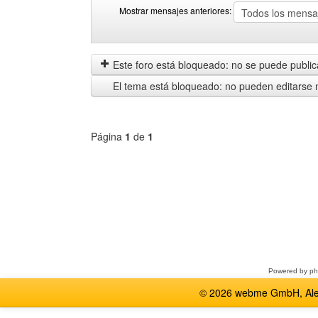
Mostrar mensajes anteriores:
Mostrar
Order
mensajes
by
anteriores
Este foro está bloqueado: no se puede publica
El tema está bloqueado: no pueden editarse 
Página
1
de
1
Seleccione
un
foro
Powered by
p
© 2026 webme GmbH, Alem