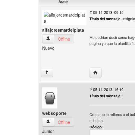
Autor
05-11-2013, 09:15
Título del mensaje
: Insign
alfajoresmardelplata
Me podrian decir como hago
alfajoresmardelplata Ver perfil del usuario
Offline
pagina ya que la plantilla f
Nuevo
Visitar sitio web del a
↑
05-11-2013, 16:10
Título del mensaje
:
websoporte
Creo que te refieres a el b
el boton.
websoporte Ver perfil del usuario
Offline
Código:
Junior