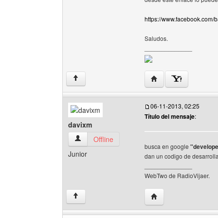
https://www.facebook.com/
Saludos.
______________
Visitar sitio web del 
↑
06-11-2013, 02:25
Título del mensaje
:
davixm
davixm Ver perfil del usuario
Offline
busca en google
"develope
Junior
dan un codigo de desarrolla
______________
WebTwo de RadioVijaer.
Visitar sitio web del a
↑