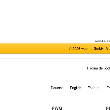
Seleccione
un
foro
Powered by
p
© 2026 webme GmbH, Alem
Página de bod
Deutsch
English
Español
Fr
PWG
P