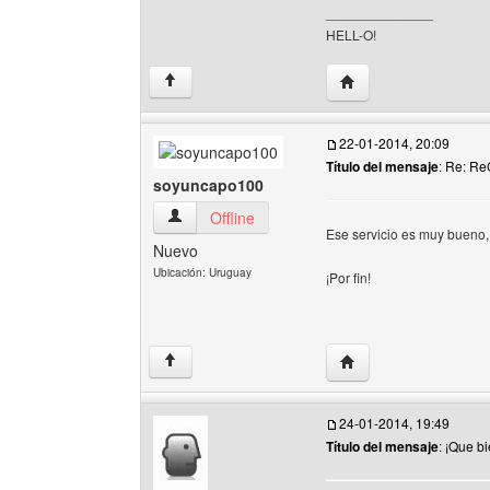
______________
HELL-O!
Visitar sitio web del 
↑
22-01-2014, 20:09
Título del mensaje
: Re: R
soyuncapo100
soyuncapo100 Ver perfil del usuario
Offline
Ese servicio es muy bueno,
Nuevo
Ubicación: Uruguay
¡Por fin!
Visitar sitio web del
↑
24-01-2014, 19:49
Título del mensaje
: ¡Que bi