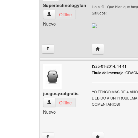
Supertechnologyfan
Hola :D.. Que bien que hay
Saludos!
Supertechnologyfan Ver perfil del usuario
Offline
______________
Nuevo
Visitar sitio web del 
↑
25-01-2014, 14:41
Título del mensaje
: GRAC
YO TENGO MAS DE 4 AÑO
juegosyxatgratis
DEBIDO A UN PROBLEMA
juegosyxatgratis Ver perfil del usuario
Offline
COMENTARIOS!
Nuevo
Visitar sitio web del a
↑