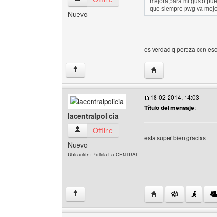
mejora,para mi gusto pue
que siempre pwg va mejora
Nuevo
es verdad q pereza con eso
Visitar sitio web del a
↑
18-02-2014, 14:03
Título del mensaje
:
lacentralpolicia
lacentralpolicia Ver perfil del usuario
Offline
esta super bien gracias
Nuevo
Ubicación: Policia La CENTRAL
Visitar sitio web del a
↑