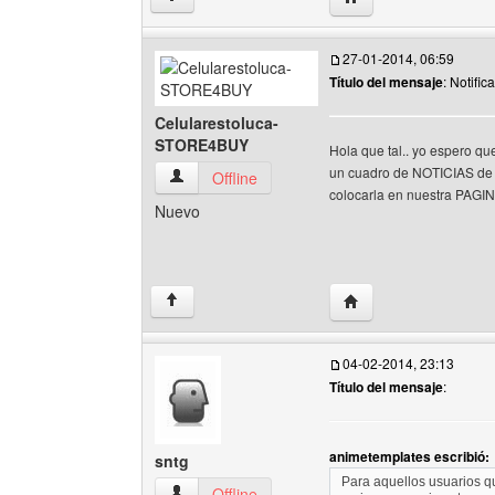
27-01-2014, 06:59
Título del mensaje
: Notific
Celularestoluca-
STORE4BUY
Hola que tal.. yo espero qu
un cuadro de NOTICIAS d
Celularestoluca-STORE4BUY Ver perfil del usu
Offline
colocarla en nuestra PAGI
Nuevo
Visitar sitio web del
↑
04-02-2014, 23:13
Título del mensaje
:
animetemplates escribió:
sntg
Para aquellos usuarios q
sntg Ver perfil del usuario
Offline