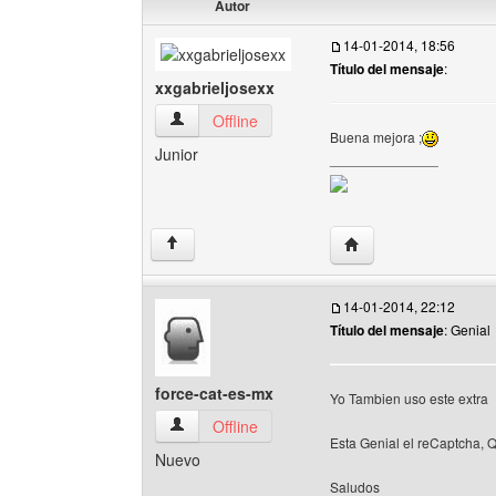
Autor
14-01-2014, 18:56
Título del mensaje
:
xxgabrieljosexx
xxgabrieljosexx Ver perfil del usuario
Offline
Buena mejora ;
Junior
______________
Visitar sitio web del a
↑
14-01-2014, 22:12
Título del mensaje
: Genial
force-cat-es-mx
Yo Tambien uso este extra
force-cat-es-mx Ver perfil del usuario
Offline
Esta Genial el reCaptcha,
Nuevo
Saludos