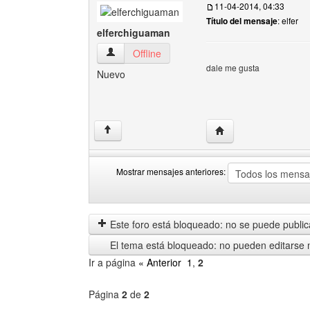
11-04-2014, 04:33
Título del mensaje
: elfer
elferchiguaman
elferchiguaman Ver perfil del usuario
Offline
dale me gusta
Nuevo
Visitar sitio web del 
↑
Mostrar mensajes anteriores:
Mostrar
Order
mensajes
by
anteriores
Este foro está bloqueado: no se puede publica
El tema está bloqueado: no pueden editarse 
Ir a página
« Anterior
1
,
2
Página
2
de
2