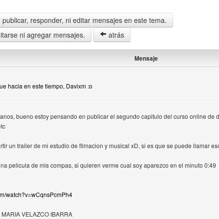
publicar, responder, ni editar mensajes en este tema.
tarse ni agregar mensajes.
atrás
Mensaje
Que hacia en este tiempo, Davixm :o
nos, bueno estoy pensando en publicar el segundo capitulo del curso online de 
etc
r un trailer de mi estudio de filmacion y musical xD, si es que se puede llamar eso
na pelicula de mis compas, si quieren verme cual soy aparezco en el minuto 0:49
.com/watch?v=wCqnsPcmPh4
 MARIA VELAZCO IBARRA