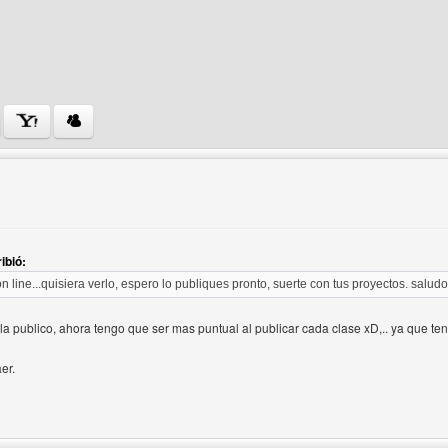
 del autor: animetemplates
ibió:
n line...quisiera verlo, espero lo publiques pronto, suerte con tus proyectos. saludo
a publico, ahora tengo que ser mas puntual al publicar cada clase xD,.. ya que teng
er.
 del autor: davixm