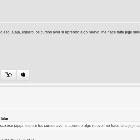
 eso jajaja..espero los cursos aver si aprendo algo nuevo..me hace falta jejje sal
 del autor: animetemplates
ibió:
co eso jajaja..espero los cursos aver si aprendo algo nuevo..me hace falta jejje s
a de ma;ana comienza