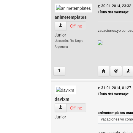
30-01-2014, 23:32
Título del mensaje
:
animetemplates
animetemplates Ver perfil del usuario
Offline
vacaciones,yo conosco
Junior
______________
Ubicación: Rio Negro -
Argentina
Visitar sitio web
↑
31-01-2014, 01:27
Título del mensaje
:
davixm
davixm Ver perfil del usuario
Offline
animetemplates escr
Junior
vacaciones,yo conos
pues alegrate, el di