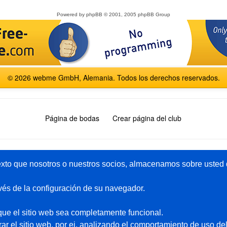
Powered by
phpBB
© 2001, 2005 phpBB Group
© 2026 webme GmbH, Alemania. Todos los derechos reservados.
Página de bodas
Crear página del club
English
Español
Français
Italiano
Polski
Русский
xto que nosotros o nuestros socios, almacenamos sobre usted d
vés de la configuración de su navegador.
Paquete-premium
Ayuda
ue el sitio web sea completamente funcional.
Pagina gratis
Páginas de ejemplo
r el sitio web, por ej. analizando el comportamiento de uso del
Privado
Foro