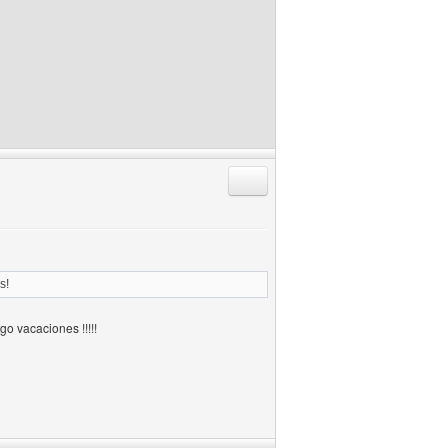
Responder citando
s!
o vacaciones !!!!!