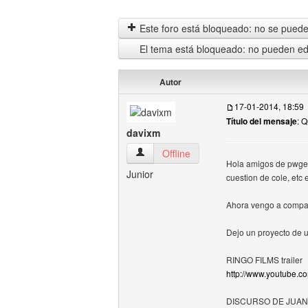
Este foro está bloqueado: no se puede 
El tema está bloqueado: no pueden edi
Autor
17-01-2014, 18:59
Título del mensaje
: 
davixm
davixm Ver perfil del usuario
Offline
Hola amigos de pwgea
Junior
cuestion de cole, etc 
Ahora vengo a comparti
Dejo un proyecto de u
RINGO FILMS trailer
http://www.youtube
DISCURSO DE JUAN