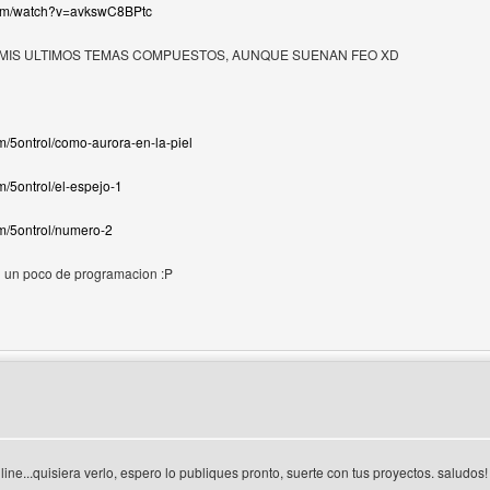
com/watch?v=avkswC8BPtc
MIS ULTIMOS TEMAS COMPUESTOS, AUNQUE SUENAN FEO XD
m/5ontrol/como-aurora-en-la-piel
m/5ontrol/el-espejo-1
om/5ontrol/numero-2
n un poco de programacion :P
 del autor: davixm
line...quisiera verlo, espero lo publiques pronto, suerte con tus proyectos. saludos!