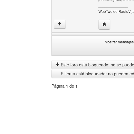
______________
WebTwo de RadioVija
Visitar sitio web
↑
Mostrar mensajes 
Mostrar
Order
mensajes
by
anteriores
Este foro está bloqueado: no se puede 
El tema está bloqueado: no pueden edi
Página
1
de
1
Seleccione
un
foro