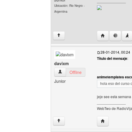
______________
Ubicación: Rio Negro -
Argentina
Visitar sitio web
↑
28-01-2014, 00:24
Título del mensaje
:
davixm
davixm Ver perfil del usuario
Offline
animetemplates escr
Junior
hola eso del curso o
jeje see esta semana l
______________
WebTwo de RadioVija
Visitar sitio web
↑