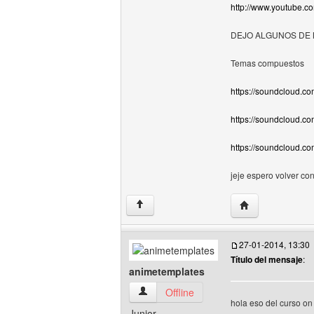
http://www.youtube.
DEJO ALGUNOS DE 
Temas compuestos
https://soundcloud.co
https://soundcloud.co
https://soundcloud.c
jeje espero volver co
Visitar sitio web
↑
27-01-2014, 13:30
Título del mensaje
:
animetemplates
animetemplates Ver perfil del usuario
Offline
hola eso del curso on 
Junior