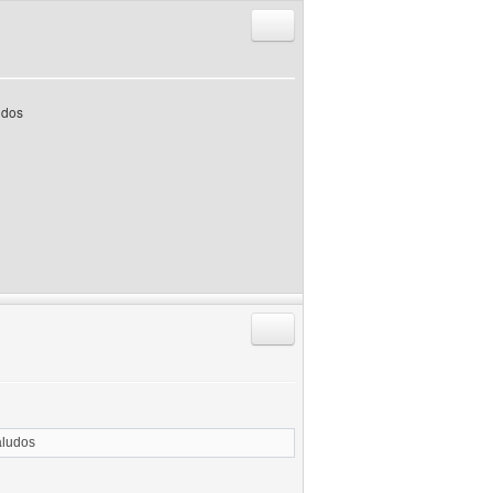
Responder citando
udos
Responder citando
aludos