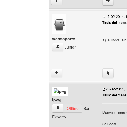
Visitar siti
↑
15-02-2014, 
Título del mens
websoporte
¡Qué lindo! Te
websoporte Ver perfil del usuario
Junior
Visitar siti
↑
26-02-2014, 
Título del mens
ipwg
ipwg Ver perfil del usuario
Offline
Semi-
Muevo el tema a
Experto
Saludos!