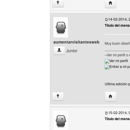
Visitar sit
↑
14-02-2014, 
Título del mens
aumentarvisitantesweb
Muy buen dise
____________
aumentarvisitantesweb Ver perfil del us
Junior
–Ver mi perfil o
Ver mi perfil
Entrar a mi 
Ultima edición 
Visitar siti
↑
15-02-2014, 
Título del mens