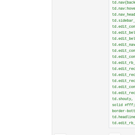
td.nav{bac
td.nav:hov
td.nav_hea
td.sidebar
td.edit_co
td.edit_be
td.edit_be
td.edit_na
td.edit_co
td.edit_co
td.edit_rb
td.edit_re
td.edit_re
td.edit_re
td.edit_co
td.edit_re
td.shouty,
solid #fff
border-bot
td.headlin
td.edit_rb