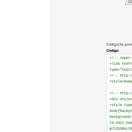
Código(Se pone 
Código:
<!-- super
<link href
type="text
<!-- http:
<style>bod
<!-- http:
<div style
<style typ
body{backg
background
td.edit_he
WJlZG5BoLt