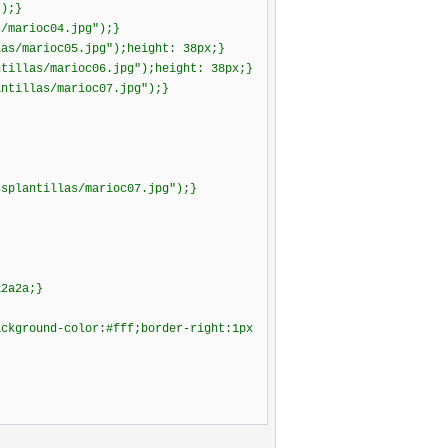
");}
s/marioc04.jpg");}
las/marioc05.jpg");height: 38px;}
ntillas/marioc06.jpg");height: 38px;}
antillas/marioc07.jpg");}
ssplantillas/marioc07.jpg");}
2a2a2a;}
ackground-color:#fff;border-right:1px