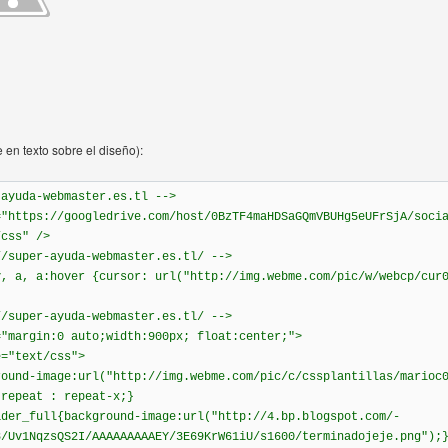
en texto sobre el diseño):
-ayuda-webmaster.es.tl -->
="https://googledrive.com/host/0BzTF4maHDSaGQmVBUHg5eUFrSjA/soci
/css" />
//super-ayuda-webmaster.es.tl/ -->
y, a, a:hover {cursor: url("http://img.webme.com/pic/w/webcp/cur
//super-ayuda-webmaster.es.tl/ -->
="margin:0 auto;width:900px; float:center;">
e="text/css">
round-image:url("http://img.webme.com/pic/c/cssplantillas/marioc
-repeat : repeat-x;}
ader_full{background-image:url("http://4.bp.blogspot.com/-
8/Uv1NqzsQS2I/AAAAAAAAAEY/3E69KrW61iU/s1600/terminadojeje.png");