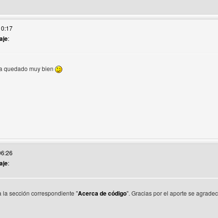
o web del autor: aumentarvisitantesweb
10:17
aje
:
 ha quedado muy bien
o web del autor: websoporte
06:26
aje
:
 la sección correspondiente "
Acerca de código
". Gracias por el aporte se agradec