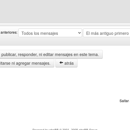
o web del autor: ipwg
anteriores:
publicar, responder, ni editar mensajes en este tema.
tarse ni agregar mensajes.
atrás
Saltar
Powered by
phpBB
© 2001, 2005 phpBB Group