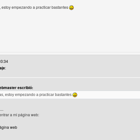
, estoy empezando a practicar bastantes
suario
io web del autor: super-ayuda-webmaster
03:34
aje
:
ebmaster escribió:
uario
s, estoy empezando a practicar bastantes
__
 entrar a mi página web:
página web