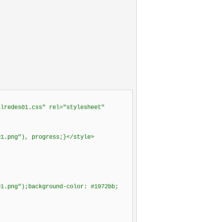
alredes01.css" rel="stylesheet"
01.png"), progress;}</style>
01.png");background-color: #1972bb;
}