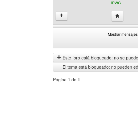
iPWG
Visitar siti
↑
Mostrar mensajes 
Mostrar
Order
mensajes
by
anteriores
Este foro está bloqueado: no se puede 
El tema está bloqueado: no pueden edi
Página
1
de
1
Seleccione
un
foro