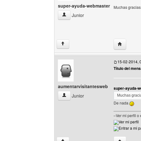
super-ayuda-webmaster
Muchas gracias
super-ayuda-webmaster Ver perfil del u
Junior
Visitar sit
↑
15-02-2014, 
Título del mens
aumentarvisitantesweb
super-ayuda-w
aumentarvisitantesweb Ver perfil del us
Junior
Muchas gracia
De nada
____________
–Ver mi perfil o
Ver mi perfil
Entrar a mi 