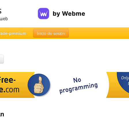
rade-premium
Inicio de sesión
an