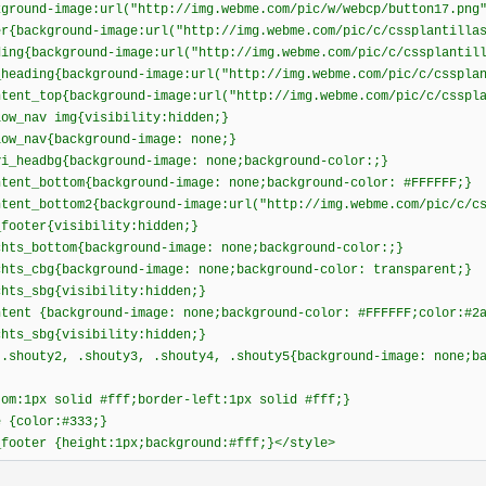
kground-image:url("http://img.webme.com/pic/w/webcp/button17.png
er{background-image:url("http://img.webme.com/pic/c/cssplantilla
ding{background-image:url("http://img.webme.com/pic/c/cssplantil
_heading{background-image:url("http://img.webme.com/pic/c/csspla
ntent_top{background-image:url("http://img.webme.com/pic/c/csspl
low_nav img{visibility:hidden;}
low_nav{background-image: none;}
vi_headbg{background-image: none;background-color:;}
ntent_bottom{background-image: none;background-color: #FFFFFF;}
ntent_bottom2{background-image:url("http://img.webme.com/pic/c/c
_footer{visibility:hidden;}
chts_bottom{background-image: none;background-color:;}
chts_cbg{background-image: none;background-color: transparent;}
chts_sbg{visibility:hidden;}
ntent {background-image: none;background-color: #FFFFFF;color:#
chts_sbg{visibility:hidden;}
 .shouty2, .shouty3, .shouty4, .shouty5{background-image: none;b
;
tom:1px solid #fff;border-left:1px solid #fff;}
e {color:#333;}
_footer {height:1px;background:#fff;}</style>