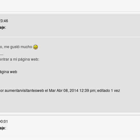
io web del autor: super-ayuda-webmaster
23:46
aje
:
ño, me gustó mucho
__
uario
 entrar a mi página web:
página web
por aumentarvisitantesweb el Mar Abr 08, 2014 12:39 pm; editado 1 vez
o web del autor: aumentarvisitantesweb
00:01
aje
: