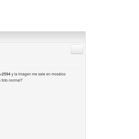
Responder citando
t=2594
y la imagen me sale en mosáico
a foto normal?