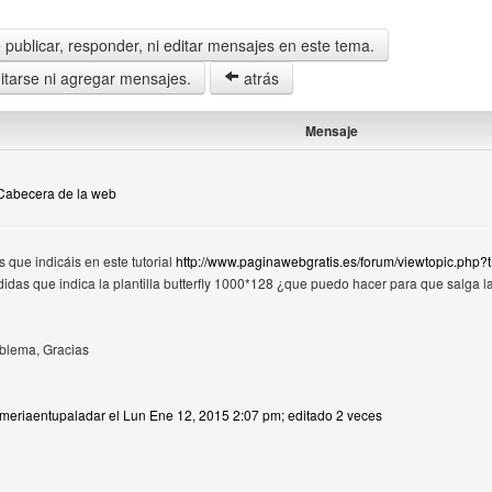
publicar, responder, ni editar mensajes en este tema.
tarse ni agregar mensajes.
atrás
Mensaje
 Cabecera de la web
 que indicáis en este tutorial
http://www.paginawebgratis.es/forum/viewtopic.php?
o
idas que indica la plantilla butterfly 1000*128 ¿que puedo hacer para que salga l
oblema, Gracias
lmeriaentupaladar el Lun Ene 12, 2015 2:07 pm; editado 2 veces
b del autor: almeriaentupaladar