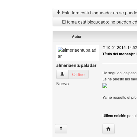
Este foro está bloqueado: no se puede 
El tema está bloqueado: no pueden edi
Autor
10-01-2015, 14:52
Título del mensaje
:
almeriaentupaladar
He seguido los pasos
almeriaentupaladar Ver perfil del usuari
Offline
Le he puesto las med
Nuevo
Ya he resuelto el pr
Ultima edición por a
Visitar sitio we
↑