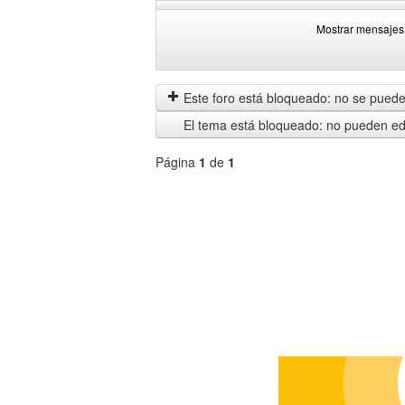
Mostrar mensajes 
Mostrar
Order
mensajes
by
anteriores
Este foro está bloqueado: no se puede 
El tema está bloqueado: no pueden edi
Página
1
de
1
Seleccione
un
foro