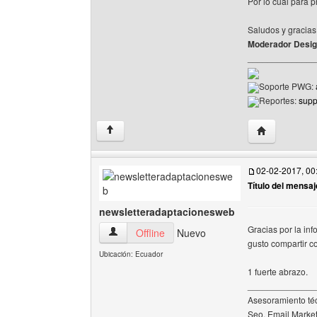
Por lo cual para p
Saludos y gracias
Moderador Desi
______________
Soporte PWG:
Reportes:
sup
Visitar sitio 
↑
02-02-2017, 00
Título del mensaj
newsletteradaptacionesweb
Gracias por la in
newsletteradaptacionesweb Ver perfil del usua
Offline
Nuevo
gusto compartir c
Ubicación: Ecuador
1 fuerte abrazo.
______________
Asesoramiento téc
Seo, Email Market