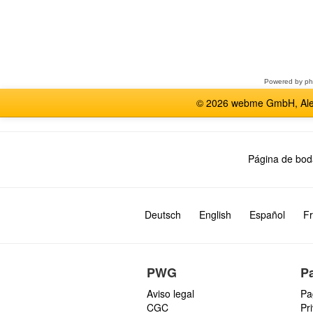
Seleccione
un
foro
Powered by
p
© 2026 webme GmbH, Alem
Página de bod
Deutsch
English
Español
Fr
PWG
P
Aviso legal
Pa
CGC
Pr