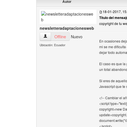
Autor
18-01-2017, 15
Título del mensaj
copyright de tu 
newsletteradaptacionesweb
newsletteradaptacionesweb Ver perfil del usua
Offline
Nuevo
En ocasiones deja
Ubicación: Ecuador
mi se me dificulta
dejar todo automa
El caso es que la 
un total abandono
Si eres de aquell
Javascript que te
<!-- Cambiar el añ
<script type="text/
copyright=new Dat
update=copyright.
document.write("© 
</script>