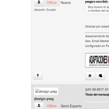
pwgpro escribió:
newsletteradaptacionesweb Ver perfil del usua
Offline
Nuevo
Muy bueno el apo
Ubicación: Ecuador
o nombre del au
Gracias por acepta
______________
Asesoramiento téc
Seo, Email Market
configurado en P
Visitar sitio
↑
01-02-2017, 01
Título del mensaj
design-pwg
design-pwg Ver perfil del usuario
Offline
Semi-Experto