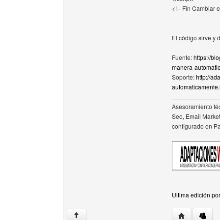
<!-- Fin Cambiar e
El código sirve y 
Fuente:
https://b
manera-automatic
Soporte:
http://a
automaticamente.
______________
Asesoramiento téc
Seo, Email Market
configurado en P
Ultima edición po
Visitar sitio
↑