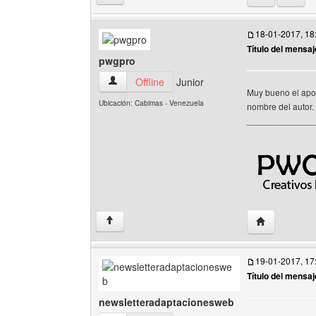
18-01-2017, 18
Título del mensaj
pwgpro
pwgpro Ver perfil del usuario
Offline
Junior
Muy bueno el aport
Ubicación: Cabimas - Venezuela
nombre del autor.
______________
Visitar sitio 
↑
19-01-2017, 17
Título del mensaj
newsletteradaptacionesweb