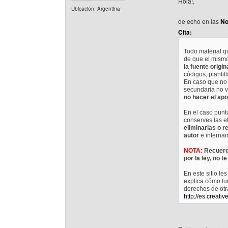
Hola!,
Ubicación: Argentina
de echo en las
No
Cita:
Todo material q
de que el mismo
la fuente origin
códigos, plantil
En caso que no 
secundaria no vi
no hacer el apo
En el caso punt
conserves las et
eliminarlas o r
autor
e interna
NOTA:
Recuerda
por la ley, no t
En este sitio l
explica cómo fu
derechos de otr
http://es.creat