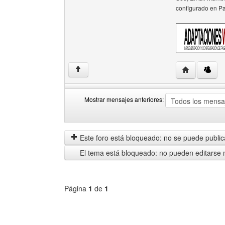
configurado en P
Visitar sitio
↑
Mostrar mensajes anteriores:
Mostrar
Order
mensajes
by
anteriores
Este foro está bloqueado: no se puede publica
El tema está bloqueado: no pueden editarse 
Página
1
de
1