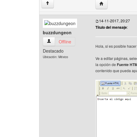
Visitar sitio web 
↑
14-11-2017, 20:27
Título del mensaje
:
buzzdungeon
buzzdungeon Ver perfil del usuario
Offline
Hola, sí es posible hace
Destacado
Ubicación: México
Ve a editar páginas, sel
la opción de
Fuente HT
contenido que pueda apa