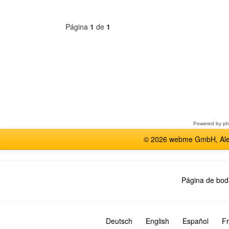
Página
1
de
1
Seleccione
un
foro
Powered by
p
© 2026 webme GmbH, Alem
Página de bod
Deutsch
English
Español
Fr