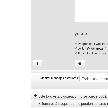
¡Saudos!
______________
/* Programador web freel
/* twitter:
@jfdelarosa
*/
/* Proyectos Personales:
Visitar sitio web d
↑
Mostrar mensajes anteriores:
Mostrar
Order
mensajes
by
anteriores
Este foro está bloqueado: no se puede publica
El tema está bloqueado: no pueden editarse 