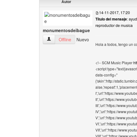
Autor
14-11-2017, 17:20
Título del mensaje
: ayu
reproductor de musica
monumentosdeibague
monumentosdeibague Ver perfil del usuario
Offline
Nuevo
Hola a todos, tengo un c
<!-- SCM Music Player
ht
<script type="text/javascri
data-config="
{'skin':'http://static.tum
alse,'repeat':1,'placement':
I','url':'https://www.you
II','url':'https://www.yo
III','url':'https://www.y
IV','url':'https://www.yo
V','url':'https://www.you
VI','url':'https://www.yo
VII','url':'https://www.y
VIII','url':'https://www.