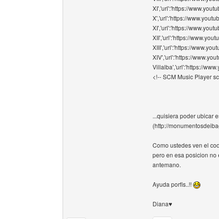
XI','url':'https://www.yo
X','url':'https://www.yout
XI','url':'https://www.yo
XII','url':'https://www.yo
XIII','url':'https://www.y
XIV','url':'https://www.yo
Villalba','url':'https://
<!-- SCM Music Player scr
...quisiera poder ubicar
(http://monumentosdeib
Como ustedes ven el cod
pero en esa posicion no 
antemano.
Ayuda porfis..!!
Diana♥