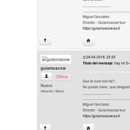
______________
......................................................
Miguel Gonzalez
Director - Guiamoscow tour
https://guiamoscow.es.tl
Visitar sitio web del au
↑
29-04-2018, 22:35
Título del mensaje
: hay mi D
guiamoscow
guiamoscow Ver perfil del usuario
Offline
Que te cure lola he?..
Nuevo
No puedo creer.. que desgraci
Ubicación: Moscú
______________
......................................................
Miguel Gonzalez
Director - Guiamoscow tour
https://guiamoscow.es.tl
Visitar sitio web del au
↑