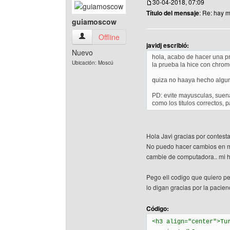
30-04-2018, 07:09
Título del mensaje
: Re: hay 
guiamoscow
guiamoscow Ver perfil del usuario
Offline
javidj escribió:
Nuevo
hola, acabo de hacer una pr
Ubicación: Moscú
la prueba la hice con chrome
quiza no haaya hecho algu
PD: evite mayusculas, suena
como los titulos correctos,
Hola Javi gracias por contestar
No puedo hacer cambios en mi
cambie de computadora.. mi 
Pego ell codigo que quiero p
lo digan gracias por la pacien
Código:
<h3 align="center">Tu