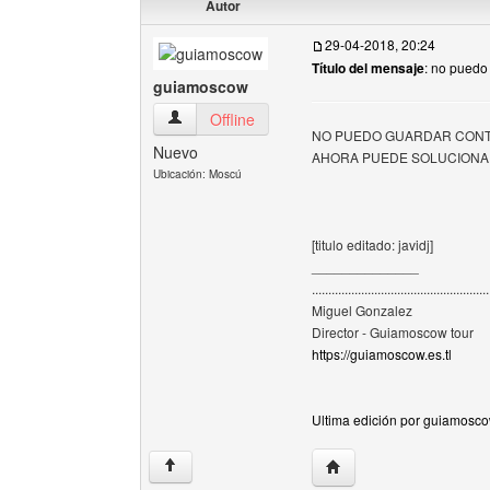
Autor
29-04-2018, 20:24
Título del mensaje
: no puedo
guiamoscow
guiamoscow Ver perfil del usuario
Offline
NO PUEDO GUARDAR CONTE
Nuevo
AHORA PUEDE SOLUCIONARLO
Ubicación: Moscú
[titulo editado: javidj]
______________
......................................................
Miguel Gonzalez
Director - Guiamoscow tour
https://guiamoscow.es.tl
Ultima edición por guiamosco
Visitar sitio web del au
↑