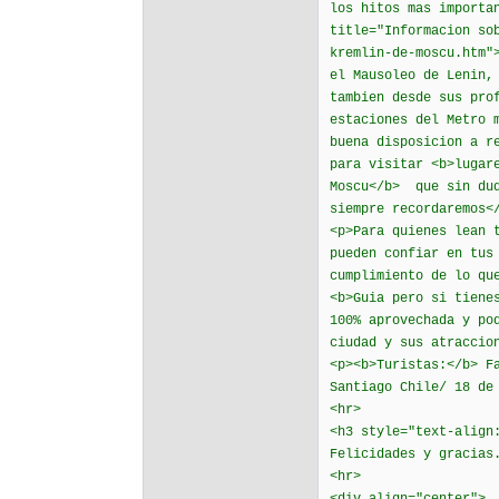
los hitos mas importa
title="Informacion so
kremlin-de-moscu.htm"
el Mausoleo de Lenin,
tambien desde sus pro
estaciones del Metro 
buena disposicion a r
para visitar <b>lugar
Moscu</b> que sin dud
siempre recordaremos<
<p>Para quienes lean 
pueden confiar en tus
cumplimiento de lo qu
<b>Guia pero si tiene
100% aprovechada y po
ciudad y sus atraccio
<p><b>Turistas:</b> F
Santiago Chile/ 18 de
<hr>
<h3 style="text-align
Felicidades y gracias
<hr>