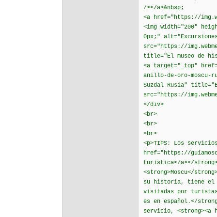
/></a>&nbsp;
<a href="https://img.
<img width="200" heig
0px;" alt="Excursione
src="https://img.webm
title="El museo de hi
<a target="_top" href
anillo-de-oro-moscu-r
Suzdal Rusia" title="
src="https://img.webm
</div>
<br>
<br>
<br>
<p>TIPS: Los servicio
href="https://guiamos
turistica</a></strong
<strong>Moscu</strong
su historia, tiene el
visitadas por turista
es en español.</stron
servicio, <strong><a 