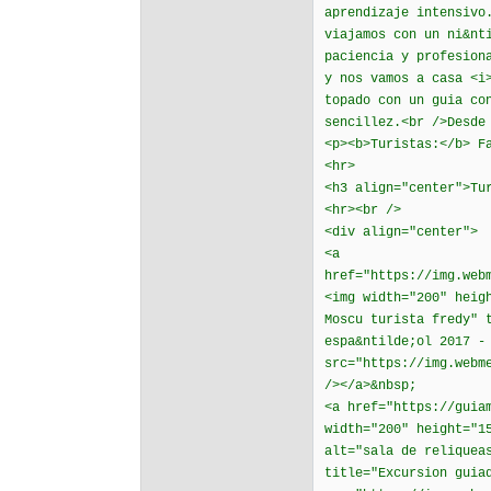
aprendizaje intensivo
viajamos con un ni&nt
paciencia y profesion
y nos vamos a casa <i
topado con un guia co
sencillez.<br />Desde
<p><b>Turistas:</b> F
<hr>
<h3 align="center">Tu
<hr><br />
<div align="center">
<a
href="https://img.web
<img width="200" heig
Moscu turista fredy" 
espa&ntilde;ol 2017 -
src="https://img.webm
/></a>&nbsp;
<a href="https://guia
width="200" height="1
alt="sala de reliquea
title="Excursion guia