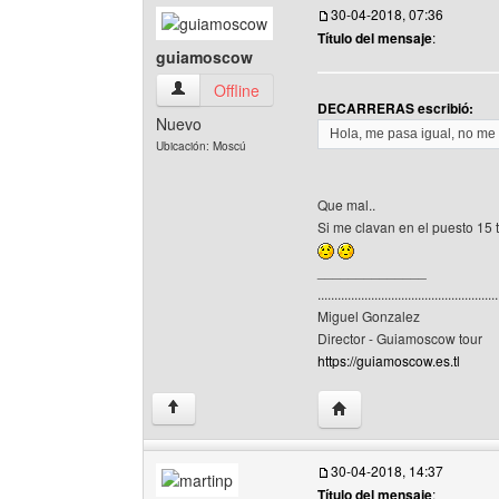
30-04-2018, 07:36
Título del mensaje
:
guiamoscow
guiamoscow Ver perfil del usuario
Offline
DECARRERAS escribió:
Nuevo
Hola, me pasa igual, no me
Ubicación: Moscú
Que mal..
Si me clavan en el puesto 15 
______________
......................................................
Miguel Gonzalez
Director - Guiamoscow tour
https://guiamoscow.es.tl
Visitar sitio web del au
↑
30-04-2018, 14:37
Título del mensaje
: