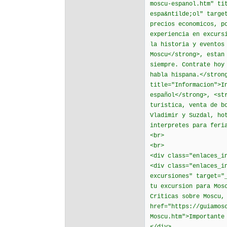
moscu-espanol.htm" ti
espa&ntilde;ol" targe
precios economicos, p
experiencia en excurs
la historia y eventos
Moscu</strong>, estan
siempre. Contrate hoy
habla hispana.</stron
title="Informacion">I
español</strong>, <st
turistica, venta de b
Vladimir y Suzdal, ho
interpretes para feri
<br>
<br>
<div class="enlaces_i
<div class="enlaces_i
excursiones" target="
tu excursion para Mo
Criticas sobre Moscu,
href="https://guiamos
Moscu.htm">Importante