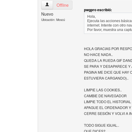
guiamoscow Ver perfil del usuario
Offline
pwgpro escribió:
Nuevo
Hola,
Ubicación: Moscú
Ejecuta las acciones básic
internet. Intente con otro na
Por favor, muestra una captu
HOLA GRACIAS POR RESPO
NO HACE NADA..
QUEDA LA RUEDA GIF DAN
SE PARA Y DESAPARECE Y 
PAGINA ME DICE QUE HAY 
ESTUVIERA CARGANDO)..
LIMPIE LAS COOKIES..
CAMBIE DE NAVEGADOR
LIMPIE TODO EL HISTORIAL
APAGUE EL ORDENADOR Y 
CERRE SESIÓN Y VOLVI A I
TODO SIGUE IGUAL..
QUE DICES?