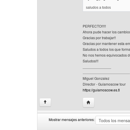
saludos a todos
PERFECTO!!!!!
Ahora pude hacer los cambios
Gracias por trabajar!!
Gracias por mantener esta em
Saludos a todos los que form
No nos hemos equivocados de
Saludos!!!
______________
......................................................
Miguel Gonzalez
Director - Guiamoscow tour
https://guiamoscow.es.tl
Visitar sitio web del au
↑
Mostrar mensajes anteriores:
Mostrar
Order