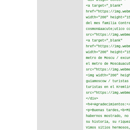
<div align="center">
<a target="_blank"
href="https://img.web
width="200" height="1
del mes familia Contr
cosmon&aacute;utico c
src="https://img.webm
<a target="_blank"
href="https://img.web
width="200" height="1
metro de Moscu / excu
el metro de Mosc&uacu
src="https://img.webm
<img width="200" heig
guiamoscow / turistas
turistas en el Kremli
src="https://img.webm
</div>
<h4>Agradecimientos:<
<p>Buenas tardes,<b>M
habernos mostrado, no
su historia, su rique
Vimos sitios hermosos