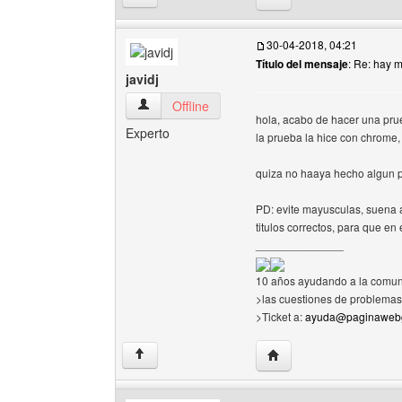
30-04-2018, 04:21
Título del mensaje
: Re: hay 
javidj
javidj Ver perfil del usuario
Offline
hola, acabo de hacer una prue
Experto
la prueba la hice con chrome, 
quiza no haaya hecho algun 
PD: evite mayusculas, suena a
titulos correctos, para que en
______________
10 años ayudando a la comun
>las cuestiones de problemas 
>Ticket a:
ayuda@paginawebg
Visitar sitio web del auto
↑