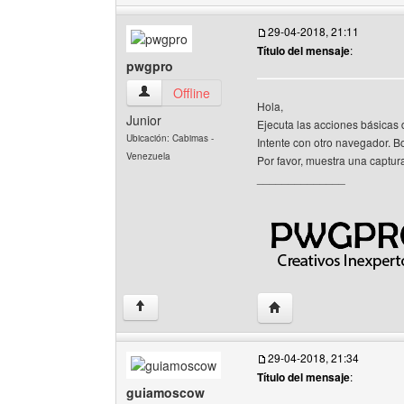
29-04-2018, 21:11
Título del mensaje
:
pwgpro
pwgpro Ver perfil del usuario
Offline
Hola,
Junior
Ejecuta las acciones básicas 
Ubicación: Cabimas -
Intente con otro navegador. Bor
Venezuela
Por favor, muestra una captura
______________
Visitar sitio web del au
↑
29-04-2018, 21:34
Título del mensaje
:
guiamoscow