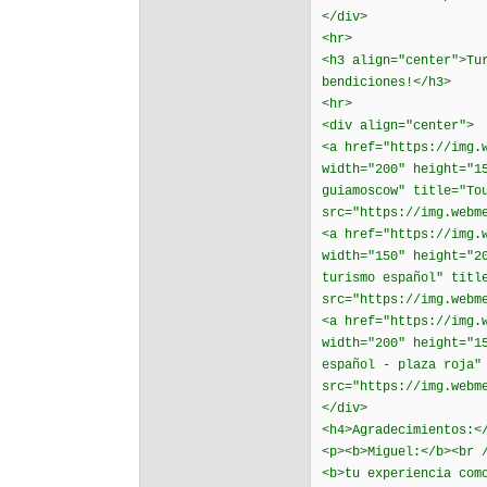
</div>
<hr>
<h3 align="center">Tu
bendiciones!</h3>
<hr>
<div align="center">
<a href="https://img.
width="200" height="1
guiamoscow" title="To
src="https://img.webm
<a href="https://img.
width="150" height="2
turismo español" titl
src="https://img.webm
<a href="https://img.
width="200" height="1
español - plaza roja"
src="https://img.webm
</div>
<h4>Agradecimientos:<
<p><b>Miguel:</b><br 
<b>tu experiencia com