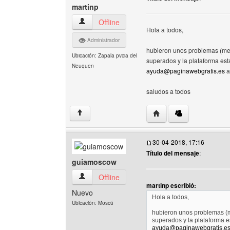
martinp
martinp Ver perfil del usuario
Offline
Hola a todos,
Administrador
hubieron unos problemas (me 
Ubicación: Zapala pvcia del
superados y la plataforma est
Neuquen
ayuda@paginawebgratis.es
a
saludos a todos
Visitar sitio web del aut
↑
30-04-2018, 17:16
Título del mensaje
:
guiamoscow
guiamoscow Ver perfil del usuario
Offline
martinp escribió:
Nuevo
Hola a todos,
Ubicación: Moscú
hubieron unos problemas (m
superados y la plataforma e
ayuda@paginawebgratis.e