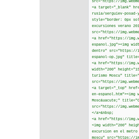
src="https://img.webm
<a target="_blank" hr
rusia/serguiev-posad-
style="border: 0px so
excursiones verano 20
src="https://img.webm
<a href="https://img.
espanol.jpg"><img wid
dentro" src="https://
espanol-op.jpg" title
<a href="https://img.
width="200" height="1
turismo Moscu" title=
src="https://img.webm
<a target="_top" href
en-espanol.htm"><img 
Mosc&uacute;" title="
src="https://img.webm
</a>&nbsp;
<a href="https://img.
<img width="200" heig
excursion en el metro
moscu" src="https://i