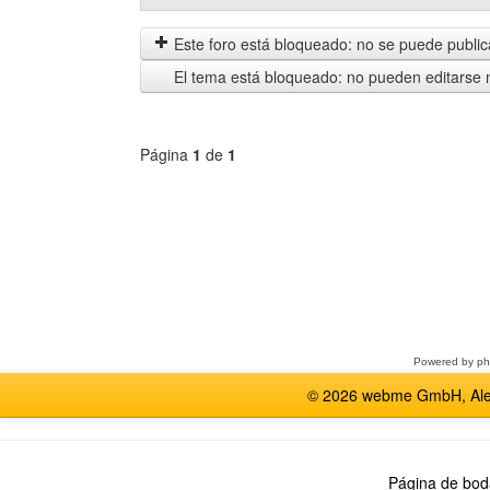
mensajes
by
anteriores
Este foro está bloqueado: no se puede publica
El tema está bloqueado: no pueden editarse 
Página
1
de
1
Seleccione
un
foro
Powered by
p
© 2026 webme GmbH, Alem
Página de bod