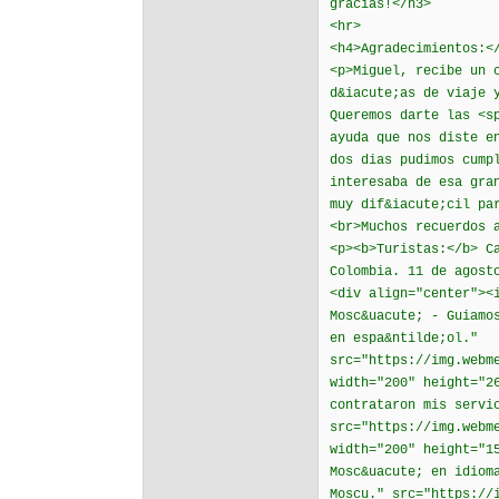
gracias!</h3>
<hr>
<h4>Agradecimientos:<
<p>Miguel, recibe un 
d&iacute;as de viaje 
Queremos darte las <s
ayuda que nos diste e
dos dias pudimos cump
interesaba de esa gra
muy dif&iacute;cil pa
<br>Muchos recuerdos 
<p><b>Turistas:</b> C
Colombia. 11 de agost
<div align="center"><
Mosc&uacute; - Guiamo
en espa&ntilde;ol."
src="https://img.webm
width="200" height="2
contrataron mis servi
src="https://img.webm
width="200" height="1
Mosc&uacute; en idiom
Moscu." src="https://