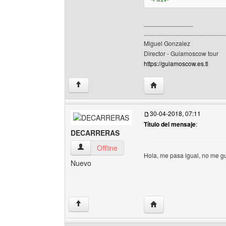
</div>
______________
......................................................
Miguel Gonzalez
Director - Guiamoscow tour
https://guiamoscow.es.tl
Visitar sitio web del au
↑
30-04-2018, 07:11
Título del mensaje
:
DECARRERAS
DECARRERAS Ver perfil del usuario
Offline
Hola, me pasa igual, no me g
Nuevo
Visitar sitio web del 
↑