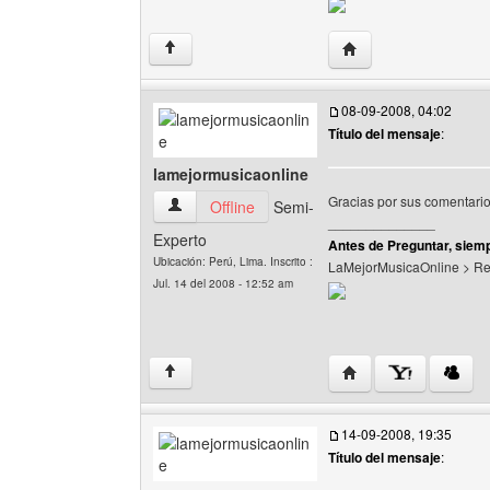
Visitar sitio web del 
↑
08-09-2008, 04:02
Título del mensaje
:
lamejormusicaonline
Gracias por sus comentario
lamejormusicaonline Ver perfil del usuario
Offline
Semi-
______________
Experto
Antes de Preguntar, siemp
Ubicación: Perú, Lima. Inscrito :
LaMejorMusicaOnline > R
Jul. 14 del 2008 - 12:52 am
Visitar sitio web del 
↑
14-09-2008, 19:35
Título del mensaje
: