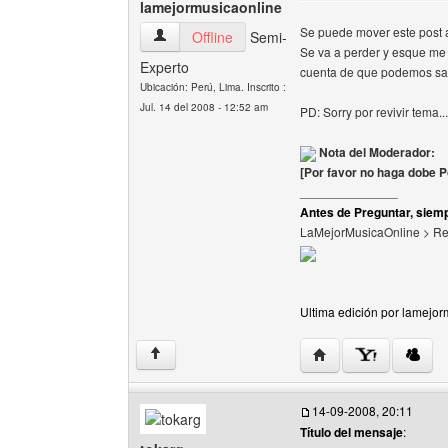
lamejormusicaonline
Se puede mover este post a
lamejormusicaonline Ver perfil del usuario
Offline
Semi-
Se va a perder y esque me 
Experto
cuenta de que podemos sac
Ubicación: Perú, Lima. Inscrito :
Jul. 14 del 2008 - 12:52 am
PD: Sorry por revivir tema...
Nota del Moderador:
[Por favor no haga dobe P
______________
Antes de Preguntar, siemp
LaMejorMusicaOnline > R
Ultima edición por lamejo
Visitar sitio web del 
↑
14-09-2008, 20:11
Título del mensaje
: