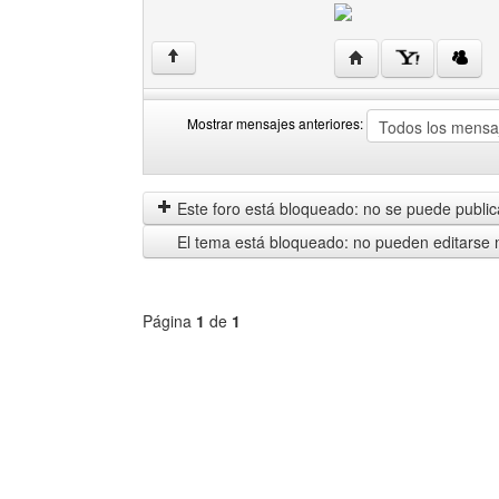
Visitar sitio web del 
↑
Mostrar mensajes anteriores:
Mostrar
Order
mensajes
by
anteriores
Este foro está bloqueado: no se puede publica
El tema está bloqueado: no pueden editarse 
Página
1
de
1
Seleccione
un