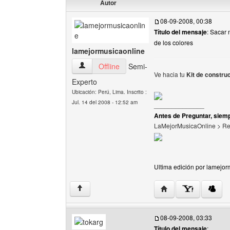
Autor
08-09-2008, 00:38
Título del mensaje
: Sacar
de los colores
lamejormusicaonline
lamejormusicaonline Ver perfil del usuario
Offline
Semi-
Ve hacia tu
Kit de constru
Experto
Ubicación: Perú, Lima. Inscrito :
Jul. 14 del 2008 - 12:52 am
______________
Antes de Preguntar, siemp
LaMejorMusicaOnline > R
Ultima edición por lamejor
Visitar sitio web del 
↑
08-09-2008, 03:33
Título del mensaje
: