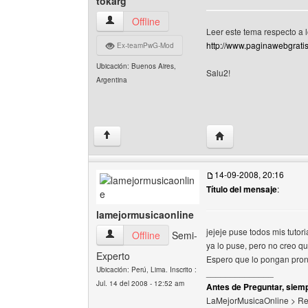
tokarg
tokarg Ver perfil del usuario
Offline
Leer este tema respecto a 
http://www.paginawebgrati
Ex-teamPwG-Mod
Ubicación: Buenos Aires,
Salu2!
Argentina
Visitar sitio web del a
↑
14-09-2008, 20:16
Título del mensaje
:
lamejormusicaonline
jejeje puse todos mis tutor
lamejormusicaonline Ver perfil del usuario
Offline
Semi-
ya lo puse, pero no creo que
Experto
Espero que lo pongan pront
Ubicación: Perú, Lima. Inscrito :
______________
Jul. 14 del 2008 - 12:52 am
Antes de Preguntar, siemp
LaMejorMusicaOnline > R