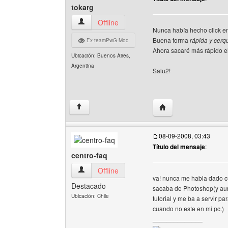
tokarg
tokarg Ver perfil del usuario
Offline
Nunca había hecho click e
Buena forma
rápida y cerqu
Ex-teamPwG-Mod
Ahora sacaré más rápido e
Ubicación: Buenos Aires,
Argentina
Salu2!
Visitar sitio web del a
↑
08-09-2008, 03:43
Título del mensaje
:
centro-faq
centro-faq Ver perfil del usuario
Offline
va! nunca me habia dado cu
Destacado
sacaba de Photoshop(y aun
Ubicación: Chile
tutorial y me ba a servir 
cuando no este en mi pc.)
______________