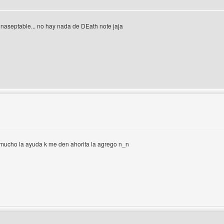
 inaseptable... no hay nada de DEath note jaja
 del autor: m4st3r-desing
 mucho la ayuda k me den ahorita la agrego n_n
 del autor: top-anime