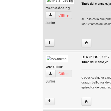
Título del mensaje
: ja
m4st3r-desing
m4st3r-desing Ver perfil del usuario
Offline
si... eso es lo que pr
Junior
los 12 tomos de los li
Visitar sitio web
↑
26-06-2008, 17:17
Título del mensaje
:
top-anime
top-anime Ver perfil del usuario
Offline
o pues cualquier ayud
Junior
dragon ball-otros de 
episodios de death no
Visitar sitio web
↑