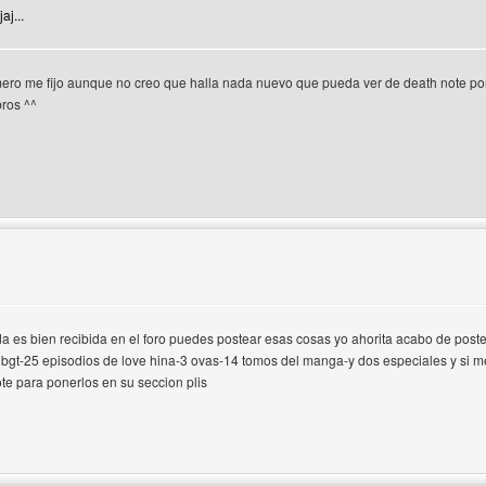
jaj...
imero me fijo aunque no creo que halla nada nuevo que pueda ver de death note por q
bros ^^
 del autor: m4st3r-desing
a es bien recibida en el foro puedes postear esas cosas yo ahorita acabo de post
dbgt-25 episodios de love hina-3 ovas-14 tomos del manga-y dos especiales y si me
te para ponerlos en su seccion plis
 del autor: top-anime