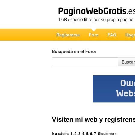
Registrarse
Foro
FAQ
Upg
Búsqueda en el Foro:
Búsqueda en el Foro
Buscar
Visiten mi web y registrens
Ir a página
1
,
2
,
3
,
4
,
5
,
6
,
7
Siguiente »