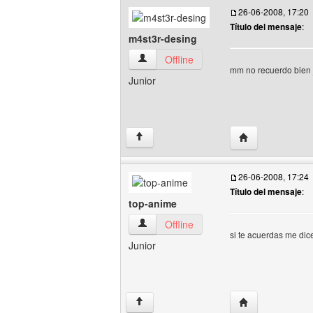
26-06-2008, 17:20
Título del mensaje
:
m4st3r-desing
m4st3r-desing Ver perfil del usuario
Offline
mm no recuerdo bien 
Junior
Visitar sitio web
↑
26-06-2008, 17:24
Título del mensaje
:
top-anime
top-anime Ver perfil del usuario
Offline
si te acuerdas me dic
Junior
Visitar sitio web
↑