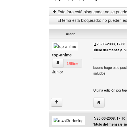
Este foro está bloqueado: no se puede 
El tema está bloqueado: no pueden edi
Autor
26-06-2008, 17:08
Título del mensaje
: V
top-anime
top-anime Ver perfil del usuario
Offline
bueno hago este post 
Junior
saludos
Ultima edición por to
Visitar sitio web
↑
26-06-2008, 17:10
Título del mensaje
: 