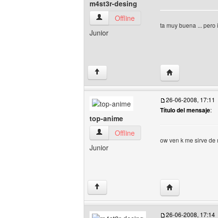
m4st3r-desing
m4st3r-desing Ver perfil del usuario
Offline
ta muy buena ... pero
Junior
Visitar sitio web
↑
26-06-2008, 17:11
Título del mensaje
:
top-anime
top-anime Ver perfil del usuario
Offline
ow ven k me sirve de
Junior
Visitar sitio web
↑
26-06-2008, 17:14