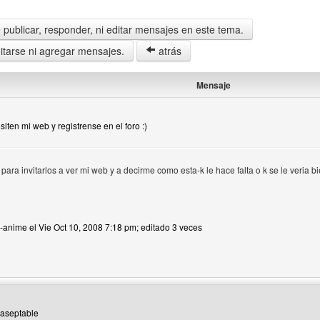
publicar, responder, ni editar mensajes en este tema.
tarse ni agregar mensajes.
atrás
Mensaje
isiten mi web y registrense en el foro :)
para invitarlos a ver mi web y a decirme como esta-k le hace falta o k se le veria 
p-anime el Vie Oct 10, 2008 7:18 pm; editado 3 veces
 del autor: top-anime
inaseptable