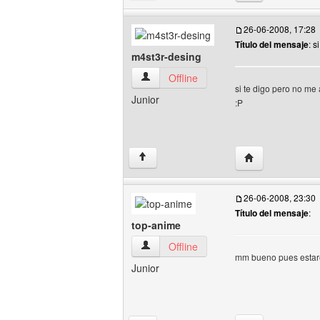
26-06-2008, 17:28
Título del mensaje
: si
m4st3r-desing
m4st3r-desing Ver perfil del usuario
Offline
si te digo pero no me
Junior
:P
Visitar sitio web
↑
26-06-2008, 23:30
Título del mensaje
:
top-anime
top-anime Ver perfil del usuario
Offline
mm bueno pues estare
Junior