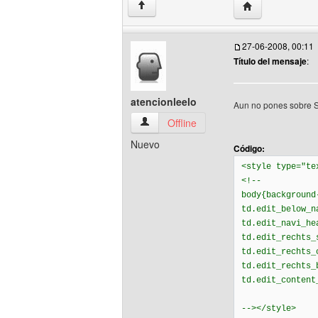
Visitar sitio web
↑
27-06-2008, 00:11
Título del mensaje
:
atencionleelo
Aun no pones sobre S
atencionleelo Ver perfil del usuario
Offline
Nuevo
Código:
<style type="te
<!--
body{background
td.edit_below_n
td.edit_navi_he
td.edit_rechts_
td.edit_rechts_
td.edit_rechts_
td.edit_content
--></style>