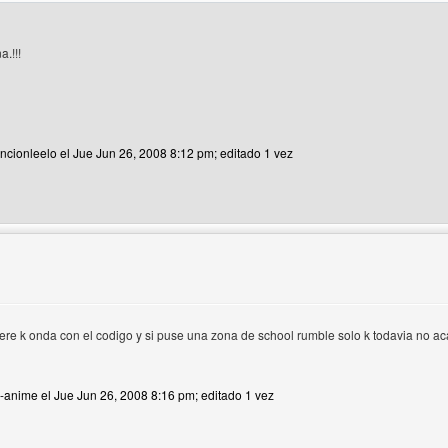
a.!!!
encionleelo el Jue Jun 26, 2008 8:12 pm; editado 1 vez
 del autor: atencionleelo
re k onda con el codigo y si puse una zona de school rumble solo k todavia no aca
p-anime el Jue Jun 26, 2008 8:16 pm; editado 1 vez
 del autor: top-anime