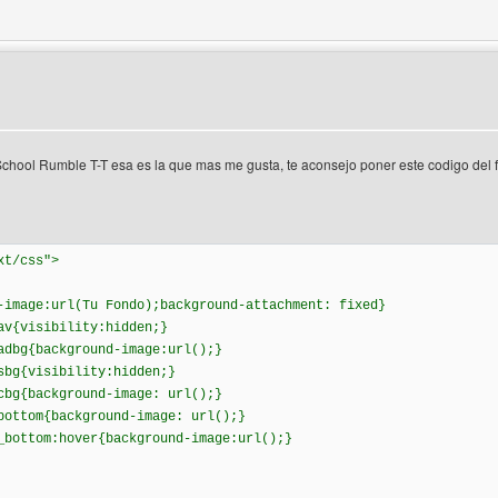
 del autor: top-anime
chool Rumble T-T esa es la que mas me gusta, te aconsejo poner este codigo del 
xt/css">
-image:url(Tu Fondo);background-attachment: fixed}
av{visibility:hidden;}
adbg{background-image:url();}
sbg{visibility:hidden;}
cbg{background-image: url();}
bottom{background-image: url();}
_bottom:hover{background-image:url();}