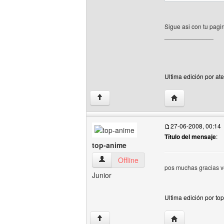
Sigue asi con tu pagin
______________
Ultima edición por at
Visitar sitio web
↑
27-06-2008, 00:14
Título del mensaje
:
top-anime
top-anime Ver perfil del usuario
Offline
pos muchas gracias ve
Junior
Ultima edición por to
Visitar sitio web
↑