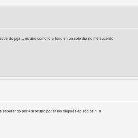
 acuerdo jaja ... es que como lo vi todo en un solo dia no me aucerdo
 del autor: m4st3r-desing
 esperando por k si ocupo poner los mejores episodios n_n