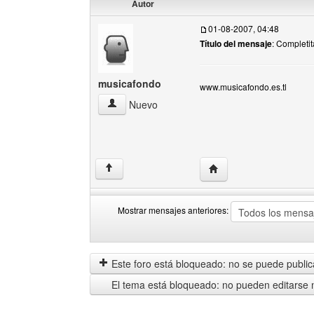
Autor
01-08-2007, 04:48
Título del mensaje
: Completi
musicafondo
www.musicafondo.es.tl
musicafondo Ver perfil del usuario
Nuevo
Visitar sitio web del au
↑
Mostrar mensajes anteriores:
Mostrar
Order
mensajes
by
anteriores
Este foro está bloqueado: no se puede publica
El tema está bloqueado: no pueden editarse 