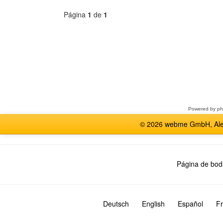
Página
1
de
1
Seleccione
un
foro
Powered by
p
© 2026 webme GmbH, Alem
Página de bod
Deutsch
English
Español
Fr