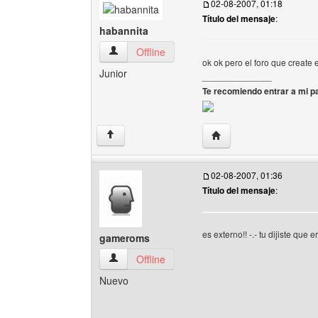
02-08-2007, 01:18
Título del mensaje
:
habannita
habannita Ver perfil del usuario
Offline
ok ok pero el foro que create
Junior
______________
Te recomiendo entrar a mi pa
Visitar sitio web del aut
↑
02-08-2007, 01:36
Título del mensaje
:
es externo!! -.- tu dijiste que 
gameroms
gameroms Ver perfil del usuario
Offline
Nuevo