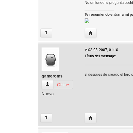
No entiendo tu pregunta podr
______________
Te recomiendo entrar a mi pa
Visitar sitio web del aut
↑
02-08-2007, 01:10
Título del mensaje
:
si despues de creado el foro
gameroms
gameroms Ver perfil del usuario
Offline
Nuevo
Visitar sitio web del a
↑