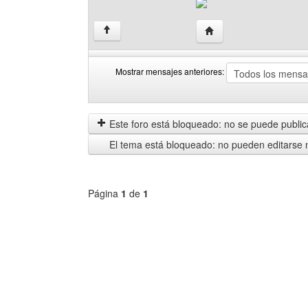
Visitar sitio web del aut
↑
Mostrar mensajes anteriores:
Mostrar
Order
mensajes
by
anteriores
Este foro está bloqueado: no se puede publica
El tema está bloqueado: no pueden editarse 
Página
1
de
1
Seleccione
un
foro