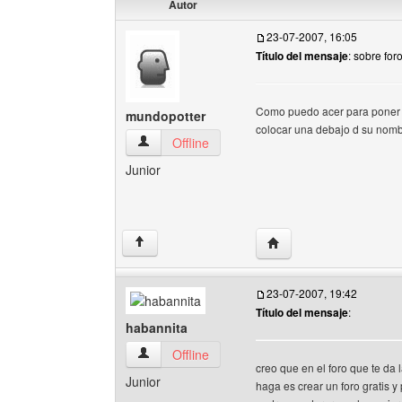
Autor
23-07-2007, 16:05
Título del mensaje
: sobre for
Como puedo acer para poner i
mundopotter
colocar una debajo d su nomb
mundopotter Ver perfil del usuario
Offline
Junior
Visitar sitio web del au
↑
23-07-2007, 19:42
Título del mensaje
:
habannita
habannita Ver perfil del usuario
Offline
creo que en el foro que te da
Junior
haga es crear un foro gratis 