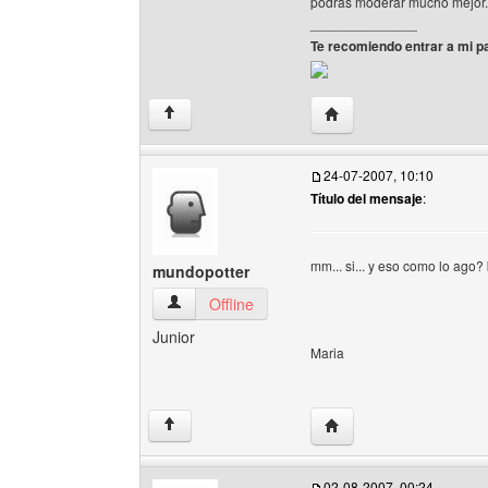
podras moderar mucho mejor.
______________
Te recomiendo entrar a mi pa
Visitar sitio web del aut
↑
24-07-2007, 10:10
Título del mensaje
:
mm... si... y eso como lo ago?
mundopotter
mundopotter Ver perfil del usuario
Offline
Junior
Maria
Visitar sitio web del au
↑
02-08-2007, 00:24