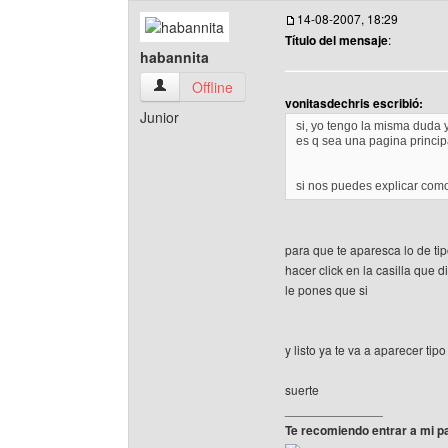
14-08-2007, 18:29
Título del mensaje
:
habannita
habannita Ver perfil del usuario
Offline
vonitasdechris escribió:
Junior
si, yo tengo la misma duda 
es q sea una pagina principa
si nos puedes explicar como.
para que te aparesca lo de ti
hacer click en la casilla que
le pones que si
y listo ya te va a aparecer ti
suerte
______________
Te recomiendo entrar a mi pa