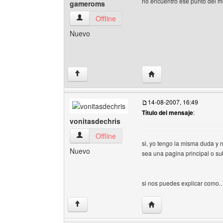
no encuentro ese punto del m
gameroms
gameroms Ver perfil del usuario
Offline
Nuevo
Visitar sitio web del a
↑
14-08-2007, 16:49
Título del mensaje
:
vonitasdechris
vonitasdechris Ver perfil del usuario
Offline
si, yo tengo la misma duda y 
Nuevo
sea una pagina principal o sub
si nos puedes explicar como.. 
Visitar sitio web del aut
↑