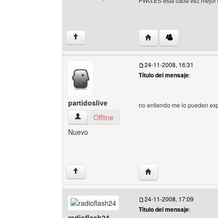
PWG.ES esta cada vez mejor
Visitar sitio web del au
↑
24-11-2008, 16:31
Título del mensaje
:
partidoslive
no entiendo me lo pueden exp
partidoslive Ver perfil del usuario
Offline
Nuevo
Visitar sitio web del auto
↑
24-11-2008, 17:09
Título del mensaje
:
radioflash24