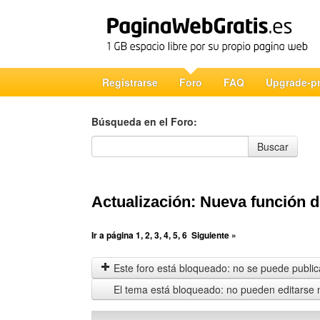
Registrarse
Foro
FAQ
Upgrade-p
Búsqueda en el Foro:
Búsqueda en el Foro
Buscar
Actualización: Nueva función 
Ir a página
1
,
2
,
3
,
4
,
5
,
6
Siguiente »
Este foro está bloqueado: no se puede publica
El tema está bloqueado: no pueden editarse 