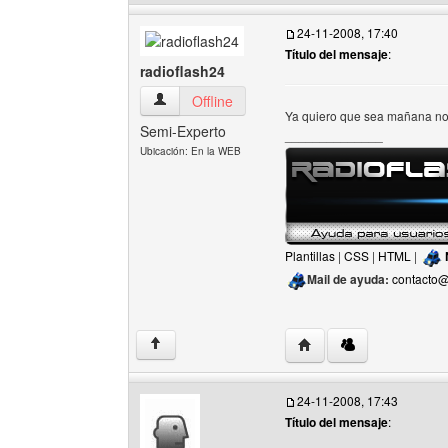
24-11-2008, 17:40
Título del mensaje
:
radioflash24
radioflash24 Ver perfil del usuario
Offline
Ya quiero que sea mañana no
Semi-Experto
______________
Ubicación: En la WEB
Plantillas
|
CSS
|
HTML
|
Mail de ayuda:
contacto@
Visitar sitio web del aut
↑
24-11-2008, 17:43
Título del mensaje
: