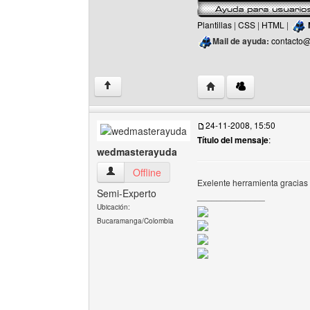
Plantillas
|
CSS
|
HTML
|
Mail de ayuda:
contacto@
Visitar sitio web del aut
↑
24-11-2008, 15:50
Título del mensaje
:
wedmasterayuda
wedmasterayuda Ver perfil del usuario
Offline
Exelente herramienta gracias
Semi-Experto
______________
Ubicación:
Bucaramanga/Colombia