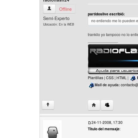
radioflash24 Ver perfil del usuario
Offline
partidoslive escribió:
Semi-Experto
no entiendo me lo pueden e
Ubicación: En la WEB
trankilo yo tampoco no lo e
______________
Plantillas
|
CSS
|
HTML
|
Mail de ayuda:
contacto@
Visitar sitio web del aut
↑
24-11-2008, 17:30
Título del mensaje
: