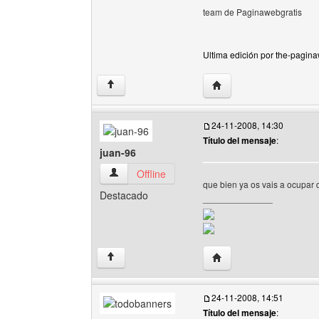
team de Paginawebgratis
Ultima edición por the-pagina
Visitar sitio web del au
↑
24-11-2008, 14:30
Título del mensaje
:
juan-96
juan-96 Ver perfil del usuario
Offline
que bien ya os vais a ocupar de
Destacado
______________
Visitar sitio web del aut
↑
24-11-2008, 14:51
Título del mensaje
: