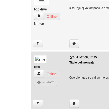
sissi jejejej yo tampoco lo e
top-five
top-five Ver perfil del usuario
Offline
Nuevo
Visitar sitio web del auto
↑
24-11-2008, 17:35
Título del mensaje
:
rme
rme Ver perfil del usuario
Offline
Que bien que se vallan mejo
since-2007
Visitar sitio web del aut
↑