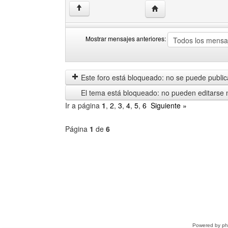
Visitar sitio web del aut
↑
Mostrar mensajes anteriores:
Mostrar
Order
mensajes
by
anteriores
Este foro está bloqueado: no se puede publica
El tema está bloqueado: no pueden editarse 
Ir a página
1
,
2
,
3
,
4
,
5
,
6
Siguiente »
Página
1
de
6
Seleccione
un
foro
Powered by
p