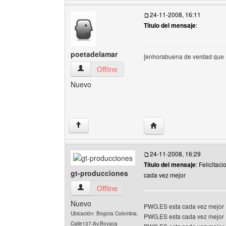
24-11-2008, 16:11
Título del mensaje
:
poetadelamar
[enhorabuena de verdad que s
poetadelamar Ver perfil del usuario
Offline
Nuevo
Visitar sitio web del au
↑
24-11-2008, 16:29
Título del mensaje
: Felicita
gt-producciones
cada vez mejor
gt-producciones Ver perfil del usuario
Offline
Nuevo
PWG.ES esta cada vez mejor
Ubicación: Bogota Colombia.
PWG.ES esta cada vez mejor
Calle137-Av.Boyaca