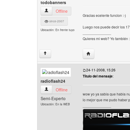
todobanners
todobanners Ver perfil del usuario
Offline
Gracias ecelente funcion :-)
since-2007
Luego nos puede decir los 17 
Ubicación: En frente tuyo
______________
Quieres mi web? Yo también 
Visitar sitio web del au
↑
24-11-2008, 15:26
Título del mensaje
:
radioflash24
radioflash24 Ver perfil del usuario
Offline
wow yo ya sabia que habia nu
Semi-Experto
lo mejor que me pudo haber
Ubicación: En la WEB
______________