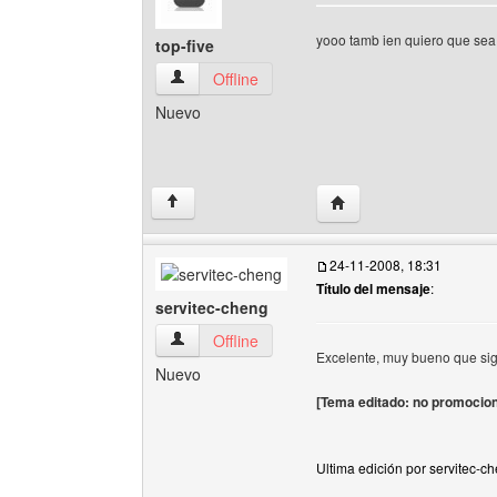
yooo tamb ien quiero que sea
top-five
top-five Ver perfil del usuario
Offline
Nuevo
Visitar sitio web del auto
↑
24-11-2008, 18:31
Título del mensaje
:
servitec-cheng
servitec-cheng Ver perfil del usuario
Offline
Excelente, muy bueno que si
Nuevo
[Tema editado: no promocione
Ultima edición por servitec-c