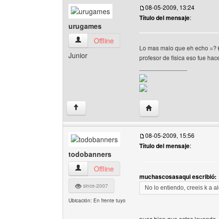
08-05-2009, 13:24
Título del mensaje
:
urugames
urugames Ver perfil del usuario
Offline
Lo mas malo que eh echo =?
Junior
profesor de fisica eso fue ha
______________
Visitar sitio web del au
↑
08-05-2009, 15:56
Título del mensaje
:
todobanners
todobanners Ver perfil del usuario
Offline
muchascosasaqui escribió:
since-2007
No lo entiendo, creeis k a al
Ubicación: En frente tuyo
pues bien que estas leyendo.