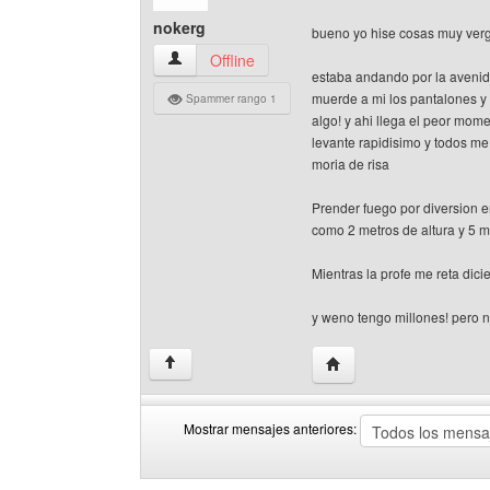
nokerg
bueno yo hise cosas muy verg
nokerg Ver perfil del usuario
Offline
estaba andando por la avenid
muerde a mi los pantalones y
Spammer rango 1
algo! y ahi llega el peor mome
levante rapidisimo y todos m
moria de risa
Prender fuego por diversion e
como 2 metros de altura y 5 m
Mientras la profe me reta dici
y weno tengo millones! pero n
Visitar sitio web del aut
↑
Mostrar mensajes anteriores:
Mostrar
Order
mensajes
by