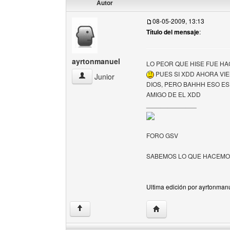
Autor
08-05-2009, 13:13
Título del mensaje
:
ayrtonmanuel
LO PEOR QUE HISE FUE H
PUES SI XDD AHORA VI
ayrtonmanuel Ver perfil del usuario
Junior
DIOS, PERO BAHHH ESO ES
AMIGO DE EL XDD
______________
FORO GSV
SABEMOS LO QUE HACEM
Ultima edición por ayrtonmanu
Visitar sitio web del au
↑