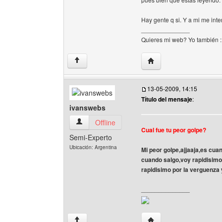
Hay gente q si. Y a mi me inte
______________
Quieres mi web? Yo también 
Visitar sitio web del au
↑
13-05-2009, 14:15
Título del mensaje
:
ivanswebs
ivanswebs Ver perfil del usuario
Offline
Cual fue tu peor golpe?
Semi-Experto
Ubicación: Argentina
Mi peor golpe,ajjaaja,es cuand
cuando salgo,voy rapidisimo 
rapidisimo por la verguenza
______________
Visitar sitio web del au
↑