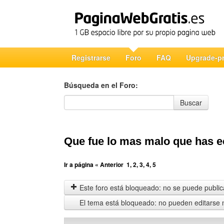
Registrarse
Foro
FAQ
Upgrade-p
Búsqueda en el Foro:
Búsqueda en el Foro
Buscar
Que fue lo mas malo que has 
Ir a página
« Anterior
1
,
2
,
3
,
4
,
5
Este foro está bloqueado: no se puede publica
El tema está bloqueado: no pueden editarse 