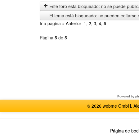
anteriores
Este foro está bloqueado: no se puede publica
El tema está bloqueado: no pueden editarse 
Ir a página
« Anterior
1
,
2
,
3
,
4
,
5
Página
5
de
5
Seleccione
un
foro
Powered by
p
© 2026 webme GmbH, Alem
Página de bod