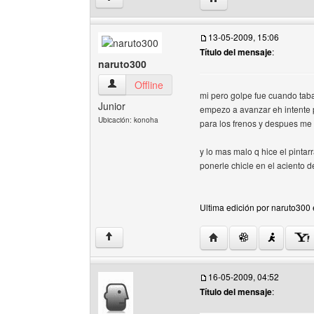
13-05-2009, 15:06
Título del mensaje
:
naruto300
naruto300 Ver perfil del usuario
Offline
mi pero golpe fue cuando taba
Junior
empezo a avanzar eh intente p
Ubicación: konoha
para los frenos y despues me
y lo mas malo q hice el pintar
ponerle chicle en el aciento d
Ultima edición por naruto300 
Visitar sitio web del au
↑
16-05-2009, 04:52
Título del mensaje
: