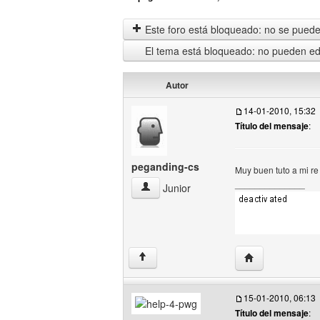
Este foro está bloqueado: no se puede 
El tema está bloqueado: no pueden edi
Autor
14-01-2010, 15:32
Título del mensaje
:
peganding-cs
Muy buen tuto a mi re
______________
peganding-cs Ver perfil del usuario
Junior
Visitar sitio web
↑
15-01-2010, 06:13
Título del mensaje
: