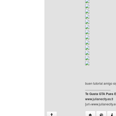
buen tutorial amigo s
______________
Te Gusta GTA Pues E
www.julianecity.es.tl
[url=www.julianecity.es
Visitar sitio web 
↑