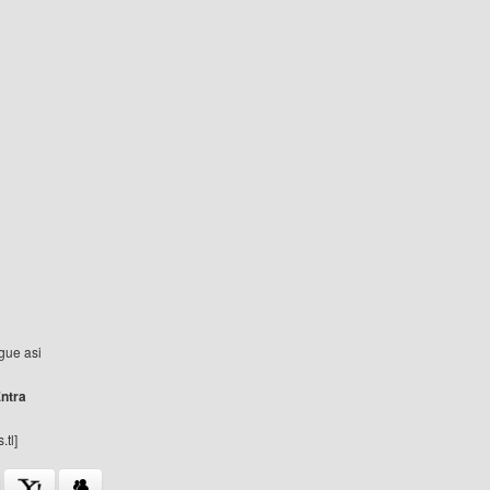
igue asi
ntra
.tl]
del autor: julianecity