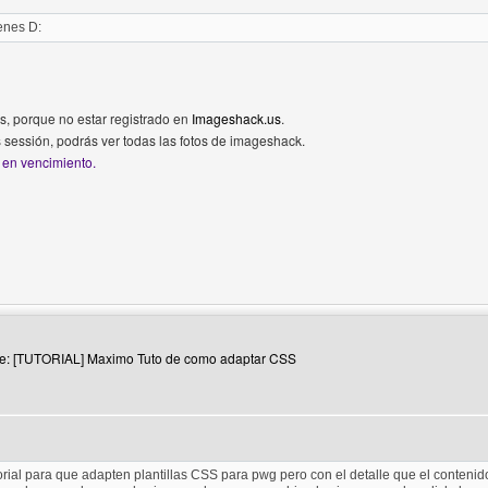
enes D:
s, porque no estar registrado en
Imageshack.us
.
ias sessión, podrás ver todas las fotos de imageshack.
 en vencimiento.
 del autor: master-nemesis
Re: [TUTORIAL] Maximo Tuto de como adaptar CSS
utorial para que adapten plantillas CSS para pwg pero con el detalle que el conteni