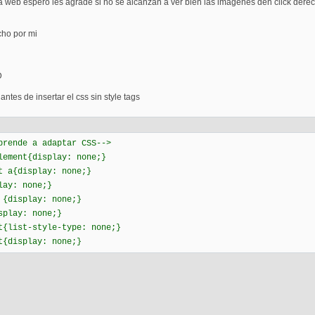
web espero les agrade si no se alcanzan a ver bien las imagenes den click derec
cho por mi
D
ntes de insertar el css sin style tags
prende a adaptar CSS-->
ment{display: none;}
nt a{display: none;}
play: none;}
n {display: none;}
isplay: none;}
t{list-style-type: none;}
t{display: none;}