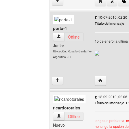
Visitar sitio web
↑
10-07-2010, 02:20
Título del mensaje
:
porta-1
porta-1 Ver perfil del usuario
Offline
15 de enero la ultima
Junior
______________
Ubicación: Rosario-Santa Fe-
Argentina =D
Visitar sitio web 
↑
12-09-2010, 02:06
Título del mensaje
: 
ricardotorales
ricardotorales Ver perfil del usuario
Offline
tengo un problema, os
Nuevo
no tengo la opción 