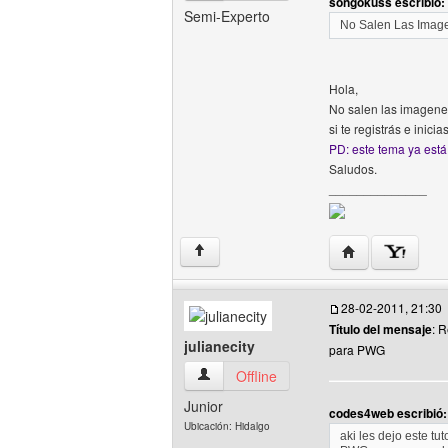
songokuss escribió:
Semi-Experto
No Salen Las Imag
Hola,
No salen las imagene
si te registrás e inic
PD: este tema ya está
Saludos.
______________
Visitar sitio web
↑
28-02-2011, 21:30
Título del mensaje
: 
julianecity
para PWG
julianecity Ver perfil del usuario
Offline
Junior
codes4web escribió:
Ubicación: Hidalgo
aki les dejo este t