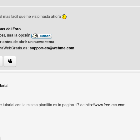
el mas facil que he visto hasta ahora
as del Foro
st, usa la opción
or antes de abrir un nuevo tema
inaWebGratis.es:
support-es@webme.com
 del autor: help-4-pwg
utorial
e tutorial con la misma plantilla es la pagina 17 de
http://www.free-css.com