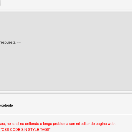
 del autor: xlosmaspro
 respuesta ¬¬
del autor: porta-1
Excelente
ea, no se si no entiendo o tengo problema con mi editor de pagina web.
de "CSS CODE SIN STYLE TAGS".