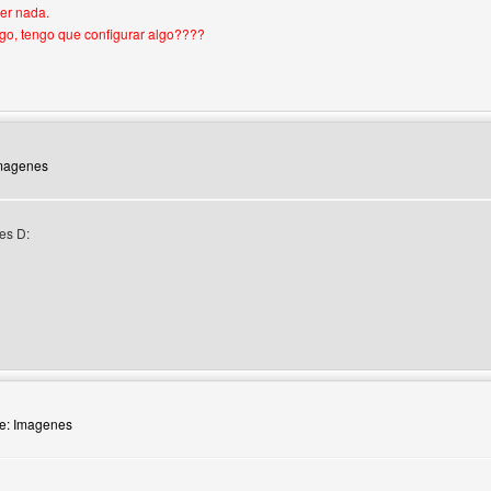
er nada.
go, tengo que configurar algo????
del autor: ricardotorales
Imagenes
es D:
 del autor: songokuss
Re: Imagenes