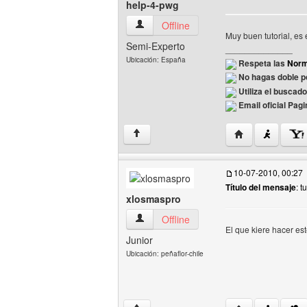
help-4-pwg
help-4-pwg Ver perfil del usuario
Offline
Muy buen tutorial, es 
Semi-Experto
______________
Ubicación: España
Respeta las
Norm
No hagas doble po
Utiliza el buscad
Email oficial Pag
Visitar sitio web
↑
10-07-2010, 00:27
Título del mensaje
: t
xlosmaspro
xlosmaspro Ver perfil del usuario
Offline
El que kiere hacer est
Junior
Ubicación: peñaflor-chile