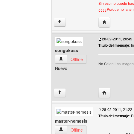
Sin eso no puedo hac
¿¿¿¿Porque no la ten
Visitar sitio web 
↑
28-02-2011, 20:45
Título del mensaje
: 
songokuss
songokuss Ver perfil del usuario
Offline
No Salen Las Imagen
Nuevo
Visitar sitio web
↑
28-02-2011, 21:22
Título del mensaje
: 
master-nemesis
master-nemesis Ver perfil del usuario
Offline