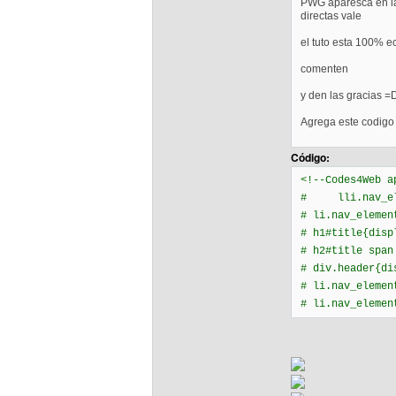
PWG aparesca en la 
directas vale
el tuto esta 100% e
comenten
y den las gracias =
Agrega este codigo a
Código:
<!--Codes4Web a
# lli.nav_ele
# li.nav_eleme
# h1#title{dis
# h2#title spa
# div.header{d
# li.nav_elemen
# li.nav_elemen