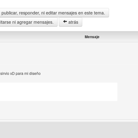
publicar, responder, ni editar mensajes en este tema.
tarse ni agregar mensajes.
atrás
Mensaje
 sirvio xD para mi diseño
 del autor: peganding-cs