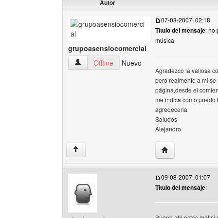
Autor
07-08-2007, 02:18
Título del mensaje
: no
música
grupoasensiocomercial
grupoasensiocomercial Ver perfil del usuario
Offline
Nuevo
Agradezco la valiosa co
pero realmente a mi se
página,desde el comienz
me indica como puedo 
agredeceria
Saludos
Alejandro
Visitar sitio web 
↑
09-08-2007, 01:07
Título del mensaje
:
Bueno ahi estas mal si 