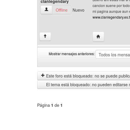
clanlegendary
cancion suene por todo 
clanlegendary Ver perfil del usuario
Offline
Nuevo
mi pagina aunque aun es
www.clanlegendary.es.t
Visitar sitio web d
↑
Mostrar mensajes anteriores:
Mostrar
Order
mensajes
by
anteriores
Este foro está bloqueado: no se puede publica
El tema está bloqueado: no pueden editarse 
Página
1
de
1