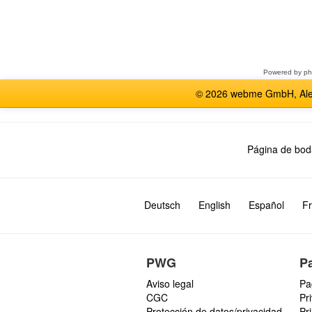
Seleccione
un
foro
Powered by
p
© 2026 webme GmbH, Alem
Página de bod
Deutsch
English
Español
Fr
PWG
P
Aviso legal
Pa
CGC
Pr
Protección de datos/privacidad
Pr