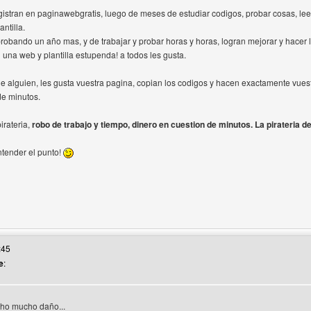
gistran en paginawebgratis, luego de meses de estudiar codigos, probar cosas, leer
ntilla.
obando un año mas, y de trabajar y probar horas y horas, logran mejorar y hacer la
una web y plantilla estupenda! a todos les gusta.
e alguien, les gusta vuestra pagina, copian los codigos y hacen exactamente vues
de minutos.
irateria,
robo de trabajo y tiempo, dinero en cuestion de minutos. La pirateria d
tender el punto!
web del autor: martinp
:45
e
:
echo mucho daño...