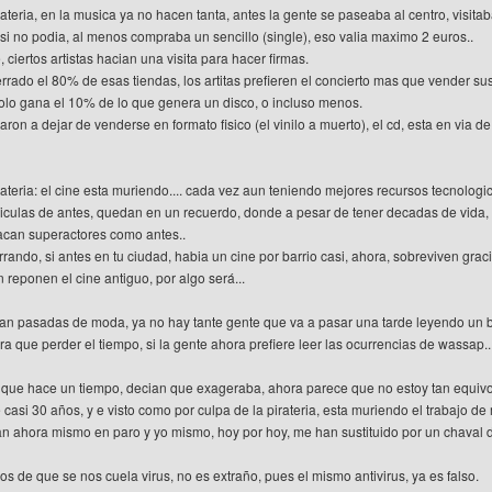
rateria, en la musica ya no hacen tanta, antes la gente se paseaba al centro, visit
 si no podia, al menos compraba un sencillo (single), eso valia maximo 2 euros..
, ciertos artistas hacian una visita para hacer firmas.
rrado el 80% de esas tiendas, los artitas prefieren el concierto mas que vender sus 
 solo gana el 10% de lo que genera un disco, o incluso menos.
ron a dejar de venderse en formato fisico (el vinilo a muerto), el cd, esta en via de e
irateria: el cine esta muriendo.... cada vez aun teniendo mejores recursos tecnolog
liculas de antes, quedan en un recuerdo, donde a pesar de tener decadas de vida, 
acan superactores como antes..
rrando, si antes en tu ciudad, habia un cine por barrio casi, ahora, sobreviven grac
reponen el cine antiguo, por algo será...
stan pasadas de moda, ya no hay tante gente que va a pasar una tarde leyendo un b
para que perder el tiempo, si la gente ahora prefiere leer las ocurrencias de wassap..
, que hace un tiempo, decian que exageraba, ahora parece que no estoy tan equiv
casi 30 años, y e visto como por culpa de la pirateria, esta muriendo el trabajo d
tan ahora mismo en paro y yo mismo, hoy por hoy, me han sustituido por un chaval d
s de que se nos cuela virus, no es extraño, pues el mismo antivirus, ya es falso.