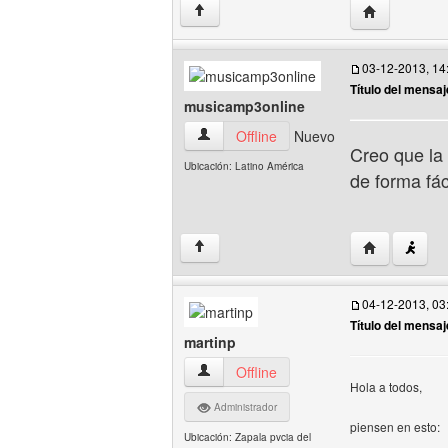
Visitar sitio
↑
03-12-2013, 14
Título del mensaj
musicamp3online
musicamp3online Ver perfil del usuario
Offline
Nuevo
Creo que la 
Ubicación: Latino América
de forma fáci
Visitar sitio
↑
04-12-2013, 03
Título del mensaj
martinp
martinp Ver perfil del usuario
Offline
Hola a todos,
Administrador
piensen en esto:
Ubicación: Zapala pvcia del