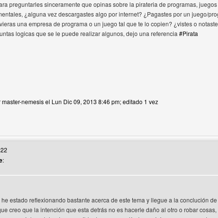
ra preguntarles sinceramente que opinas sobre la pirateria de programas, juegos 
ntales, ¿alguna vez descargastes algo por internet? ¿Pagastes por un juego/prog
uvieras una empresa de programa o un juego tal que te lo copien? ¿vistes o notast
ntas logicas que se le puede realizar algunos, dejo una referencia
#Pirata
r master-nemesis el Lun Dic 09, 2013 8:46 pm; editado 1 vez
 web del autor: master-nemesis
:22
e
:
 he estado reflexionando bastante acerca de este tema y llegue a la conclución de 
e creo que la intención que esta detrás no es hacerle daño al otro o robar cosas,