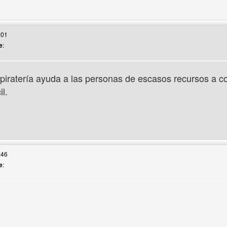
 web del autor: tupadreproducciones
:01
e
:
piratería ayuda a las personas de escasos recursos a co
l.
 web del autor: musicamp3online
:46
e
: