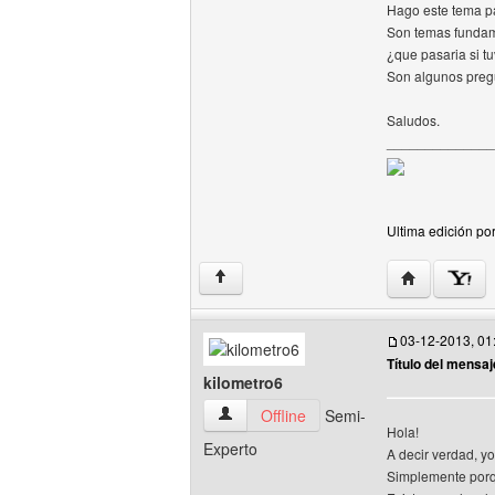
Hago este tema pa
Son temas fundame
¿que pasaria si t
Son algunos pregu
Saludos.
______________
Ultima edición po
Visitar sitio
↑
03-12-2013, 01
Título del mensaj
kilometro6
kilometro6 Ver perfil del usuario
Offline
Semi-
Hola!
Experto
A decir verdad, yo
Simplemente porqu