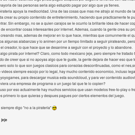
mayoria de las personas seria algo estupido pagar por algo que ya tienes.
a pirateria apoya la mediocridad. Una de las cosas que mas me atrajo al mundo de l
a crear su propio contenido de entretenimiento, haciendo que practicamente te pued
ar. Sin embargo, no se a quien carajos se le ocurrio la brillante idea de hacer co
s de encontrar cosas interesantes por internet. Ademas, cuando la gente crea su pr
r creando mas, ademas de mejorar en lo que hace, mientras que comunmente el q
ba algunas alabanzas y lo animen por un tiempo limitado a seguir pirateando, pe
e el creador, lo que hace que se desanime a seguir con el proyecto y lo abandone.
algo pirata por internet? Claro, como todo mexicano jeje, pero siempre he tratado 
do de creer que si no apoyas algo que te guste, la gente dejara de hacer eso que 
 pero solo lo que son juegos clasicos para consolas descontinuadas, como el nes,sn
de videos siempre escojo por lo legal, hay mucho contenido economico, incluso lega
a yoyogames, para descargar musica esta soundcloud, y para ver contenido audiovi
uviera una empresa de programa o un juego tal que te lo copien?
uso por eso actualmente hay muchos servicios que usan modelos free-to-play o fr
es primero lo que quieras y despues pagues por ciertos elementos del juego.
siempre digo "no a la pirateria"
 jeje