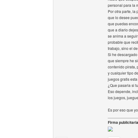
personal para la 
Por otra parte, l
que lo desee pued
que puedas encontr
que a diario deje
se anima a segui
probable que reci
trabajo, sino el d
Si he descargado 
que siempre he si
contenido pirata,
y cualquier tipo 
juegos gratis est
¿Que pasaria si t
Eso depende, incl
los juegos, juegu
Es por eso que yo 
______________
Firma publicitaria