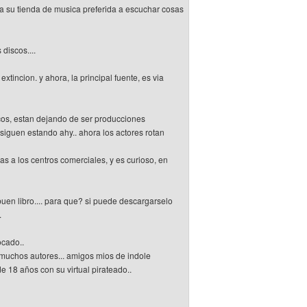
aba su tienda de musica preferida a escuchar cosas
discos....
xtincion. y ahora, la principal fuente, es via
icos, estan dejando de ser producciones
siguen estando ahy.. ahora los actores rotan
ias a los centros comerciales, y es curioso, en
uen libro.... para que? si puede descargarselo
.
ocado..
e muchos autores... amigos mios de indole
e 18 años con su virtual pirateado..