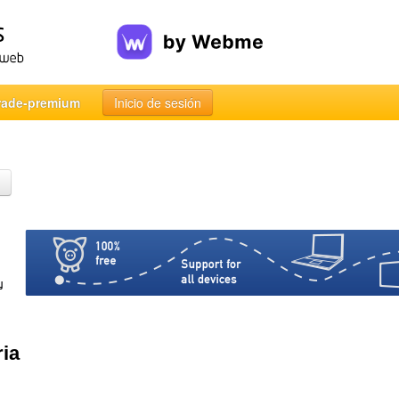
rade-premium
Inicio de sesión
ria