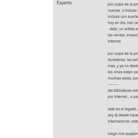
Experto
por culpa de la pi
nuevas. o incluso
incluso con suerte
hoy en dia, han ce
- dato: un artista
las ventas, empeza
internet.
por culpa de la p
duraderas, las pe
mas, y ya no dest
los cines estan ce
muchas salas, aun 
---------
las bibliotecas e
por internet... o 
este es el legado
soy dj desde hace 
internacional, es
luego nos quejamo