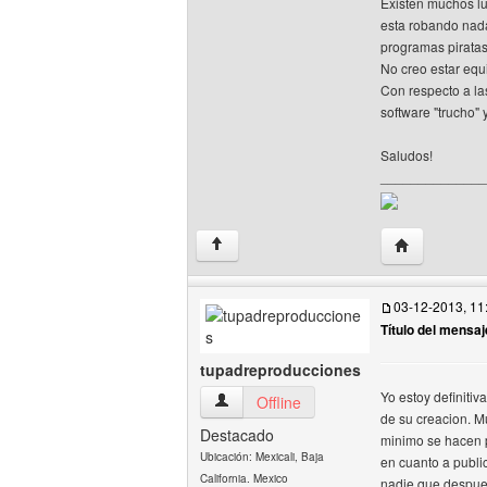
Existen muchos lu
esta robando nada
programas piratas 
No creo estar equ
Con respecto a la
software "trucho"
Saludos!
______________
Visitar sitio 
↑
03-12-2013, 11
Título del mensaj
tupadreproducciones
Yo estoy definitiv
tupadreproducciones Ver perfil del usua
Offline
de su creacion. M
Destacado
minimo se hacen p
Ubicación: Mexicali, Baja
en cuanto a publi
California. Mexico
nadie que despues