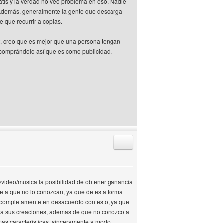
atis y la verdad no veo problema en eso. Nadie
. Además, generalmente la gente que descarga
e que recurrir a copias.
t, creo que es mejor que una persona tengan
n comprándolo así que es como publicidad.
Responder citando
re/video/musica la posibilidad de obtener ganancia
e a que no lo conozcan, ya que de esta forma
y completamente en desacuerdo con esto, ya que
zca sus creaciones, ademas de que no conozco a
mas caracteristicas, sinceramente a modo