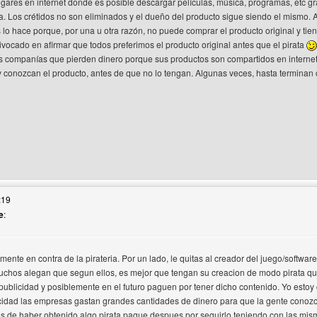
gares en internet donde es posible descargar películas, música, programas, etc gr
. Los crétidos no son eliminados y el dueño del producto sigue siendo el mismo
lo hace porque, por una u otra razón, no puede comprar el producto original y tien
ivocado en afirmar que todos preferimos el producto original antes que el pirata
s companías que pierden dinero porque sus productos son compartidos en interne
 y conozcan el producto, antes de que no lo tengan. Algunas veces, hasta termina
web del autor: kilometro6
:19
e
:
amente en contra de la pirateria. Por un lado, le quitas al creador del juego/softwa
rio
uchos alegan que segun ellos, es mejor que tengan su creacion de modo pirata qu
ublicidad y posiblemente en el futuro paguen por tener dicho contenido. Yo esto
cidad las empresas gastan grandes cantidades de dinero para que la gente cono
 de haber obtenido algo pirata pague despues por seguirlo teniendo con las mis