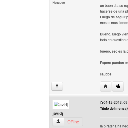
Neuquen
un buen dia se re
hacerse de una pla
Luego de seguir pr
meses mas tienen 
Bueno, luego vien
todo en cuestion 
bueno, eso es la p
Espero puedan en
saudos
Visitar sitio 
↑
04-12-2013, 09
Título del mensaj
javidj
javidj Ver perfil del usuario
Offline
la pirateria ha h