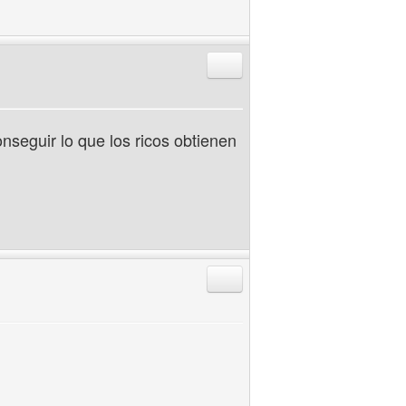
Responder citando
nseguir lo que los ricos obtienen
Responder citando