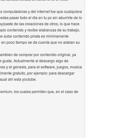
as computadoras y del internet fue que cualquiera
as pasar todo el dia en tu pc sin aburrirte de lo
py/paste de las creaciones de otros, lo que hace
opio contenido y recibe alabanzas de su trabajo,
ue sube contenido pirata es minimamente
ro en poco tiempo se da cuenta que no alaban su
tambien de comprar por contenido original, ya
te gusta. Actualmente si descargo algo de
es y el genesis, para el software, juegos, musica
lmente gratuito, por ejemplo: para descargar
sual ahi esta youtube.
eemium, los cuales permiten que, en el caso de