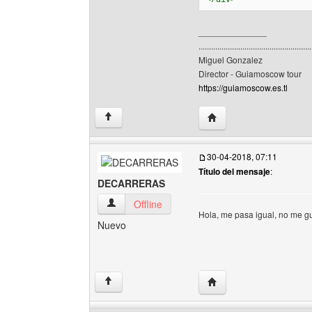
</div>
______________
......................................................
Miguel Gonzalez
Director - Guiamoscow tour
https://guiamoscow.es.tl
Visitar sitio web del au
↑
30-04-2018, 07:11
Título del mensaje
:
DECARRERAS
DECARRERAS Ver perfil del usuario
Offline
Hola, me pasa igual, no me g
Nuevo
Visitar sitio web del 
↑