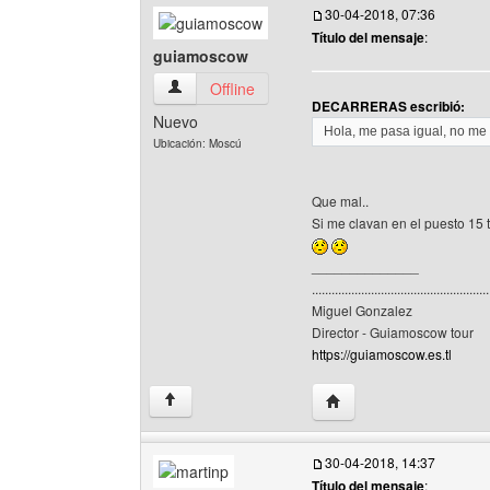
30-04-2018, 07:36
Título del mensaje
:
guiamoscow
guiamoscow Ver perfil del usuario
Offline
DECARRERAS escribió:
Nuevo
Hola, me pasa igual, no me
Ubicación: Moscú
Que mal..
Si me clavan en el puesto 15 
______________
......................................................
Miguel Gonzalez
Director - Guiamoscow tour
https://guiamoscow.es.tl
Visitar sitio web del au
↑
30-04-2018, 14:37
Título del mensaje
: