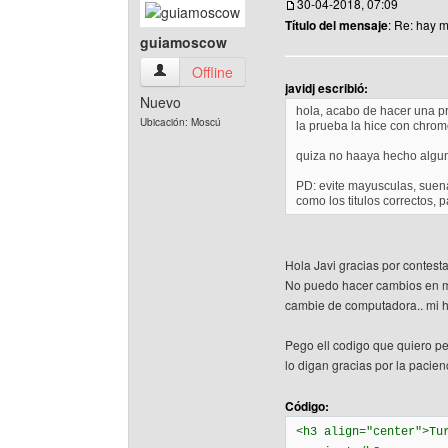
30-04-2018, 07:09
Título del mensaje
: Re: hay 
guiamoscow
guiamoscow Ver perfil del usuario
Offline
javidj escribió:
Nuevo
hola, acabo de hacer una pr
Ubicación: Moscú
la prueba la hice con chrome
quiza no haaya hecho algu
PD: evite mayusculas, suena
como los titulos correctos,
Hola Javi gracias por contestar
No puedo hacer cambios en mi
cambie de computadora.. mi 
Pego ell codigo que quiero p
lo digan gracias por la pacien
Código:
<h3 align="center">Tu