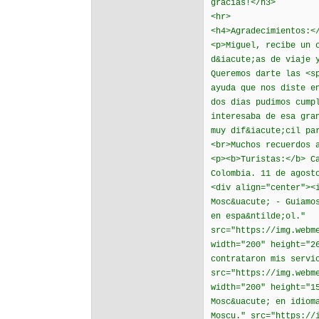
gracias!</h3>
<hr>
<h4>Agradecimientos:<
<p>Miguel, recibe un 
d&iacute;as de viaje 
Queremos darte las <s
ayuda que nos diste e
dos dias pudimos cump
interesaba de esa gra
muy dif&iacute;cil pa
<br>Muchos recuerdos 
<p><b>Turistas:</b> C
Colombia. 11 de agost
<div align="center"><
Mosc&uacute; - Guiamo
en espa&ntilde;ol."
src="https://img.webm
width="200" height="2
contrataron mis servi
src="https://img.webm
width="200" height="1
Mosc&uacute; en idiom
Moscu." src="https://