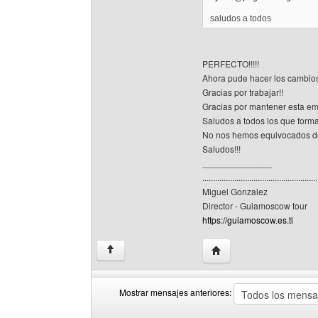
saludos a todos
PERFECTO!!!!!
Ahora pude hacer los cambios
Gracias por trabajar!!
Gracias por mantener esta em
Saludos a todos los que form
No nos hemos equivocados de
Saludos!!!
______________
......................................................
Miguel Gonzalez
Director - Guiamoscow tour
https://guiamoscow.es.tl
Visitar sitio web del au
↑
Mostrar mensajes anteriores:
Mostrar
Order