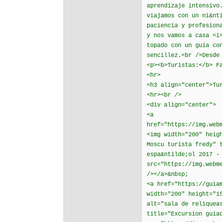
aprendizaje intensivo
viajamos con un ni&nt
paciencia y profesion
y nos vamos a casa <i
topado con un guia co
sencillez.<br />Desde
<p><b>Turistas:</b> F
<hr>
<h3 align="center">Tu
<hr><br />
<div align="center">
<a
href="https://img.web
<img width="200" heig
Moscu turista fredy" 
espa&ntilde;ol 2017 -
src="https://img.webm
/></a>&nbsp;
<a href="https://guia
width="200" height="1
alt="sala de reliquea
title="Excursion guia