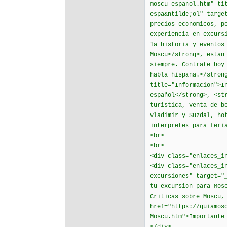
moscu-espanol.htm" ti
espa&ntilde;ol" targe
precios economicos, p
experiencia en excurs
la historia y eventos
Moscu</strong>, estan
siempre. Contrate hoy
habla hispana.</stron
title="Informacion">I
español</strong>, <st
turistica, venta de b
Vladimir y Suzdal, ho
interpretes para feri
<br>
<br>
<div class="enlaces_i
<div class="enlaces_i
excursiones" target="
tu excursion para Mo
Criticas sobre Moscu,
href="https://guiamos
Moscu.htm">Importante