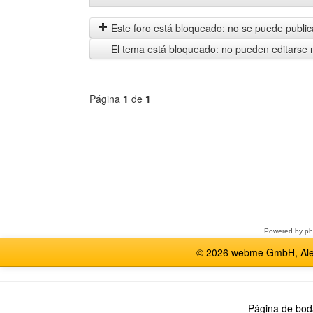
mensajes
by
anteriores
Este foro está bloqueado: no se puede publica
El tema está bloqueado: no pueden editarse 
Página
1
de
1
Seleccione
un
foro
Powered by
p
© 2026 webme GmbH, Alem
Página de bod