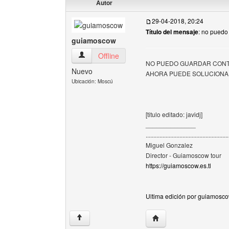
Autor
29-04-2018, 20:24
Título del mensaje
: no puedo
guiamoscow
guiamoscow Ver perfil del usuario
Offline
NO PUEDO GUARDAR CONTE
Nuevo
AHORA PUEDE SOLUCIONARLO
Ubicación: Moscú
[titulo editado: javidj]
______________
......................................................
Miguel Gonzalez
Director - Guiamoscow tour
https://guiamoscow.es.tl
Ultima edición por guiamosco
Visitar sitio web del au
↑