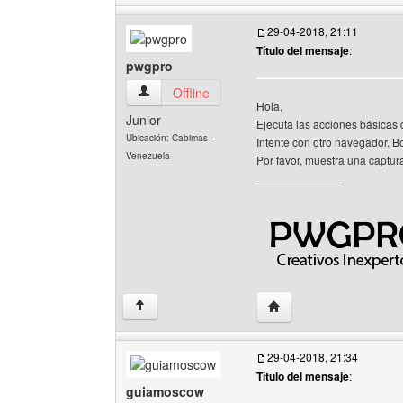
29-04-2018, 21:11
Título del mensaje
:
pwgpro
pwgpro Ver perfil del usuario
Offline
Hola,
Junior
Ejecuta las acciones básicas 
Ubicación: Cabimas -
Intente con otro navegador. Bor
Venezuela
Por favor, muestra una captura
______________
Visitar sitio web del au
↑
29-04-2018, 21:34
Título del mensaje
:
guiamoscow