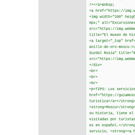
/></a>&nbsp;
<a href="https://img.
<img width="200" heig
0px;" alt="Excursione
src="https://img.webm
title="El museo de hi
<a target="_top" href
anillo-de-oro-moscu-r
Suzdal Rusia" title="
src="https://img.webm
</div>
<br>
<br>
<br>
<p>TIPS: Los servicio
href="https://guiamos
turistica</a></strong
<strong>Moscu</strong
su historia, tiene el
visitadas por turista
es en español.</stron
servicio, <strong><a 