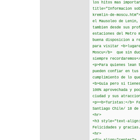
los hitos mas importa
title="Informacion so
kremlin-de-moscu.htm"
el Mausoleo de Lenin,
tambien desde sus pro
estaciones del Metro 
buena disposicion a r
para visitar <b>lugar
Moscu</b> que sin dud
siempre recordaremos<
<p>Para quienes lean 
pueden confiar en tus
cumplimiento de lo qu
<b>Guia pero si tiene
100% aprovechada y po
ciudad y sus atraccio
<p><b>Turistas:</b> F
Santiago Chile/ 18 de
<hr>
<h3 style="text-align
Felicidades y gracias
<hr>