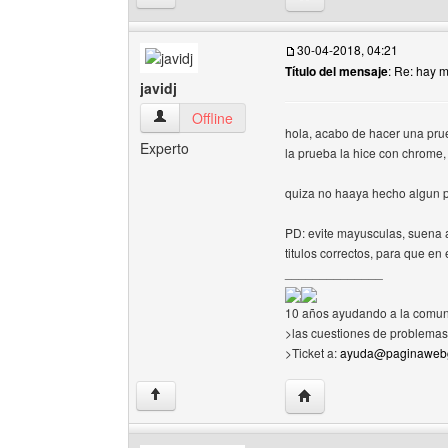
30-04-2018, 04:21
Título del mensaje
: Re: hay 
javidj
javidj Ver perfil del usuario
Offline
hola, acabo de hacer una prue
Experto
la prueba la hice con chrome, 
quiza no haaya hecho algun 
PD: evite mayusculas, suena a
titulos correctos, para que en
______________
10 años ayudando a la comun
>las cuestiones de problemas 
>Ticket a:
ayuda@paginawebg
Visitar sitio web del auto
↑