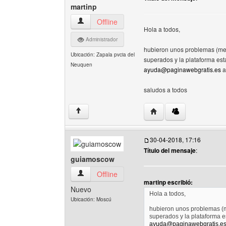
martinp
martinp Ver perfil del usuario
Offline
Hola a todos,
Administrador
hubieron unos problemas (me 
Ubicación: Zapala pvcia del
superados y la plataforma est
Neuquen
ayuda@paginawebgratis.es
a
saludos a todos
Visitar sitio web del aut
↑
30-04-2018, 17:16
Título del mensaje
:
guiamoscow
guiamoscow Ver perfil del usuario
Offline
martinp escribió:
Nuevo
Hola a todos,
Ubicación: Moscú
hubieron unos problemas (m
superados y la plataforma e
ayuda@paginawebgratis.e