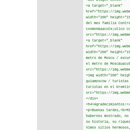
<div align="center">
<a target="_blank"
href="https://img.web
width="200" height="1
del mes familia Contr
cosmon&aacute;utico c
src="https://img.webm
<a target="_blank"
href="https://img.web
width="200" height="1
metro de Moscu / excu
el metro de Mosc&uacu
src="https://img.webm
<img width="200" heig
guiamoscow / turistas
turistas en el Kremli
src="https://img.webm
</div>
<h4>Agradecimientos:<
<p>Buenas tardes,<b>M
habernos mostrado, no
su historia, su rique
Vimos sitios hermosos