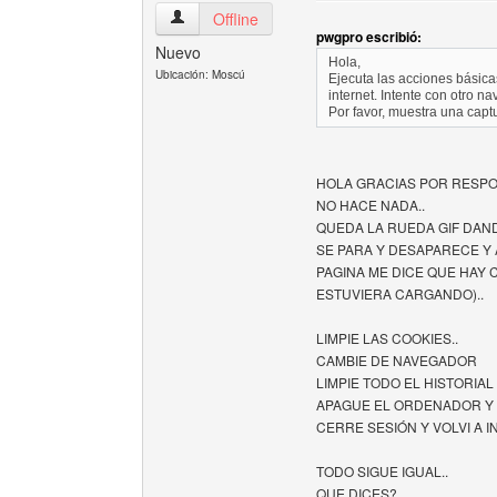
guiamoscow Ver perfil del usuario
Offline
pwgpro escribió:
Nuevo
Hola,
Ubicación: Moscú
Ejecuta las acciones básic
internet. Intente con otro na
Por favor, muestra una captu
HOLA GRACIAS POR RESPO
NO HACE NADA..
QUEDA LA RUEDA GIF DAN
SE PARA Y DESAPARECE Y 
PAGINA ME DICE QUE HAY 
ESTUVIERA CARGANDO)..
LIMPIE LAS COOKIES..
CAMBIE DE NAVEGADOR
LIMPIE TODO EL HISTORIAL
APAGUE EL ORDENADOR Y 
CERRE SESIÓN Y VOLVI A I
TODO SIGUE IGUAL..
QUE DICES?