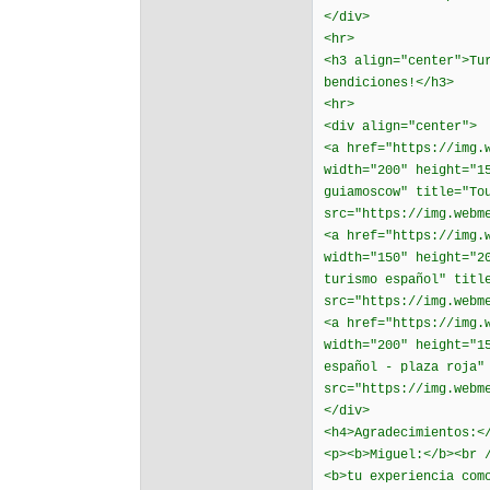
</div>
<hr>
<h3 align="center">Tu
bendiciones!</h3>
<hr>
<div align="center">
<a href="https://img.
width="200" height="1
guiamoscow" title="To
src="https://img.webm
<a href="https://img.
width="150" height="2
turismo español" titl
src="https://img.webm
<a href="https://img.
width="200" height="1
español - plaza roja"
src="https://img.webm
</div>
<h4>Agradecimientos:<
<p><b>Miguel:</b><br 
<b>tu experiencia com