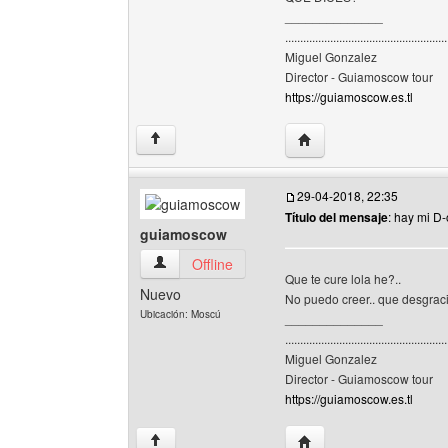
______________
......................................................
Miguel Gonzalez
Director - Guiamoscow tour
https://guiamoscow.es.tl
Visitar sitio web del au
↑
29-04-2018, 22:35
Título del mensaje
: hay mi D
guiamoscow
guiamoscow Ver perfil del usuario
Offline
Que te cure lola he?..
Nuevo
No puedo creer.. que desgraci
Ubicación: Moscú
______________
......................................................
Miguel Gonzalez
Director - Guiamoscow tour
https://guiamoscow.es.tl
Visitar sitio web del au
↑