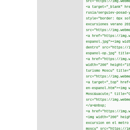
src="https://img.webm
<a target="_blank" hr
rusia/serguiev-posad-
style="border: 0px so
excursiones verano 20
src="https://img.webm
<a href="https://img.
espanol.jpg"><img wid
dentro" src="https://
espanol-op.jpg" title
<a href="https://img.
width="200" height="1
turismo Moscu" title=
src="https://img.webm
<a target="_top" href
en-espanol.htm"><img 
Mosc&uacute;" title="
src="https://img.webm
</a>&nbsp;
<a href="https://img.
<img width="200" heig
excursion en el metro
moscu" src="https://i