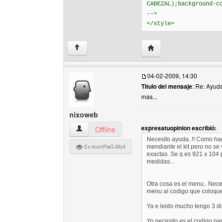
CABEZAL);background-c
-->
</style>
Visitar sitio web del auto
↑
04-02-2009, 14:30
Título del mensaje
: Re: Ayud
mas...
nixoweb
expresatuopinion escribió:
nixoweb Ver perfil del usuario
Offline
Necesito ayuda..!! Como ha
Ex-teamPwG-Mod
mendiante el kit pero no se
exactas. Se q es 921 x 104
medidas...
Otra cosa es el menu.. Nece
menu al codigo que coloque
Ya e leido mucho tengo 3 d
Yo necesito es el codigo pa