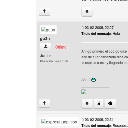
Visitar sitio web del au
↑
03-02-2009, 22:27
Título del mensaje
: Hola
gu3n
gu3n Ver perfil del usuario
Offline
Amigo primero el codigo dice 
Junior
alto de tu encabezado dios co
Ubicación: Venezuela
te explico a estoy llegando es
Salu2
______________
Visitar sitio web del aut
↑
03-02-2009, 22:31
Título del mensaje
: Respuest