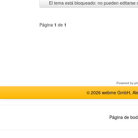
El tema está bloqueado: no pueden editarse 
Página
1
de
1
Seleccione
un
foro
Powered by
p
© 2026 webme GmbH, Alem
Página de bod