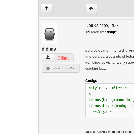
Visitar sitio web del au
↑
05-02-2009, 15:44
Título del mensaje
:
didita9
para colocar un menu diferen
uno sera para cuando el boton
didita9 Ver perfil del usuario
Offline
den click tus visitantes, y su
cualkier box:
Ex-teamPwG-Mod
Código:
<style type="text/css
<!--
td.nav{background-ima
td.nav:hover{backgrou
--></style>
NOTA: SI NO QUIERES QU