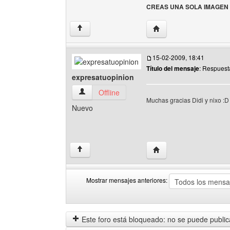
CREAS UNA SOLA IMAGEN 
Visitar sitio web del auto
↑
15-02-2009, 18:41
Título del mensaje
: Respuest
expresatuopinion
expresatuopinion Ver perfil del usuario
Offline
Muchas gracias Didi y nixo :D
Nuevo
Visitar sitio web del au
↑
Mostrar mensajes anteriores:
Mostrar
Order
mensajes
by
anteriores
Este foro está bloqueado: no se puede publica