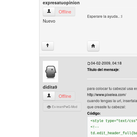
expresatuopinion
expresatuopinion Ver perfil del usuario
Offline
Esperare la ayuda.. :l
Nuevo
Visitar sitio web del au
↑
04-02-2009, 04:18
Título del mensaje
:
didita9
para colocar tu cabezal usa es
http://www.pixelea.com/
didita9 Ver perfil del usuario
Offline
cuando tengas la url, insertal
que creaste tu cabezal:
Ex-teamPwG-Mod
Código:
<style type="text/css
<!--
td.edit_header_full{b