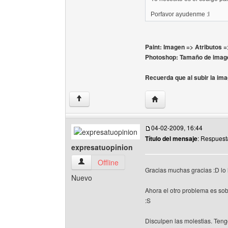
Porfavor ayudenme :l
Paint: Imagen => Atributos =
Photoshop: Tamaño de imagen
Recuerda que al subir la ima
Visitar sitio web del au
↑
04-02-2009, 16:44
Título del mensaje
: Respuest
expresatuopinion
expresatuopinion Ver perfil del usuario
Offline
Gracias muchas gracias :D lo
Nuevo
Ahora el otro problema es so
:S
Disculpen las molestias. Ten