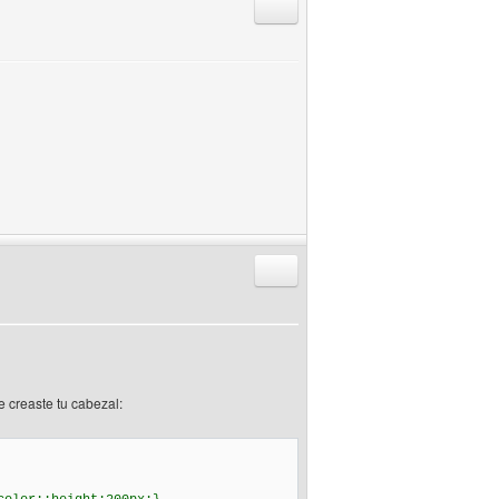
Responder citando
Responder citando
e creaste tu cabezal: