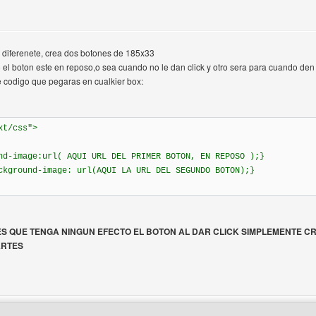
 diferenete, crea dos botones de 185x33
l boton este en reposo,o sea cuando no le dan click y otro sera para cuando den cl
 codigo que pegaras en cualkier box:
xt/css">
nd-image:url( AQUI URL DEL PRIMER BOTON, EN REPOSO );}
ckground-image: url(AQUI LA URL DEL SEGUNDO BOTON);}
RES QUE TENGA NINGUN EFECTO EL BOTON AL DAR CLICK SIMPLEMENTE C
ARTES
del autor: didita9