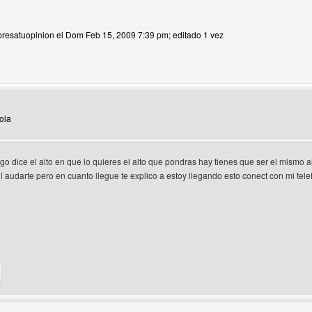
presatuopinion el Dom Feb 15, 2009 7:39 pm; editado 1 vez
 del autor: expresatuopinion
ola
go dice el alto en que lo quieres el alto que pondras hay tienes que ser el mismo
l audarte pero en cuanto llegue te explico a estoy llegando esto conect con mi tel
 del autor: gu3n