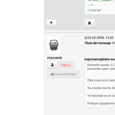
td.edit_header_
-->
</style>
Visitar sitio web 
↑
04-02-2009, 14:30
Título del mensaje
: 
nixoweb
expresatuopinion esc
nixoweb Ver perfil del usuario
Offline
Necesito ayuda..!! 
encuentro para colo
Ex-teamPwG-Mod
Otra cosa es el men
Ya e leido mucho te
Yo necesito es el c
Porfavor ayudenme 