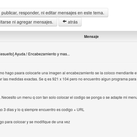
publicar, responder, ni editar mensajes en este tema.
tarse ni agregar mensajes.
atrás
Mensaje
[Resuelto] Ayuda.! Encabezamiento y mas...
mo hago paara colocarle una imagen al encabezamiento se la coloco mendiante el 
ar las medidas exactas. Se q es 921 x 104 pero no encuentro algun programa para
. Necesito un menu q con tan solo colocar el codigo se ponga o se adapte mi menu
o 3 dias y lo q siempre encuentro es codigo + URL
igo para colcoar y se modifique de una vez