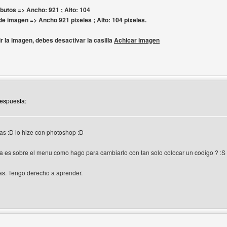
ibutos => Ancho: 921 ; Alto: 104
 imagen => Ancho 921 pixeles ; Alto: 104 pixeles.
r la imagen, debes desactivar la casilla
Achicar imagen
 del autor: nixoweb
Respuesta:
as :D lo hize con photoshop :D
a es sobre el menu como hago para cambiarlo con tan solo colocar un codigo ? :S
as. Tengo derecho a aprender.
 del autor: expresatuopinion