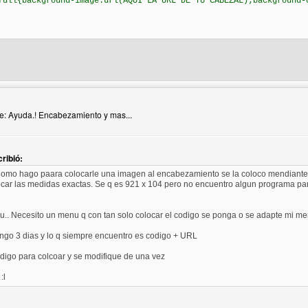
full{background-image:url(AQUI LA URL DE TU CABEZAL);background-
del autor: didita9
Re: Ayuda.! Encabezamiento y mas...
ribió:
Como hago paara colocarle una imagen al encabezamiento se la coloco mendiante e
car las medidas exactas. Se q es 921 x 104 pero no encuentro algun programa pa
u.. Necesito un menu q con tan solo colocar el codigo se ponga o se adapte mi me
ngo 3 dias y lo q siempre encuentro es codigo + URL
odigo para colcoar y se modifique de una vez
:l