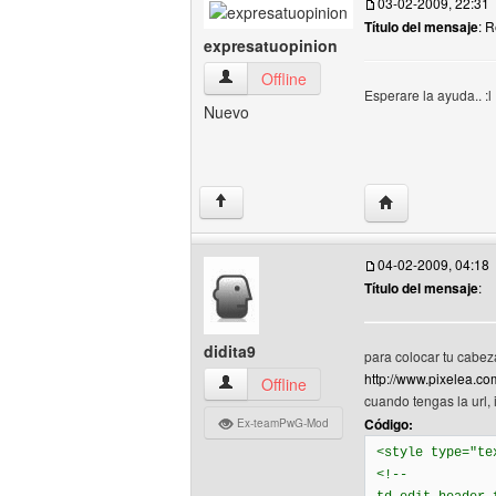
03-02-2009, 22:31
Título del mensaje
: 
expresatuopinion
expresatuopinion Ver perfil del usuario
Offline
Esperare la ayuda.. :l
Nuevo
Visitar sitio web
↑
04-02-2009, 04:18
Título del mensaje
:
didita9
para colocar tu cabeza
http://www.pixelea.co
didita9 Ver perfil del usuario
Offline
cuando tengas la url, 
Código:
Ex-teamPwG-Mod
<style type="te
<!--