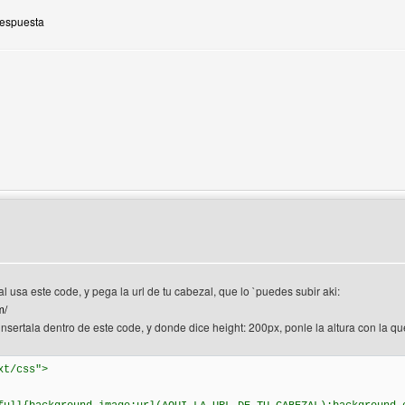
Respuesta
 del autor: expresatuopinion
l usa este code, y pega la url de tu cabezal, que lo `puedes subir aki:
m/
insertala dentro de este code, y donde dice height: 200px, ponle la altura con la qu
xt/css">