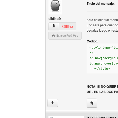
Título del mensaje
:
didita9
para colocar un menu
uno sera para cuando e
didita9 Ver perfil del usuario
Offline
pegalas luego en este
Ex-teamPwG-Mod
Código:
<style type="te
<!--
td.nav{backgrou
td.nav:hover{ba
--></style>
NOTA: SI NO QUIE
URL EN LAS DOS P
Visitar sitio web 
↑
15-02-2009, 18:41