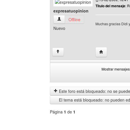
Título del mensaje
: 
expresatuopinion
expresatuopinion Ver perfil del usuario
Offline
Muchas gracias Didi y
Nuevo
Visitar sitio web
↑
Mostrar mensajes 
Mostrar
Order
mensajes
by
anteriores
Este foro está bloqueado: no se puede 
El tema está bloqueado: no pueden edi
Página
1
de
1