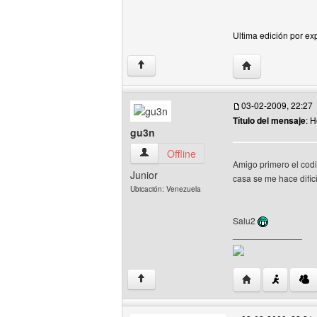
Ultima edición por ex
Visitar sitio web
↑
03-02-2009, 22:27
Título del mensaje
: H
gu3n
gu3n Ver perfil del usuario
Offline
Amigo primero el codi
Junior
casa se me hace difici
Ubicación: Venezuela
Salu2
______________
Visitar sitio web
↑