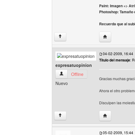
Paint: Imagen => Atr
Photoshop: Tamaño de
Recuerda que al subi
Visitar sitio web
↑
04-02-2009, 16:44
Título del mensaje
: 
expresatuopinion
expresatuopinion Ver perfil del usuario
Offline
Gracias muchas graci
Nuevo
Ahora el otro problem
Disculpen las molesti
Visitar sitio web
↑
05-02-2009, 15:44