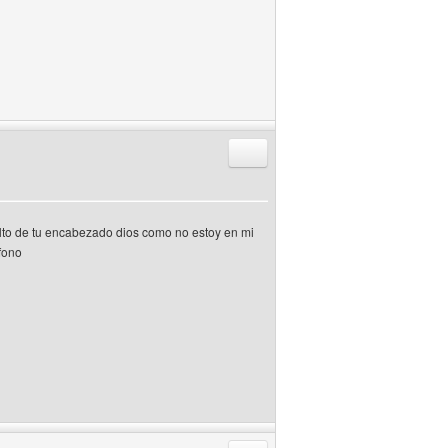
Responder citando
 alto de tu encabezado dios como no estoy en mi
efono