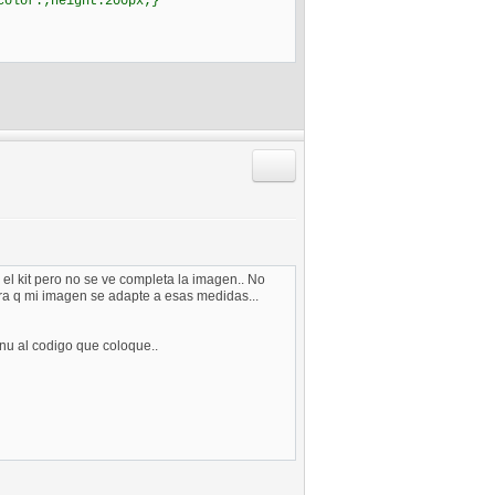
color:;height:200px;}
Responder citando
l kit pero no se ve completa la imagen.. No
ra q mi imagen se adapte a esas medidas...
nu al codigo que coloque..