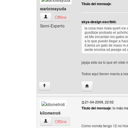
Título del mensaje
:
warioteayuda
warioteayuda Ver perfil del usuario
Offline
skys-design escribió:
Semi-Experto
la cosa mas mala queh ice
gusdta)e probado el achoho
xd.Me encantan los gatos xd
a lo que puedo llegar a hace
6,tenia un gato de maso m 
sente encima xd jeeejje xd 
jajaja esto es lo que eh visto
Todos aqui tienen mania a los
Visitar sitio web del au
↑
21-04-2009, 22:02
Título del mensaje
: lo más m
kilometro6
kilometro6 Ver perfil del usuario
Offline
Como nomás tengo 12 no hice