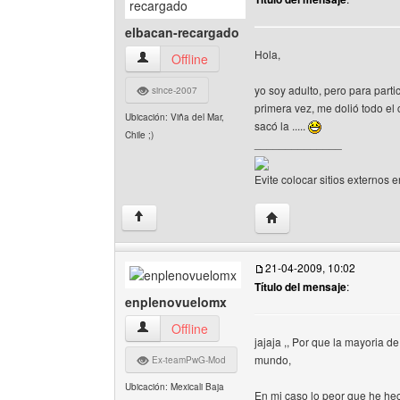
elbacan-recargado
Hola,
elbacan-recargado Ver perfil del usuario
Offline
yo soy adulto, pero para part
since-2007
primera vez, me dolió todo el 
Ubicación: Viña del Mar,
sacó la .....
Chile ;)
______________
Evite colocar sitios externos e
Visitar sitio web del au
↑
21-04-2009, 10:02
Título del mensaje
:
enplenovuelomx
enplenovuelomx Ver perfil del usuario
Offline
jajaja ,, Por que la mayoria d
mundo,
Ex-teamPwG-Mod
Ubicación: Mexicali Baja
En mi caso lo peor que he hec