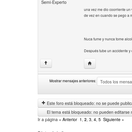
Semi-Experto
una vez me dio coorriente un 
de vez en cuando se pego a 
Nuca fume y nunca tome alcol
Después tube un accidente y 
Visitar sitio web del aut
↑
Mostrar mensajes anteriores:
Mostrar
Order
mensajes
by
anteriores
Este foro está bloqueado: no se puede publica
El tema está bloqueado: no pueden editarse 
Ir a página
« Anterior
1
,
2
,
3
,
4
,
5
Siguiente »