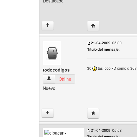
Destacado
Visitar sitio web del a
↑
21-04-2009, 05:30
Título del mensaje
:
30
tas loco xD como q 30?
todocodigos
todocodigos Ver perfil del usuario
Offline
Nuevo
Visitar sitio web del au
↑
21-04-2009, 05:53
Título del mensaje
: