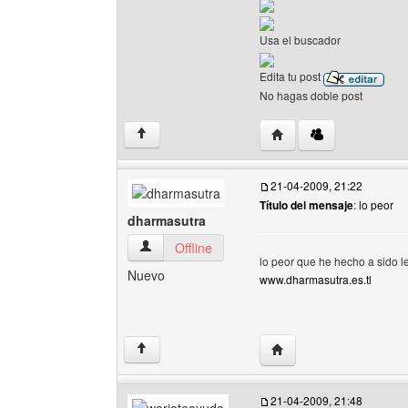
Usa el buscador
Edita tu post
No hagas doble post
Visitar sitio web del au
↑
21-04-2009, 21:22
Título del mensaje
: lo peor
dharmasutra
dharmasutra Ver perfil del usuario
Offline
lo peor que he hecho a sido l
Nuevo
www.dharmasutra.es.tl
Visitar sitio web del au
↑
21-04-2009, 21:48