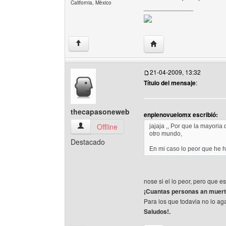
California, Mèxico
______________
Visitar sitio web del au
↑
21-04-2009, 13:32
Título del mensaje
:
thecapasoneweb
enplenovuelomx escribió:
thecapasoneweb Ver perfil del usuario
Offline
jajaja ,, Por que la mayori
otro mundo,
Destacado
En mi caso lo peor que he h
nose si el lo peor, pero que es
¡Cuantas personas an muerto
Para los que todavia no lo ag
Saludos!.