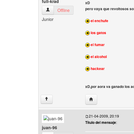
full-krad
xD
pero vaya que revoltosos so
full-krad Ver perfil del usuario
Offline
Junior
el enchufe
los gatos
el fumar
el alcohol
hackear
xD,por aora va ganado los ac
Visitar sitio web del auto
↑
21-04-2009, 20:19
Título del mensaje
:
juan-96