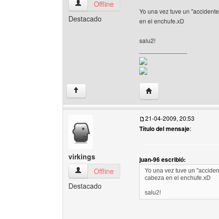
juan-96 Ver perfil del usuario
Offline
Yo una vez tuve un "accidente"
Destacado
en el enchufe.xD
salu2!
______________
Visitar sitio web del aut
↑
21-04-2009, 20:53
Título del mensaje
:
virkings
juan-96 escribió:
virkings Ver perfil del usuario
Offline
Yo una vez tuve un "accident
cabeza en el enchufe.xD
Destacado
salu2!