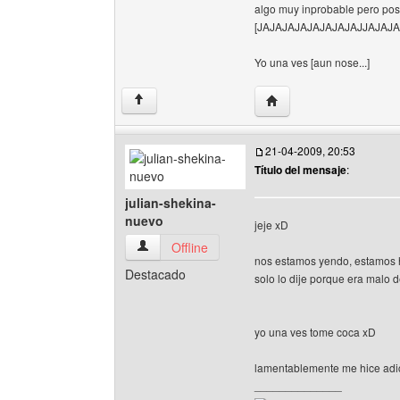
algo muy inprobable pero pos
[JAJAJAJAJAJAJAJAJJAJAJA
Yo una ves [aun nose...]
Visitar sitio web del auto
↑
21-04-2009, 20:53
Título del mensaje
:
julian-shekina-
nuevo
jeje xD
julian-shekina-nuevo Ver perfil del usuario
Offline
nos estamos yendo, estamos 
Destacado
solo lo dije porque era malo d
yo una ves tome coca xD
lamentablemente me hice adic
______________