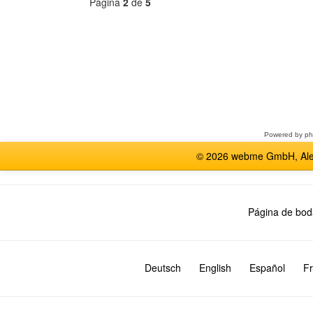
Página
2
de
5
Seleccione
un
foro
Powered by
p
© 2026 webme GmbH, Alem
Página de bod
Deutsch
English
Español
Fr