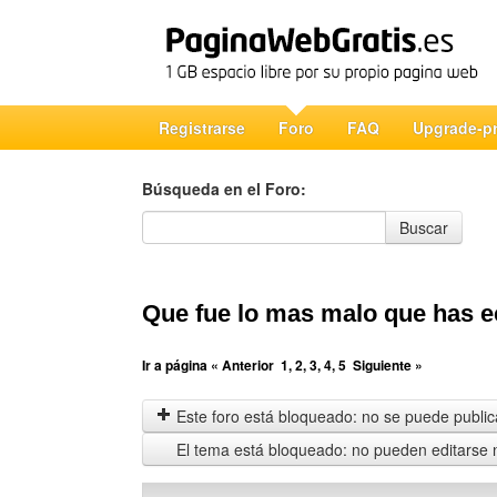
Registrarse
Foro
FAQ
Upgrade-p
Búsqueda en el Foro:
Búsqueda en el Foro
Buscar
Que fue lo mas malo que has 
Ir a página
« Anterior
1
,
2
,
3
,
4
,
5
Siguiente »
Este foro está bloqueado: no se puede publica
El tema está bloqueado: no pueden editarse 