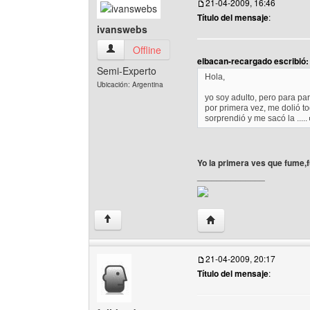
21-04-2009, 16:46
Título del mensaje
:
ivanswebs
ivanswebs Ver perfil del usuario
Offline
elbacan-recargado escribió:
Semi-Experto
Hola,
Ubicación: Argentina
yo soy adulto, pero para pa
por primera vez, me dolió to
sorprendió y me sacó la .....
Yo la primera ves que fume,fu
______________
Visitar sitio web del au
↑
21-04-2009, 20:17
Título del mensaje
: