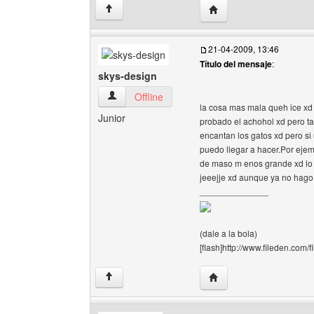
Visitar sitio web del a
↑
21-04-2009, 13:46
Título del mensaje
:
skys-design
skys-design Ver perfil del usuario
Offline
la cosa mas mala queh ice x
Junior
probado el achohol xd pero t
encantan los gatos xd pero si
puedo llegar a hacer.Por ejemp
de maso m enos grande xd lo
jeeejje xd aunque ya no hago 
______________
(dale a la bola)
[flash]http://www.fileden.com/
Visitar sitio web del aut
↑