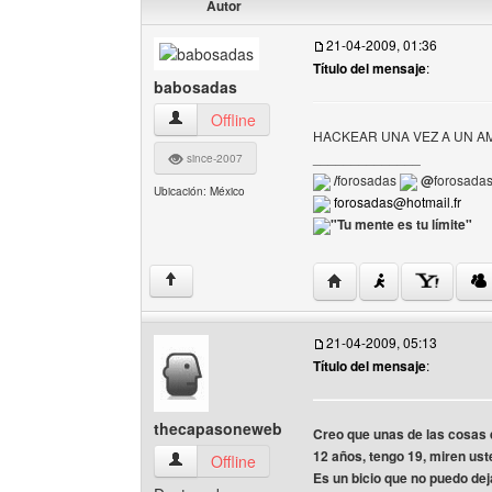
Autor
21-04-2009, 01:36
Título del mensaje
:
babosadas
babosadas Ver perfil del usuario
Offline
HACKEAR UNA VEZ A UN A
______________
since-2007
/
forosadas
@
forosada
Ubicación: México
forosadas@hotmail.fr
"Tu mente es tu límite"
Visitar sitio web del au
↑
21-04-2009, 05:13
Título del mensaje
:
thecapasoneweb
Creo que unas de las cosas 
12 años, tengo 19, miren ust
thecapasoneweb Ver perfil del usuario
Offline
Es un bicio que no puedo de