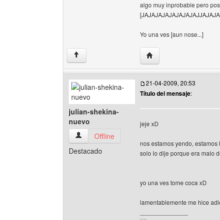
algo muy inprobable pero pos
[JAJAJAJAJAJAJAJAJJAJAJA
Yo una ves [aun nose...]
Visitar sitio web del auto
↑
21-04-2009, 20:53
Título del mensaje
:
julian-shekina-
nuevo
jeje xD
julian-shekina-nuevo Ver perfil del usuario
Offline
nos estamos yendo, estamos 
Destacado
solo lo dije porque era malo d
yo una ves tome coca xD
lamentablemente me hice adic
______________