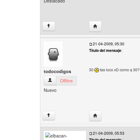
Destacado
Visitar sitio web del a
↑
21-04-2009, 05:30
Título del mensaje
:
30
tas loco xD como q 30?
todocodigos
todocodigos Ver perfil del usuario
Offline
Nuevo
Visitar sitio web del au
↑
21-04-2009, 05:53
Título del mensaje
: