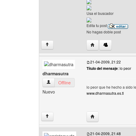
Usa el buscador
Edita tu post
No hagas doble post
Visitar sitio web del au
↑
21-04-2009, 21:22
Título del mensaje
: lo peor
dharmasutra
dharmasutra Ver perfil del usuario
Offline
lo peor que he hecho a sido l
Nuevo
www.dharmasutra.es.tl
Visitar sitio web del au
↑
21-04-2009, 21:48