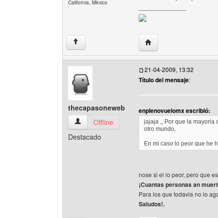
California, Mèxico
______________
Visitar sitio web del au
↑
21-04-2009, 13:32
Título del mensaje
:
thecapasoneweb
enplenovuelomx escribió:
thecapasoneweb Ver perfil del usuario
Offline
jajaja ,, Por que la mayori
otro mundo,
Destacado
En mi caso lo peor que he h
nose si el lo peor, pero que es
¡Cuantas personas an muerto
Para los que todavia no lo ag
Saludos!.