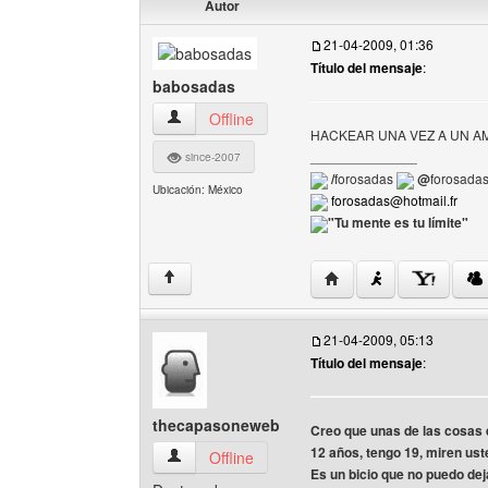
Autor
21-04-2009, 01:36
Título del mensaje
:
babosadas
babosadas Ver perfil del usuario
Offline
HACKEAR UNA VEZ A UN A
______________
since-2007
/
forosadas
@
forosada
Ubicación: México
forosadas@hotmail.fr
"Tu mente es tu límite"
Visitar sitio web del au
↑
21-04-2009, 05:13
Título del mensaje
:
thecapasoneweb
Creo que unas de las cosas 
12 años, tengo 19, miren ust
thecapasoneweb Ver perfil del usuario
Offline
Es un bicio que no puedo de