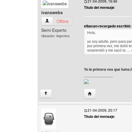
21-04-2009, 16:46
Título del mensaje
:
ivanswebs
ivanswebs Ver perfil del usuario
Offline
elbacan-recargado escribió:
Semi-Experto
Hola,
Ubicación: Argentina
yo soy adulto, pero para pa
por primera vez, me dolió to
sorprendió y me sacó la .....
Yo la primera ves que fume,fu
______________
Visitar sitio web del au
↑
21-04-2009, 20:17
Título del mensaje
: