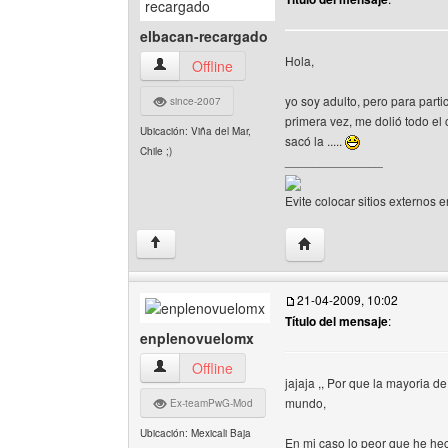
elbacan-recargado
Hola,
elbacan-recargado Ver perfil del usuario
Offline
yo soy adulto, pero para part
since-2007
primera vez, me dolió todo el 
Ubicación: Viña del Mar,
sacó la .....
Chile ;)
______________
Evite colocar sitios externos e
Visitar sitio web del au
↑
21-04-2009, 10:02
Título del mensaje
:
enplenovuelomx
enplenovuelomx Ver perfil del usuario
Offline
jajaja ,, Por que la mayoria d
mundo,
Ex-teamPwG-Mod
Ubicación: Mexicali Baja
En mi caso lo peor que he hec