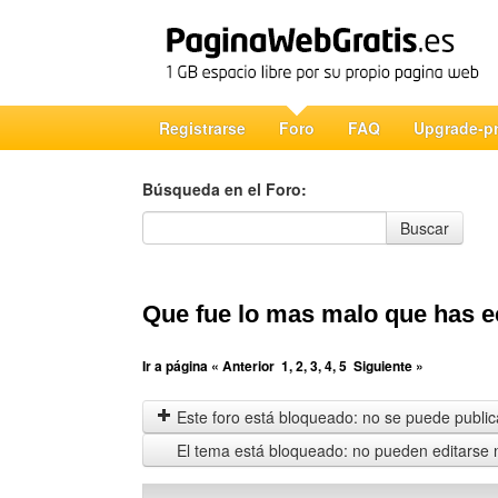
Registrarse
Foro
FAQ
Upgrade-p
Búsqueda en el Foro:
Búsqueda en el Foro
Buscar
Que fue lo mas malo que has 
Ir a página
« Anterior
1
,
2
,
3
,
4
,
5
Siguiente »
Este foro está bloqueado: no se puede publica
El tema está bloqueado: no pueden editarse 