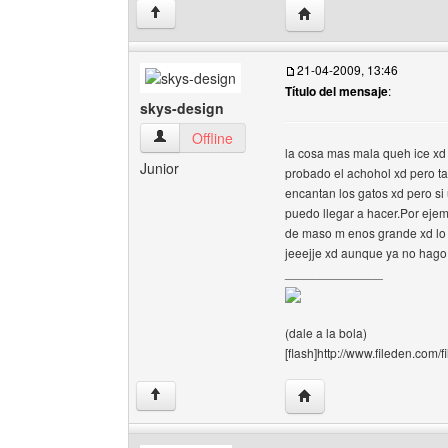
Visitar sitio web del a
↑
21-04-2009, 13:46
Título del mensaje
:
skys-design
skys-design Ver perfil del usuario
Offline
la cosa mas mala queh ice x
Junior
probado el achohol xd pero t
encantan los gatos xd pero si
puedo llegar a hacer.Por ejemp
de maso m enos grande xd lo
jeeejje xd aunque ya no hago 
______________
(dale a la bola)
[flash]http://www.fileden.com/
Visitar sitio web del aut
↑