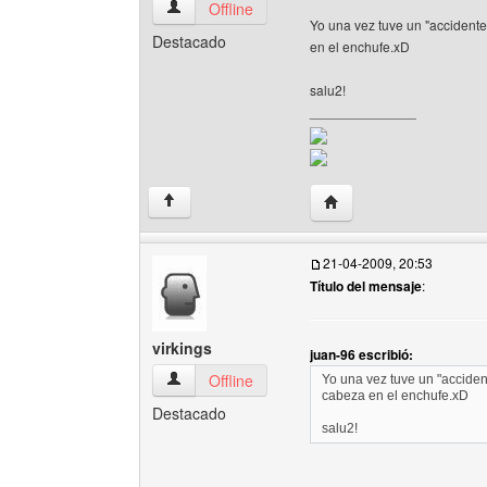
juan-96 Ver perfil del usuario
Offline
Yo una vez tuve un "accidente"
Destacado
en el enchufe.xD
salu2!
______________
Visitar sitio web del aut
↑
21-04-2009, 20:53
Título del mensaje
:
virkings
juan-96 escribió:
virkings Ver perfil del usuario
Offline
Yo una vez tuve un "accident
cabeza en el enchufe.xD
Destacado
salu2!