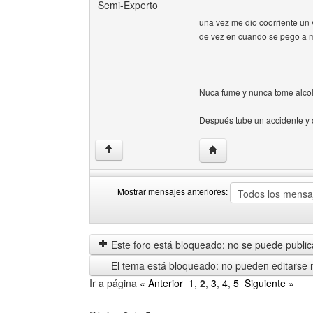
Semi-Experto
una vez me dio coorriente un 
de vez en cuando se pego a 
Nuca fume y nunca tome alcol
Después tube un accidente y 
Visitar sitio web del aut
↑
Mostrar mensajes anteriores:
Mostrar
Order
mensajes
by
anteriores
Este foro está bloqueado: no se puede publica
El tema está bloqueado: no pueden editarse 
Ir a página
« Anterior
1
,
2
,
3
,
4
,
5
Siguiente »