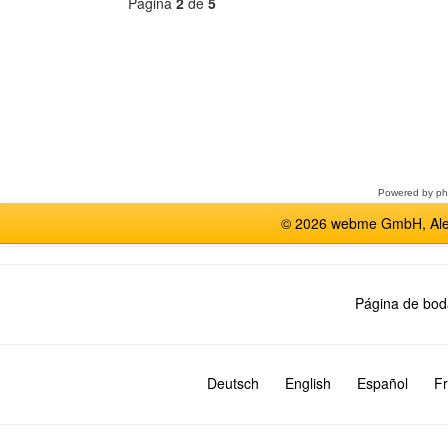
Página
2
de
5
Seleccione
un
foro
Powered by
p
© 2026 webme GmbH, Alem
Página de bod
Deutsch
English
Español
Fr