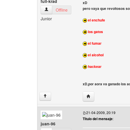
full-krad
xD
pero vaya que revoltosos so
full-krad Ver perfil del usuario
Offline
Junior
el enchufe
los gatos
el fumar
el alcohol
hackear
xD,por aora va ganado los ac
Visitar sitio web del auto
↑
21-04-2009, 20:19
Título del mensaje
:
juan-96