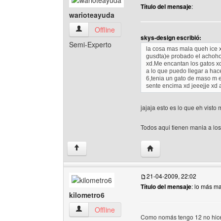
Título del mensaje
:
warioteayuda
warioteayuda Ver perfil del usuario
Offline
skys-design escribió:
Semi-Experto
la cosa mas mala queh ice
gusdta)e probado el achoho
xd.Me encantan los gatos xd
a lo que puedo llegar a hace
6,tenia un gato de maso m 
sente encima xd jeeejje xd 
jajaja esto es lo que eh visto
Todos aqui tienen mania a los
Visitar sitio web del au
↑
21-04-2009, 22:02
Título del mensaje
: lo más m
kilometro6
kilometro6 Ver perfil del usuario
Offline
Como nomás tengo 12 no hice