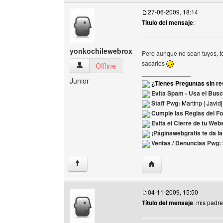
27-06-2009, 18:14
Título del mensaje
:
yonkochilewebrox
Pero aunque no sean tuyos, te
sacarlos
yonkochilewebrox Ver perfil del usuario
Offline
______________
Junior
¿Tienes Preguntas sin re
Evita Spam - Usa el Bus
Staff Pwg:
Martinp
|
Javidj
Cumple las Reglas del F
Evita el Cierre de tu Web
¡Páginawebgratis te da l
Ventas / Denuncias Pwg:
Visitar sitio web del au
↑
04-11-2009, 15:50
Título del mensaje
: mis padr