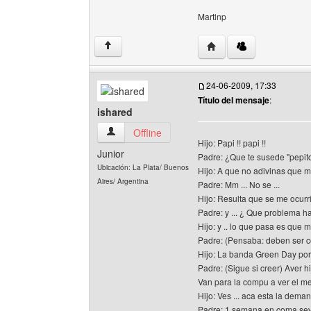
Martinp
Visitar sitio web del aut
↑
24-06-2009, 17:33
Título del mensaje
:
ishared
ishared Ver perfil del usuario
Offline
Hijo: Papi !! papi !!
Junior
Padre: ¿Que te susede "pepit
Ubicación: La Plata/ Buenos
Hijo: A que no adivinas que me
Aires/ Argentina
Padre: Mm ... No se ...
Hijo: Resulta que se me ocurr
Padre: y ... ¿ Que problema h
Hijo: y .. lo que pasa es que
Padre: (Pensaba: deben ser 
Hijo: La banda Green Day por 
Padre: (Sigue si creer) Aver h
Van para la compu a ver el me
Hijo: Ves ... aca esta la deman
Padre: 1 semana en coma se