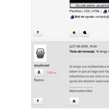
Plantillas
|
CSS
|
HTML
|
Mail de ayuda:
contacto@
Visitar sitio web del aut
↑
27-06-2009, 16:40
Título del mensaje
: Yo tengo
mcahotel
Yo tengo una multiservidora d
saben lo que yo hago solo ha
mcahotel Ver perfil del usuario
Offline
retros/holos no son mios ni n
Nuevo
ayudo ala diversion esos holos
______________
Webmasters,Mca
Visitar sitio web del au
↑