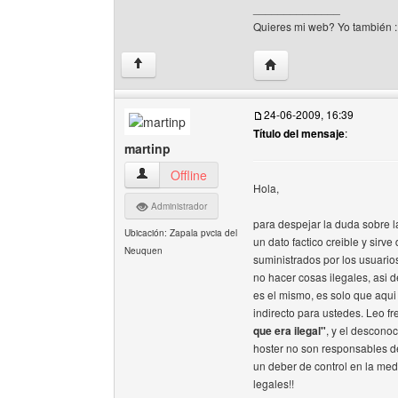
______________
Quieres mi web? Yo también 
Visitar sitio web del au
↑
24-06-2009, 16:39
Título del mensaje
:
martinp
martinp Ver perfil del usuario
Offline
Hola,
Administrador
para despejar la duda sobre l
Ubicación: Zapala pvcia del
un dato factico creible y sirv
Neuquen
suministrados por los usuarios
no hacer cosas ilegales, asi d
es el mismo, es solo que aqui
indirecto para ustedes. Leo 
que era ilegal"
, y el descono
hoster no son responsables de
un deber de control en la medi
legales!!