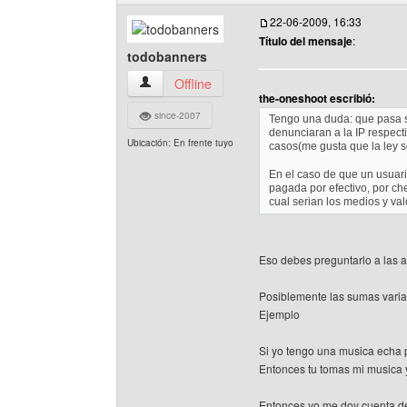
22-06-2009, 16:33
Título del mensaje
:
todobanners
todobanners Ver perfil del usuario
Offline
the-oneshoot escribió:
since-2007
Tengo una duda: que pasa si
denunciaran a la IP respec
Ubicación: En frente tuyo
casos(me gusta que la ley 
En el caso de que un usuario
pagada por efectivo, por c
cual serian los medios y va
Eso debes preguntarlo a las a
Posiblemente las sumas varia
Ejemplo
Si yo tengo una musica echa p
Entonces tu tomas mi musica y
Entonces yo me doy cuenta de 