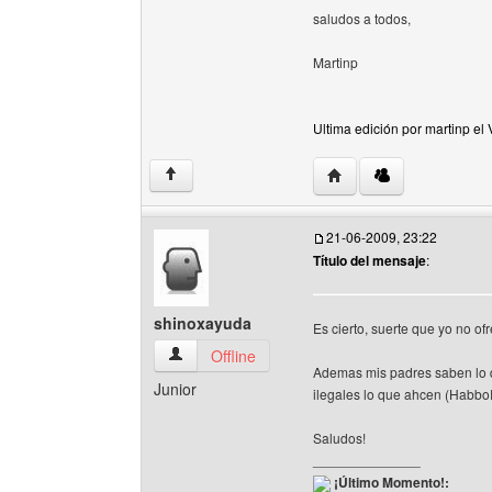
saludos a todos,
Martinp
Ultima edición por martinp el
Visitar sitio web del aut
↑
21-06-2009, 23:22
Título del mensaje
:
shinoxayuda
Es cierto, suerte que yo no of
shinoxayuda Ver perfil del usuario
Offline
Ademas mis padres saben lo qu
Junior
ilegales lo que ahcen (Habbo
Saludos!
______________
¡Último Momento!: