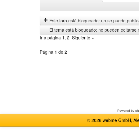
Mostrar
Order
mensajes
by
anteriores
Este foro está bloqueado: no se puede publica
El tema está bloqueado: no pueden editarse 
Ir a página
1
,
2
Siguiente »
Página
1
de
2
Seleccione
un
foro
Powered by
p
© 2026 webme GmbH, Alem