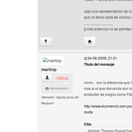
Jeje una representacion de 
que no tiene nada de comico 
______________
[Links externos no se admiten 
Visitar sitio web del aut
↑
24-06-2009, 21:21
Título del mensaje
:
martinp
martinp Ver perfil del usuario
Offline
mmm... con la diferencia que 
mas si el que demanda son los
Administrador
productor de juegos como Fifa
Ubicación: Zapala pvcia del
Neuquen
http://www.elcomercio.com.pe/
multa
Cita:
Jammie Thomas-Rasset fue