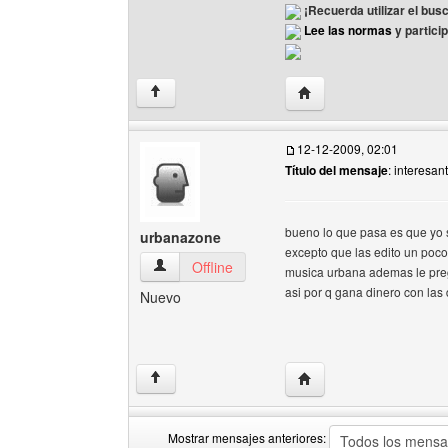
¡Recuerda utilizar el bus
Lee las normas
y partici
Visitar sitio web del au
↑
12-12-2009, 02:01
Título del mensaje
: interesan
bueno lo que pasa es que yo 
urbanazone
excepto que las edito un poco
urbanazone Ver perfil del usuario
Offline
musica urbana ademas le preg
asi por q gana dinero con la
Nuevo
Visitar sitio web del au
↑
Mostrar mensajes anteriores: