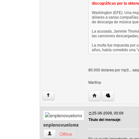
discográficas por la obten
Washington (EFE). Una muje
dólares a varias compañías 
de descarga de música que s
La acusada, Jammie Thomas-
las canciones descargadas, s
La multa fue impuesta por 
años, había cometido una “v
80.000 dolares por mp3... sa
Martinp
Visitar sitio web del aut
↑
25-06-2009, 00:09
Título del mensaje
:
enplenovuelomx
enplenovuelomx Ver perfil del usuario
Offline
Es un punto importante, se 