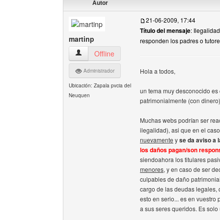
Autor
21-06-2009, 17:44
Título del mensaje
: Ilegalid
martinp
responden los padres o tutor
martinp Ver perfil del usuario
Offline
Hola a todos,
Administrador
Ubicación: Zapala pvcia del
un tema muy desconocido es q
Neuquen
patrimonialmente (con dinero)
Muchas webs podrían ser react
ilegalidad), asi que en el cas
nuevamente
y
se da aviso a 
los daños pagan/son respons
siendoahora los titulares pasi
menores
, y en caso de ser d
culpables de daño patrimonial (
cargo de las deudas legales,
esto en serio... es en vuestr
a sus seres queridos. Es solo