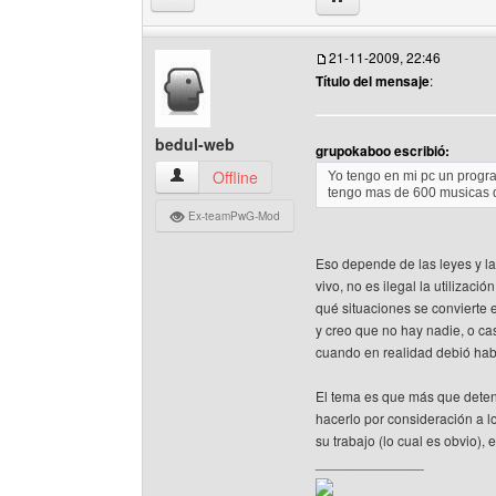
21-11-2009, 22:46
Título del mensaje
:
bedul-web
grupokaboo escribió:
bedul-web Ver perfil del usuario
Offline
Yo tengo en mi pc un progra
tengo mas de 600 musicas de
Ex-teamPwG-Mod
Eso depende de las leyes y la
vivo, no es ilegal la utiliza
qué situaciones se convierte 
y creo que no hay nadie, o ca
cuando en realidad debió ha
El tema es que más que detene
hacerlo por consideración a lo
su trabajo (lo cual es obvio),
______________