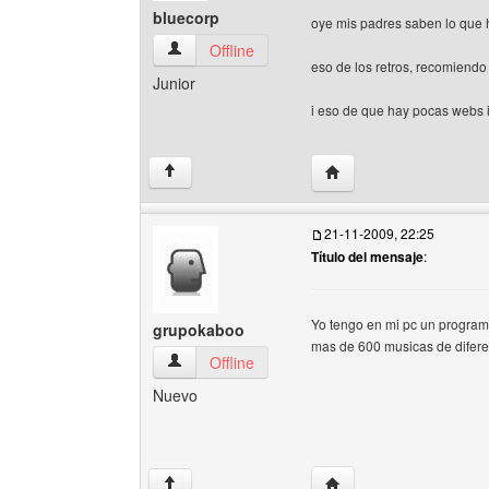
bluecorp
oye mis padres saben lo que
bluecorp Ver perfil del usuario
Offline
eso de los retros, recomiendo
Junior
i eso de que hay pocas webs i
Visitar sitio web del aut
↑
21-11-2009, 22:25
Título del mensaje
:
Yo tengo en mi pc un programa
grupokaboo
mas de 600 musicas de diferent
grupokaboo Ver perfil del usuario
Offline
Nuevo
Visitar sitio web del au
↑