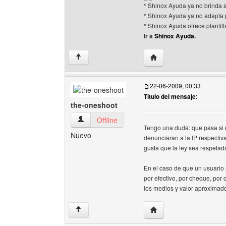
* Shinox Ayuda ya no brinda
* Shinox Ayuda ya no adapta p
* Shinox Ayuda ofrece plantil
Ir a
Shinox Ayuda
.
Visitar sitio web del au
↑
22-06-2009, 00:33
Título del mensaje
:
the-oneshoot
the-oneshoot Ver perfil del usuario
Offline
Tengo una duda: que pasa si e
Nuevo
denunciaran a la IP respecti
gusta que la ley sea respetad
En el caso de que un usuario 
por efectivo, por cheque, por
los medios y valor aproximado
Visitar sitio web del au
↑