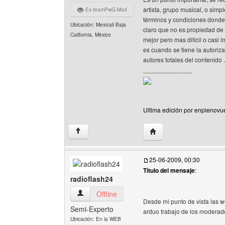
artista, grupo musical, o sim
Ex-teamPwG-Mod
términos y condiciones donde 
Ubicación: Mexicali Baja
claro que no es propiedad de 
California, Mèxico
mejor pero mas difícil o casi 
es cuando se tiene la autoriz
autores totales del contenido
______________
Ultima edición por enplenovu
Visitar sitio web del au
↑
25-06-2009, 00:30
Título del mensaje
:
radioflash24
radioflash24 Ver perfil del usuario
Offline
Desde mi punto de vista las w
Semi-Experto
arduo trabajo de los moderado
Ubicación: En la WEB