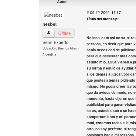
Autor
09-12-2009, 17:17
Título del mensaje
:
nesbet
nesbet Ver perfil del usuario
Offline
No loco, esto así no va, si t
Semi-Experto
persona, es decir que para 
Ubicación: Buenos Aires -
había necesidad de públicar 
Argentina
para que necesitar mas comen
asunto mio, ¿Que vienen a pl
su forma y estilo de ayudar, 
a los demas a juzgar, por da
que postean temas pidiendo n
mismo. No podía creer las b
que da avisos de mods, no v
momento, hasta dijeron que 
publicidad para ganar visita
locos, ustedes son o se hac
comportamiento y mi persona
mod, estamos todas a la mis
otro, no soy perfecto, si ten
opiniones hacia mi persona.