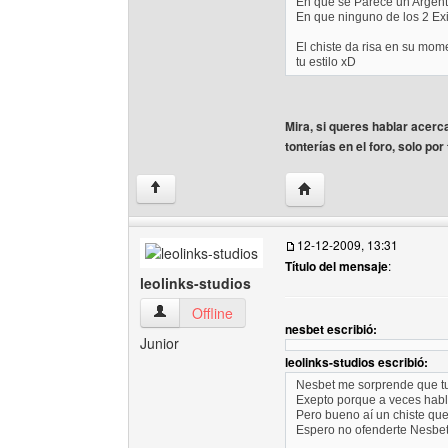
En que se Parece un Argen
En que ninguno de los 2 Exi
El chiste da risa en su mome
tu estilo xD
Mira, si queres hablar acer
tonterías en el foro, solo por
Visitar sitio web del aut
↑
12-12-2009, 13:31
Título del mensaje
:
leolinks-studios
leolinks-studios Ver perfil del usuario
Offline
nesbet escribió:
Junior
leolinks-studios escribió:
Nesbet me sorprende que tu 
Exepto porque a veces habla
Pero bueno aí un chiste que
Espero no ofenderte Nesbet