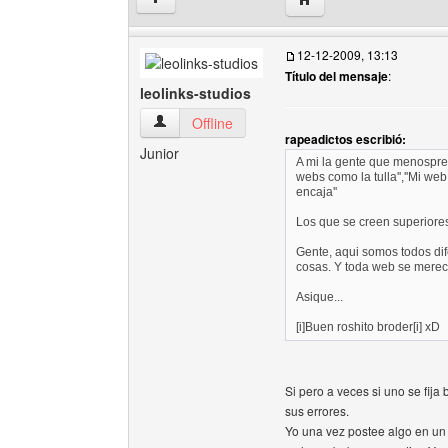
12-12-2009, 13:13
Título del mensaje
:
leolinks-studios
leolinks-studios Ver perfil del usuario
Offline
rapeadictos escribió:
Junior
A mi la gente que menosprec
webs como la tulla'',''Mi web
encaja''
Los que se creen superiore
Gente, aqui somos todos dif
cosas. Y toda web se merece
Asique...
[i]Buen roshito broder[i] xD
Si pero a veces si uno se fij
sus errores.
Yo una vez postee algo en un