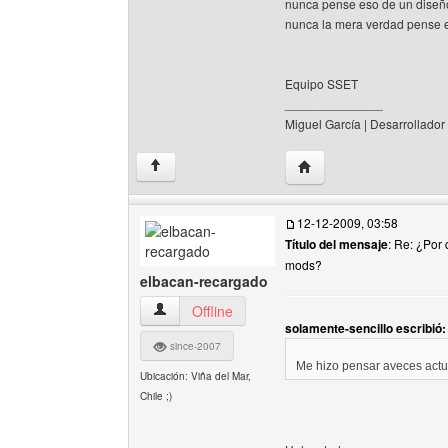
nunca pense eso de un diseño
nunca la mera verdad pense e
Equipo SSET
______________
Miguel García | Desarrollador
Visitar sitio web del au
↑
12-12-2009, 03:58
Título del mensaje
: Re: ¿Por
mods?
elbacan-recargado
elbacan-recargado Ver perfil del usuario
Offline
solamente-sencillo escribió:
since-2007
Me hizo pensar aveces actu
Ubicación: Viña del Mar,
Chile ;)