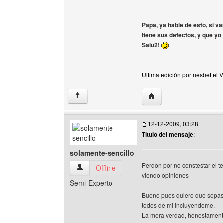
Papa, ya hable de esto, si va
tiene sus defectos, y que yo 
Salu2!
Ultima edición por nesbet el 
Visitar sitio web del aut
↑
12-12-2009, 03:28
Título del mensaje
:
solamente-sencillo
Perdon por no constestar el t
solamente-sencillo Ver perfil del usuario
Offline
viendo opiniones
Semi-Experto
Bueno pues quiero que sepas 
todos de mi incluyendome.
La mera verdad, honestamente