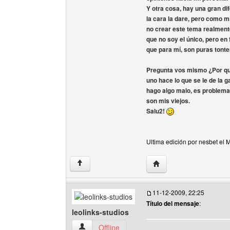
Y otra cosa, hay una gran dif
la cara la dare, pero como 
no crear este tema realmente
que no soy el único, pero en
que para mí, son puras tonte
Pregunta vos mismo ¿Por que?
uno hace lo que se le de la 
hago algo malo, es problema
son mis viejos.
Salu2!
Ultima edición por nesbet el 
Visitar sitio web del aut
↑
11-12-2009, 22:25
Título del mensaje
:
leolinks-studios
leolinks-studios Ver perfil del usuario
Offline