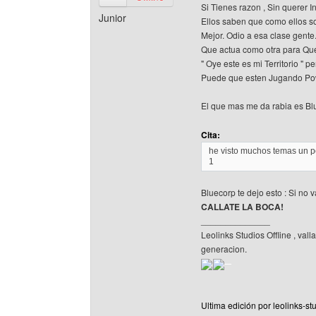
Si Tienes razon , Sin querer I
Junior
Ellos saben que como ellos so
Mejor. Odio a esa clase gente
Que actua como otra para Que
" Oye este es mi Territorio " 
Puede que esten Jugando Po
El que mas me da rabia es B
Cita:
he visto muchos temas un po
1
Bluecorp te dejo esto : Si no v
CALLATE LA BOCA!
______________
Leolinks Studios Offline , vall
generacion.
Ultima edición por leolinks-st