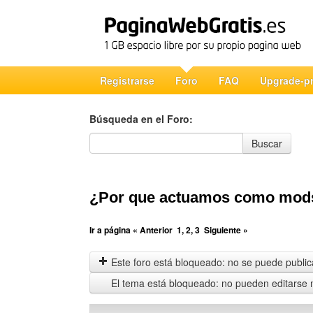
Registrarse
Foro
FAQ
Upgrade-p
Búsqueda en el Foro:
Búsqueda en el Foro
Buscar
¿Por que actuamos como mod
Ir a página
« Anterior
1
,
2
,
3
Siguiente »
Este foro está bloqueado: no se puede publica
El tema está bloqueado: no pueden editarse 