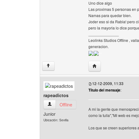
Uno dice algo
Las proximas 5 personas en p
Namas para quedar bien.
Joder eso si da Rabia! pero cl
pero la mayoria lo dice porque 
______________
Leolinks Studios Offline , vall
generacion.
Visitar sitio web del aut
↑
12-12-2009, 11:33
Título del mensaje
:
rapeadictos
rapeadictos Ver perfil del usuario
Offline
A mi la gente que menosprecia
Junior
como la tulla'',''Mi web es mejo
Ubicación: Sevilla
Los que se creen superiores 