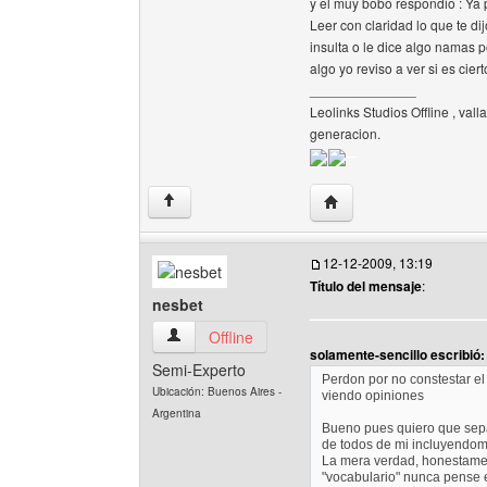
y el muy bobo respondio : Ya 
Leer con claridad lo que te di
insulta o le dice algo namas p
algo yo reviso a ver si es cie
______________
Leolinks Studios Offline , vall
generacion.
Visitar sitio web del aut
↑
12-12-2009, 13:19
Título del mensaje
:
nesbet
nesbet Ver perfil del usuario
Offline
solamente-sencillo escribió:
Semi-Experto
Perdon por no constestar el
Ubicación: Buenos Aires -
viendo opiniones
Argentina
Bueno pues quiero que sepa
de todos de mi incluyendom
La mera verdad, honestamen
"vocabulario" nunca pense 