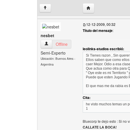
Visitar sitio web del aut
↑
12-12-2009, 00:32
Título del mensaje
:
nesbet
nesbet Ver perfil del usuario
Offline
leolinks-studios escribió:
Semi-Experto
Si Tienes razon , Sin querer
Ubicación: Buenos Aires -
Ellos saben que como ellos 
caer Mejor. Odio a esa clas
Argentina
Que actua como otra para Q
" Oye este es mi Territorio 
Puede que esten Jugando 
El que mas me da rabia es
Cita:
he visto muchos temas un po
1
Bluecorp te dejo esto : Si no v
CALLATE LA BOCA!