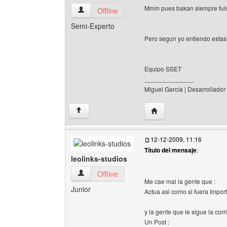
Mmm pues bakan siempre fuist
solamente-sencillo Ver perfil del usuario
Offline
Semi-Experto
Pero segun yo entiendo estas 
Equipo SSET
______________
Miguel García | Desarrollador
Visitar sitio web del au
↑
12-12-2009, 11:16
Título del mensaje
:
leolinks-studios
leolinks-studios Ver perfil del usuario
Offline
Me cae mal la gente que :
Junior
Actua asi como si fuera Impor
y la gente que le sigue la co
Un Post :