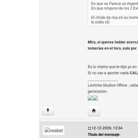
En que se Parece un Argen
En que ninguno de los 2 Exi
El chiste da risa en su mome
tu estilo xD
Mira, si queres hablar acer
tonterías en el foro, solo por
Es lo mismo que te dije yo en 
Si no vas a aportar nada
CAL
______________
Leolinks Studios Offline , vall
generacion.
Visitar sitio web del aut
↑
12-12-2009, 13:34
Título del mensaje
: