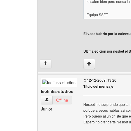
te salen bien pero nunca la
Equipo SSET
El vocabulario por la calent
Ultima edición por nesbet el 
Visitar sitio web del aut
↑
12-12-2009, 13:26
Título del mensaje
:
leolinks-studios
leolinks-studios Ver perfil del usuario
Offline
Nesbet me sorprende que tu r
Junior
porque a veces hablas asi como
Pero bueno aí un chiste que e
Espero no ofenderte Nesbet u