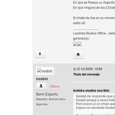
En que se Parece un Argenti
En que ninguno de los 2 Exist
El chiste da risa en su moment
estilo xD
______________
Leolinks Studios Offline , vall
generacion.
Visitar sitio web del aut
↑
12-12-2009, 13:30
Título del mensaje
:
nesbet
nesbet Ver perfil del usuario
Offline
leolinks-studios escribió:
Semi-Experto
Nesbet me sorprende que tu 
Ubicación: Buenos Aires -
Exepto porque a veces habla
Pero bueno aí un chiste que
Argentina
Espero no ofenderte Nesbet