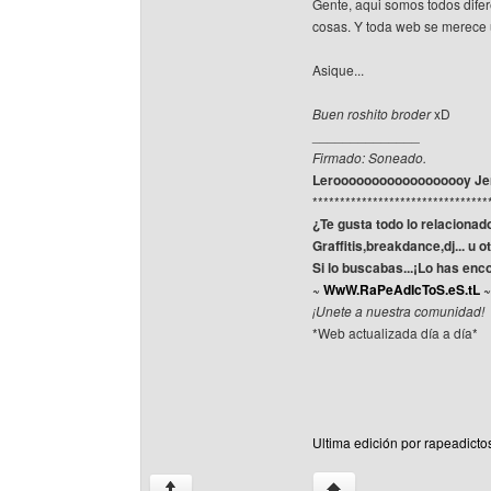
Gente, aqui somos todos difer
cosas. Y toda web se merece u
Asique...
Buen roshito broder
xD
______________
Firmado: Soneado.
Leroooooooooooooooooy Jenk
********************************
¿Te gusta todo lo relacionad
Graffitis,breakdance,dj... u 
Si lo buscabas...¡Lo has enc
~
WwW.RaPeAdIcToS.eS.tL
~
¡Unete a nuestra comunidad!
*Web actualizada día a día*
Ultima edición por rapeadicto
Visitar sitio web del aut
↑