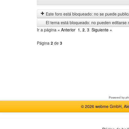
Mostrar
Order
mensajes
by
anteriores
Este foro está bloqueado: no se puede publica
El tema está bloqueado: no pueden editarse 
Ir a página
« Anterior
1
,
2
,
3
Siguiente »
Página
2
de
3
Seleccione
un
foro
Powered by
p
© 2026 webme GmbH, Alem