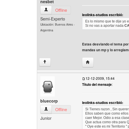
nesbet
nesbet Ver perfil del usuario
Offline
leolinks-studios escribió:
Semi-Experto
Es lo mismo que te dije yo e
Ubicación: Buenos Aires -
Si no vas a aportar nada
CA
Argentina
Estas desviando el tema por
mandas un mp y lo arreglam
Visitar sitio web del aut
↑
12-12-2009, 15:44
Título del mensaje
:
bluecorp
leolinks-studios escribió:
bluecorp Ver perfil del usuario
Offline
Si Tienes razon , Sin querer
Ellos saben que como ellos 
Junior
caer Mejor. Odio a esa clas
Que actua como otra para Q
" Oye este es mi Territorio 