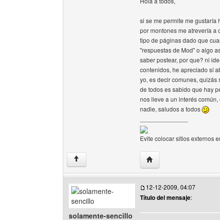
Hola a todos,
si se me permite me gustaría
por montones me atrevería a d
tipo de páginas dado que cuan
"respuestas de Mod" o algo a
saber postear, por que? ni i
contenidos, he apreciado sí a
yo, es decir comunes, quizás 
de todos es sabido que hay p
nos lleve a un interés común,
nadie, saludos a todos
______________
Evite colocar sitios externos e
Visitar sitio web del au
↑
12-12-2009, 04:07
Título del mensaje
:
solamente-sencillo