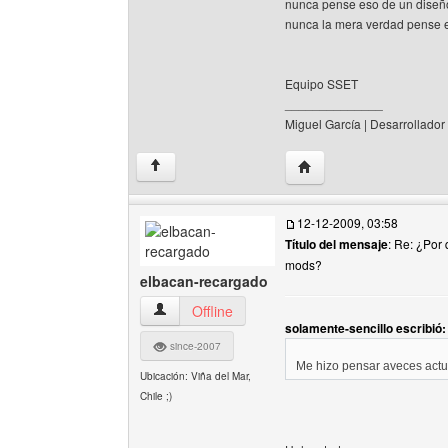
nunca pense eso de un diseño
nunca la mera verdad pense e
Equipo SSET
______________
Miguel García | Desarrollador
Visitar sitio web del au
↑
12-12-2009, 03:58
Título del mensaje
: Re: ¿Por
mods?
elbacan-recargado
elbacan-recargado Ver perfil del usuario
Offline
solamente-sencillo escribió:
since-2007
Me hizo pensar aveces actu
Ubicación: Viña del Mar,
Chile ;)