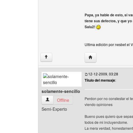
Papa, ya hable de esto, si va
tiene sus defectos, y que yo 
Salu2!
Ultima edición por nesbet el 
Visitar sitio web del aut
↑
12-12-2009, 03:28
Título del mensaje
:
solamente-sencillo
Perdon por no constestar el t
solamente-sencillo Ver perfil del usuario
Offline
viendo opiniones
Semi-Experto
Bueno pues quiero que sepas 
todos de mi incluyendome.
La mera verdad, honestamente