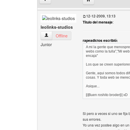
12-12-2009, 13:13
Título del mensaje
:
leolinks-studios
leolinks-studios Ver perfil del usuario
Offline
rapeadictos escribió:
Junior
A mi la gente que menosprec
webs como la tulla'',''Mi web
encaja''
Los que se creen superiore
Gente, aqui somos todos dif
cosas. Y toda web se merece
Asique...
[i]Buen roshito broder[i] xD
Si pero a veces si uno se fij
sus errores.
Yo una vez postee algo en un