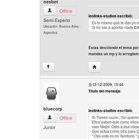
nesbet
nesbet Ver perfil del usuario
Offline
leolinks-studios escribió:
Semi-Experto
Es lo mismo que te dije yo e
Ubicación: Buenos Aires -
Si no vas a aportar nada
CA
Argentina
Estas desviando el tema por
mandas un mp y lo arreglam
Visitar sitio web del aut
↑
12-12-2009, 15:44
Título del mensaje
:
bluecorp
leolinks-studios escribió:
bluecorp Ver perfil del usuario
Offline
Si Tienes razon , Sin querer
Ellos saben que como ellos 
Junior
caer Mejor. Odio a esa clas
Que actua como otra para Q
" Oye este es mi Territorio 