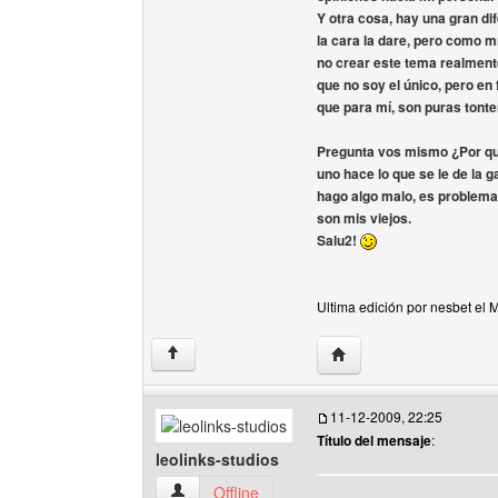
Y otra cosa, hay una gran dif
la cara la dare, pero como 
no crear este tema realmente
que no soy el único, pero en
que para mí, son puras tonte
Pregunta vos mismo ¿Por que?
uno hace lo que se le de la 
hago algo malo, es problema
son mis viejos.
Salu2!
Ultima edición por nesbet el 
Visitar sitio web del aut
↑
11-12-2009, 22:25
Título del mensaje
:
leolinks-studios
leolinks-studios Ver perfil del usuario
Offline