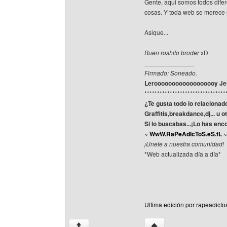
Gente, aqui somos todos difer
cosas. Y toda web se merece u
Asique...
Buen roshito broder
xD
______________
Firmado: Soneado.
Leroooooooooooooooooy Jenk
********************************
¿Te gusta todo lo relacionad
Graffitis,breakdance,dj... u 
Si lo buscabas...¡Lo has enc
~
WwW.RaPeAdIcToS.eS.tL
~
¡Unete a nuestra comunidad!
*Web actualizada día a día*
Ultima edición por rapeadicto
Visitar sitio web del aut
↑