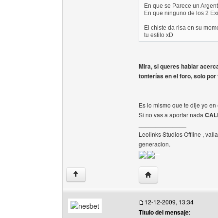
En que se Parece un Argen
En que ninguno de los 2 Exi
El chiste da risa en su mome
tu estilo xD
Mira, si queres hablar acer
tonterías en el foro, solo por
Es lo mismo que te dije yo en 
Si no vas a aportar nada
CAL
______________
Leolinks Studios Offline , vall
generacion.
Visitar sitio web del aut
↑
12-12-2009, 13:34
Título del mensaje
: