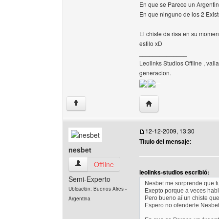
En que se Parece un Argenti
En que ninguno de los 2 Exist
El chiste da risa en su moment
estilo xD
______________
Leolinks Studios Offline , vall
generacion.
Visitar sitio web del aut
↑
12-12-2009, 13:30
Título del mensaje
:
nesbet
nesbet Ver perfil del usuario
Offline
leolinks-studios escribió:
Semi-Experto
Nesbet me sorprende que tu 
Ubicación: Buenos Aires -
Exepto porque a veces habla
Pero bueno aí un chiste que
Argentina
Espero no ofenderte Nesbet