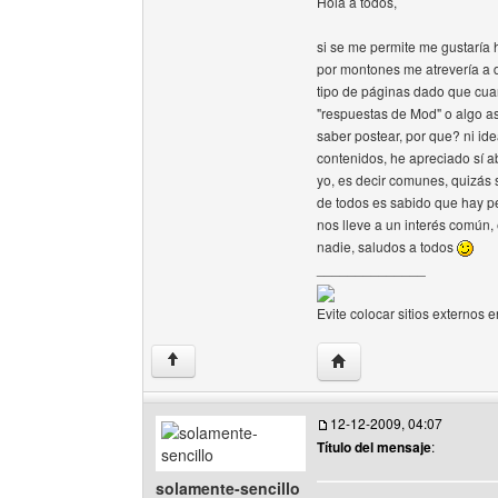
Hola a todos,
si se me permite me gustaría
por montones me atrevería a d
tipo de páginas dado que cuan
"respuestas de Mod" o algo a
saber postear, por que? ni i
contenidos, he apreciado sí a
yo, es decir comunes, quizás 
de todos es sabido que hay p
nos lleve a un interés común,
nadie, saludos a todos
______________
Evite colocar sitios externos e
Visitar sitio web del au
↑
12-12-2009, 04:07
Título del mensaje
:
solamente-sencillo