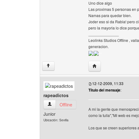
Uno dice algo
Las proximas 5 personas en p
Namas para quedar bien.
Joder eso si da Rabia! pero cl
pero la mayoria lo dice porque 
______________
Leolinks Studios Offline , vall
generacion.
Visitar sitio web del aut
↑
12-12-2009, 11:33
Título del mensaje
:
rapeadictos
rapeadictos Ver perfil del usuario
Offline
A mi la gente que menosprecia
Junior
como la tulla'',''Mi web es mejo
Ubicación: Sevilla
Los que se creen superiores 