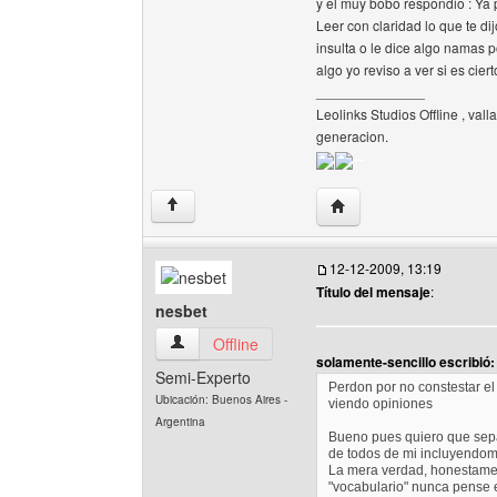
y el muy bobo respondio : Ya 
Leer con claridad lo que te di
insulta o le dice algo namas p
algo yo reviso a ver si es cie
______________
Leolinks Studios Offline , vall
generacion.
Visitar sitio web del aut
↑
12-12-2009, 13:19
Título del mensaje
:
nesbet
nesbet Ver perfil del usuario
Offline
solamente-sencillo escribió:
Semi-Experto
Perdon por no constestar el
Ubicación: Buenos Aires -
viendo opiniones
Argentina
Bueno pues quiero que sepa
de todos de mi incluyendom
La mera verdad, honestamen
"vocabulario" nunca pense 