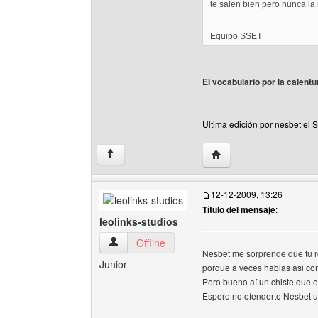
te salen bien pero nunca la
Equipo SSET
El vocabulario por la calent
Ultima edición por nesbet el 
Visitar sitio web del aut
↑
12-12-2009, 13:26
Título del mensaje
:
leolinks-studios
leolinks-studios Ver perfil del usuario
Offline
Nesbet me sorprende que tu r
Junior
porque a veces hablas asi como
Pero bueno aí un chiste que e
Espero no ofenderte Nesbet u