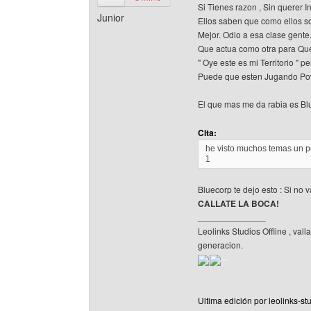
Si Tienes razon , Sin querer I
Junior
Ellos saben que como ellos so
Mejor. Odio a esa clase gente
Que actua como otra para Que
" Oye este es mi Territorio " 
Puede que esten Jugando Po
El que mas me da rabia es B
Cita:
he visto muchos temas un po
1
Bluecorp te dejo esto : Si no v
CALLATE LA BOCA!
______________
Leolinks Studios Offline , vall
generacion.
Ultima edición por leolinks-st