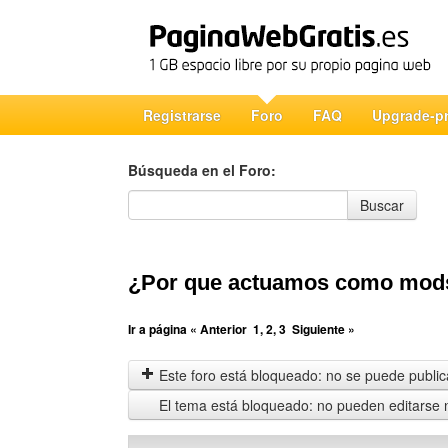
Registrarse
Foro
FAQ
Upgrade-p
Búsqueda en el Foro:
Búsqueda en el Foro
Buscar
¿Por que actuamos como mod
Ir a página
« Anterior
1
,
2
,
3
Siguiente »
Este foro está bloqueado: no se puede publica
El tema está bloqueado: no pueden editarse 