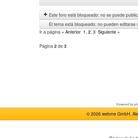
Mostrar
Order
mensajes
by
anteriores
Este foro está bloqueado: no se puede publica
El tema está bloqueado: no pueden editarse 
Ir a página
« Anterior
1
,
2
,
3
Siguiente »
Página
2
de
3
Seleccione
un
foro
Powered by
p
© 2026 webme GmbH, Alem