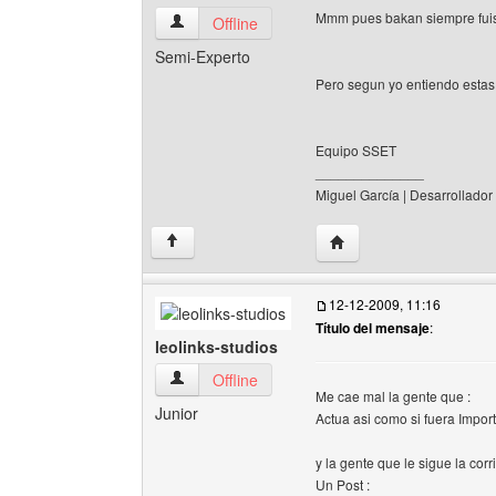
Mmm pues bakan siempre fuist
solamente-sencillo Ver perfil del usuario
Offline
Semi-Experto
Pero segun yo entiendo estas 
Equipo SSET
______________
Miguel García | Desarrollador
Visitar sitio web del au
↑
12-12-2009, 11:16
Título del mensaje
:
leolinks-studios
leolinks-studios Ver perfil del usuario
Offline
Me cae mal la gente que :
Junior
Actua asi como si fuera Impor
y la gente que le sigue la co
Un Post :