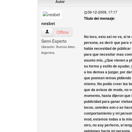
Autor
09-12-2009, 17:17
Título del mensaje
:
nesbet
nesbet Ver perfil del usuario
Offline
No loco, esto así no va, si t
Semi-Experto
persona, es decir que para 
Ubicación: Buenos Aires -
había necesidad de públicar 
Argentina
para que necesitar mas comen
asunto mio, ¿Que vienen a pl
su forma y estilo de ayudar, 
a los demas a juzgar, por da
que postean temas pidiendo n
mismo. No podía creer las b
que da avisos de mods, no v
momento, hasta dijeron que 
publicidad para ganar visita
locos, ustedes son o se hac
comportamiento y mi persona
mod, estamos todas a la mis
otro, no soy perfecto, si ten
opiniones hacia mi persona.