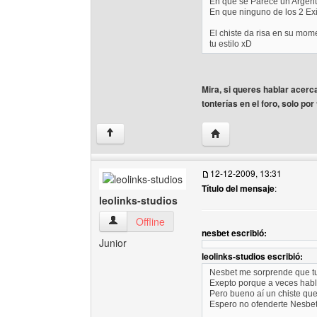
En que se Parece un Argen
En que ninguno de los 2 Exi
El chiste da risa en su mome
tu estilo xD
Mira, si queres hablar acer
tonterías en el foro, solo por
Visitar sitio web del aut
↑
12-12-2009, 13:31
Título del mensaje
:
leolinks-studios
leolinks-studios Ver perfil del usuario
Offline
nesbet escribió:
Junior
leolinks-studios escribió:
Nesbet me sorprende que tu 
Exepto porque a veces habla
Pero bueno aí un chiste que
Espero no ofenderte Nesbet