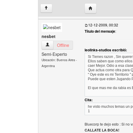
Visitar sitio web del aut
↑
12-12-2009, 00:32
Título del mensaje
:
nesbet
nesbet Ver perfil del usuario
Offline
leolinks-studios escribió:
Semi-Experto
Si Tienes razon , Sin querer
Ubicación: Buenos Aires -
Ellos saben que como ellos 
caer Mejor. Odio a esa clas
Argentina
Que actua como otra para Q
" Oye este es mi Territorio 
Puede que esten Jugando 
El que mas me da rabia es
Cita:
he visto muchos temas un po
1
Bluecorp te dejo esto : Si no v
CALLATE LA BOCA!