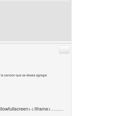
Responder citando
e la cancion que se desea agregar
lowfullscreen></iframe>
................