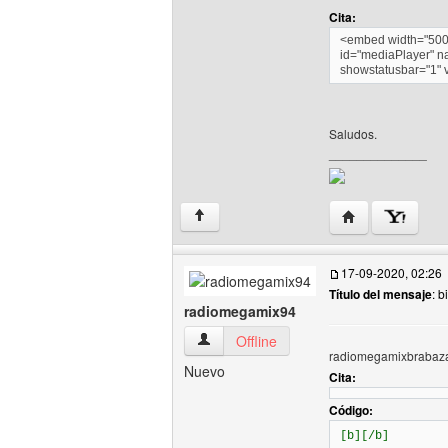
Cita:
<embed width="500"
id="mediaPlayer" n
showstatusbar="1" 
Saludos.
______________
Visitar sitio web
↑
17-09-2020, 02:26
Título del mensaje
: 
radiomegamix94
radiomegamix94 Ver perfil del usuario
Offline
radiomegamixbrabaza.
Nuevo
Cita:
Código:
[b][/b]