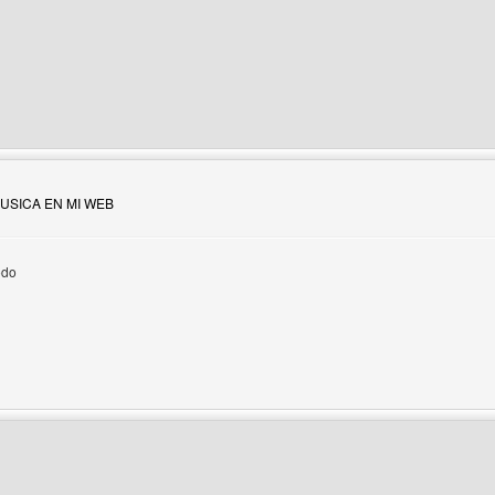
 del autor: master-nemesis
MUSICA EN MI WEB
odo
 del autor: luismartinbarajas