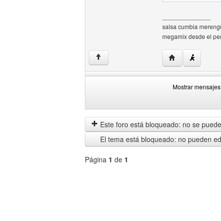
______________
salsa cumbia merengue
megamix desde el per
Visitar sitio we
↑
Mostrar mensajes 
Mostrar
Order
mensajes
by
anteriores
Este foro está bloqueado: no se puede 
El tema está bloqueado: no pueden edi
Página
1
de
1
Seleccione