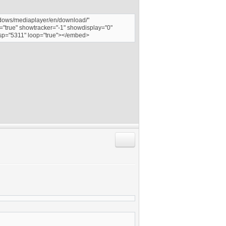
ndows/mediaplayer/en/download/"
="true" showtracker="-1" showdisplay="0"
mesp="5311" loop="true"></embed>
Responder citando