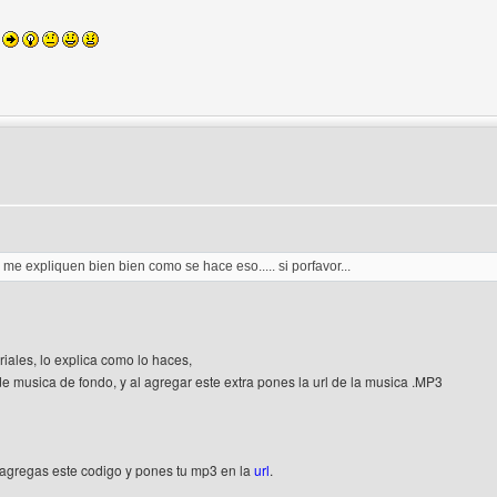
e
del autor: uriweb
e expliquen bien bien como se hace eso..... si porfavor...
oriales, lo explica como lo haces,
de musica de fondo, y al agregar este extra pones la url de la musica .MP3
, agregas este codigo y pones tu mp3 en la
url
.