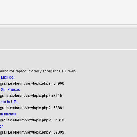
del autor: luismartindjs
rear otros reproductores y agregarlos a tu web.
 MixPod.
gratis.es/forum/viewtopic.php?t=54906
 Sin Pausas
gratis.es/forum/viewtopic.php?t=3615
ener la URL
gratis.es/forum/viewtopic.php?t=58881
la musica.
gratis.es/forum/viewtopic.php?t=51813
or
gratis.es/forum/viewtopic.php?t=59393