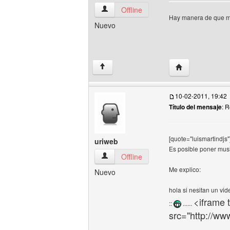
sprosam Ver perfil del usuario
Offline
Hay manera de que me 
Nuevo
Visitar sitio web
↑
10-02-2011, 19:42
Título del mensaje
: 
[quote="luismartindjs
uriweb
Es posible poner musi
uriweb Ver perfil del usuario
Offline
Me explico:
Nuevo
hola si nesitan un vide
<iframe 
::
......
src="http://w