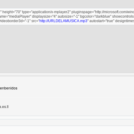
 height="70" type="application/x-mplayer2" pluginspage="http://microsoft.com/wi
ame="mediaPlayer" displaysize="4" autosize="-1" bgcolor="darkblue" showcontrols
videoborder3d="-1" src="
http://URLDELAMUSICA.mp3
" autostart="true" designti
 del autor: master-nemesis
bienbenidos
es.tl