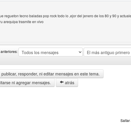
 regueton tecno baladas pop rock todo lo ,ejor del jenero de los 80 y 90 y actual
u arequipa trasmite en vivo
b del autor: radiomegamix94
anteriores:
publicar, responder, ni editar mensajes en este tema.
tarse ni agregar mensajes.
atrás
Saltar