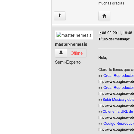
muchas gracias
Visitar sitio web 
↑
06-02-2011, 19:48
Título del mensaje
:
master-nemesis
master-nemesis Ver perfil del usuario
Offline
Hola,
Semi-Experto
Claro, te tienes que c
=>
Crear Reproductor
http://www.paginaweb
=>
Crear Reproductor
http://www.paginaweb
=>
Subir Musica y obt
http://www.paginaweb
=>
Obtener la URL de 
http://www.paginaweb
=>
Codigo Reproduct
http://www.paginaweb