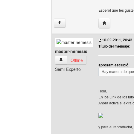
Esperol que les gust
Visitar sitio web 
↑
10-02-2011, 20:43
Título del mensaje
:
master-nemesis
master-nemesis Ver perfil del usuario
Offline
sprosam escribió:
Semi-Experto
Hay manera de que m
Hola,
En los Link de los tut
Ahora activa el extra 
y para el reproductor