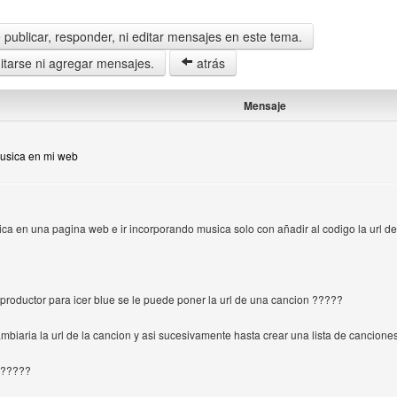
publicar, responder, ni editar mensajes en este tema.
tarse ni agregar mensajes.
atrás
Mensaje
Musica en mi web
ca en una pagina web e ir incorporando musica solo con añadir al codigo la url d
productor para icer blue se le puede poner la url de una cancion ?????
ambiaria la url de la cancion y asi sucesivamente hasta crear una lista de cancione
??????