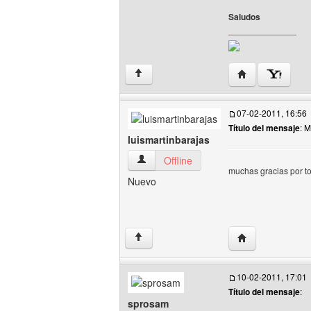
Saludos
______________
Visitar sitio web
↑
07-02-2011, 16:56
Título del mensaje
: 
luismartinbarajas
luismartinbarajas Ver perfil del usuario
Offline
muchas gracias por t
Nuevo
Visitar sitio web
↑
10-02-2011, 17:01
Título del mensaje
:
sprosam