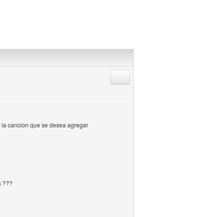
Responder citando
e la cancion que se desea agregar
s ???