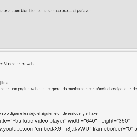
expliquen bien bien como se hace eso..... si porfavor...
 del autor: sprosam
Re: Musica en mi web
"]Hola
ca en una pagina web e ir incorporando musica solo con añadir al codigo la url d
 solo digame les dejo el siguiente url de enrique igle I lake...
title="YouTube video player" width="640" height="390"
ww.youtube.com/embed/X9_n8jakvWU" frameborder="0" al