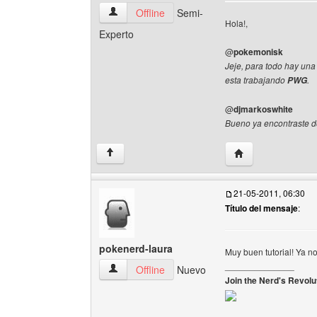
ipwg Ver perfil del usuario
Offline
Semi-
Hola!,
Experto
@
pokemonisk
Jeje, para todo hay una 
esta trabajando
.
PWG
@
djmarkoswhite
Bueno ya encontraste do
Visitar sitio web d
↑
21-05-2011, 06:30
Título del mensaje
:
pokenerd-laura
Muy buen tutorial! Ya no
______________
pokenerd-laura Ver perfil del usuario
Offline
Nuevo
Join the Nerd's Revolut