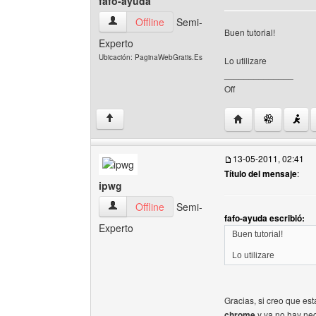
fafo-ayuda
fafo-ayuda Ver perfil del usuario
Offline
Semi-
Buen tutorial!
Experto
Ubicación: PaginaWebGratis.Es
Lo utilizare
______________
Off
Visitar sitio web d
↑
13-05-2011, 02:41
Título del mensaje
:
ipwg
ipwg Ver perfil del usuario
Offline
Semi-
fafo-ayuda escribió:
Experto
Buen tutorial!
Lo utilizare
Gracias, si creo que es
chrome
y ya no hay nec