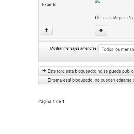
Experto
Ultima edición por m3s
Visitar sitio web d
↑
Mostrar mensajes anteriores:
Mostrar
Order
mensajes
by
anteriores
Este foro está bloqueado: no se puede publica
El tema está bloqueado: no pueden editarse 
Página
1
de
1