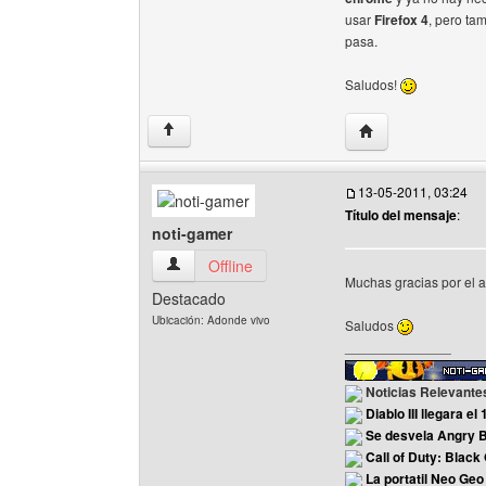
usar
Firefox 4
, pero ta
pasa.
Saludos!
Visitar sitio web d
↑
13-05-2011, 03:24
Título del mensaje
:
noti-gamer
noti-gamer Ver perfil del usuario
Offline
Muchas gracias por el a
Destacado
Ubicación: Adonde vivo
Saludos
______________
Noticias Relevant
Diablo III llegara e
Se desvela Angry B
Call of Duty: Black
La portatil Neo Geo 