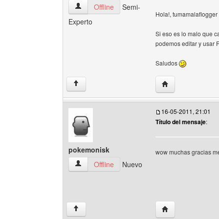
ipwg Ver perfil del usuario
Offline
Semi-
Hola!, tumamalaflogger
Experto
Si eso es lo malo que 
podemos editar y usar 
Saludos
Visitar sitio web d
↑
16-05-2011, 21:01
Título del mensaje
:
pokemonisk
wow muchas gracias me
pokemonisk Ver perfil del usuario
Offline
Nuevo
Visitar sitio web d
↑