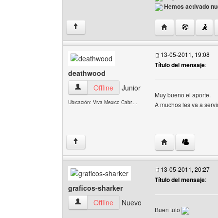
Hemos activado nue
Visitar sitio web d
↑
13-05-2011, 19:08
Título del mensaje
:
deathwood
deathwood Ver perfil del usuario
Offline
Junior
Muy bueno el aporte.
Ubicación: Viva Mexico Cabr....
A muchos les va a servi
Visitar sitio web d
↑
13-05-2011, 20:27
Título del mensaje
:
graficos-sharker
graficos-sharker Ver perfil del usuario
Offline
Nuevo
Buen tuto