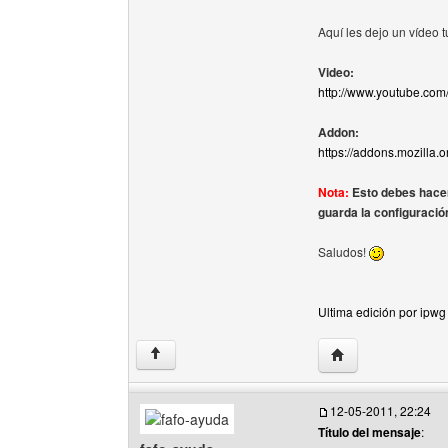
Aquí les dejo un vídeo 
Video:
http://www.youtube.co
Addon:
https://addons.mozilla.o
Nota:
Esto debes hacer
guarda la configuració
Saludos!
Ultima edición por ipw
Visitar sitio web d
↑
12-05-2011, 22:24
Título del mensaje
: