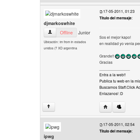
17-05-2011, 01:23
Título del mensaje
:
djmarkoswhite
djmarkoswhite Ver perfil del usuario
Offline
Junior
Sos el mejor kapo!
Ubicación: im from in estados
en realidad yo venia pe
unidos (? XD argentina
Grande!!
Gracias
______________
Entra a la web!!
Publica tu web en la mia
Buscamos Staff.Click A
Enlazanos! :D
Visitar sitio web d
↑
17-05-2011, 02:54
Título del mensaje
:
ipwg