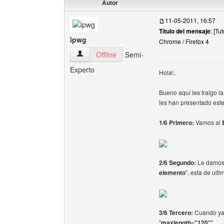
Autor
11-05-2011, 16:57
Título del mensaje
: [Tu
ipwg
Chrome / Firefox 4
ipwg Ver perfil del usuario
Offline
Semi-
Experto
Hola!,
Bueno aquí les traigo l
les han presentado este
1/6 Primero:
Vamos al
2/6 Segundo:
Le damo
elemento
", esta de ulti
3/6 Tercero:
Cuando ya 
"
maxlength="120"
"