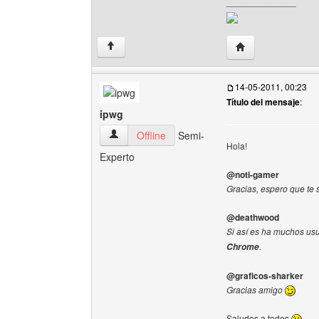
______________
Visitar sitio web d
↑
14-05-2011, 00:23
Título del mensaje
:
ipwg
ipwg Ver perfil del usuario
Offline
Semi-
Hola!
Experto
@noti-gamer
Gracias, espero que te 
@deathwood
Si así es ha muchos us
.
Chrome
@graficos-sharker
Gracias amigo
Saludos a todos