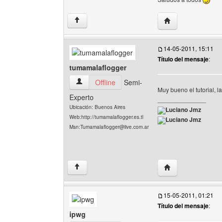
Visitar sitio web d
↑
14-05-2011, 15:11
Título del mensaje
:
tumamalaflogger
tumamalaflogger Ver perfil del usuario
Offline
Semi-
Muy bueno el tutorial, 
Experto
______________
Ubicación: Buenos Aires
Luciano Jmz
Web:http://tumamalaflogger.es.tl
Luciano Jmz
Msn:Tumamalaflogger@live.com.ar
Visitar sitio web d
↑
15-05-2011, 01:21
Título del mensaje
:
ipwg