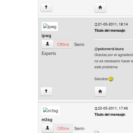
Visitar sitio web d
↑
21-05-2011, 18:14
Título del mensaje
:
ipwg
ipwg Ver perfil del usuario
Offline
Semi-
@
pokenerd-laura
Experto
Gracias por el agradec
no es necesario hacer e
este problema.
Saludos
Visitar sitio web d
↑
22-05-2011, 17:46
Título del mensaje
:
m3sg
m3sg Ver perfil del usuario
Offline
Semi-