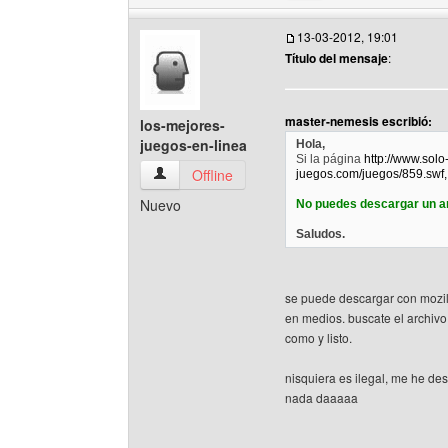
13-03-2012, 19:01
Título del mensaje
:
master-nemesis escribió:
los-mejores-
juegos-en-linea
Hola,
Si la página
http://www.solo
los-mejores-juegos-en-linea Ver perfil del usua
Offline
juegos.com/juegos/859.swf,
Nuevo
No puedes descargar un ar
Saludos.
se puede descargar con mozill
en medios. buscate el archivo 
como y listo.
nisquiera es ilegal, me he d
nada daaaaa