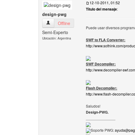
12-10-2011, 01:52
Título del mensaje
:
design-pwg
design-pwg Ver perfil del usuario
Offline
Puede usar diversos programas
Semi-Experto
Ubicación: Argentina
SWF to FLA Converter:
http://www.sothink.com/produc
SWF Decompiler:
http://www.decompiler-swf.co
Flash Decompiler:
http://www.flash-decompiler.c
Saludos!
Design-PWG.
______________
Soporte PWG:
ayuda@pagi