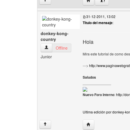
↑
31-12-2011, 13:02
Título del mensaje
:
donkey-kong-
country
Hola
donkey-kong-country Ver perfil del usuario
Offline
Mira este tutorial de como d
Junior
--->
http://www.paginawebgrat
Saludos
______________
Nuevo Foro Interno
:
http://d
Ultima edición por donkey-ko
Visitar sitio web del au
↑