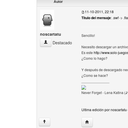
Autor
11-10-2011, 22:18
Título del mensaje
: .swf -> .
noscartatu
Sencillo!
noscartatu Ver perfil del usuario
Destacado
Necesito descargar un archiv
Es este
http://www.solo-juego
¿Como lo hago?
Y después de descargado necesi
¿Como se hace?
______________
Never Forget - Lena Katina (♪
Ultima edición por noscartatu
Visitar sitio web del aut
↑