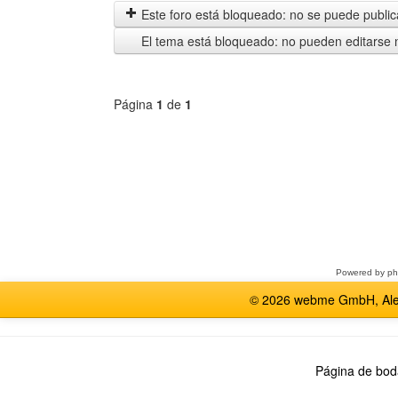
anteriores
Este foro está bloqueado: no se puede publica
El tema está bloqueado: no pueden editarse 
Página
1
de
1
Seleccione
un
foro
Powered by
p
© 2026 webme GmbH, Alem
Página de bod