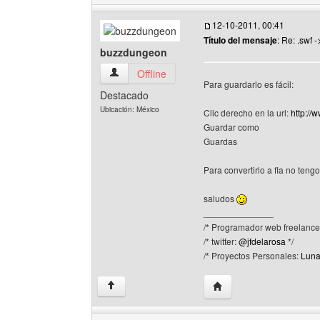
12-10-2011, 00:41
Título del mensaje
: Re: .swf -
buzzdungeon
buzzdungeon Ver perfil del usuario
Offline
Para guardarlo es fácil:
Destacado
Ubicación: México
Clic derecho en la url:
http://
Guardar como
Guardas
Para convertirlo a fla no ten
saludos
______________
/* Programador web freelance.
/* twitter:
@jfdelarosa
*/
/* Proyectos Personales:
Luna
Visitar sitio web del a
↑