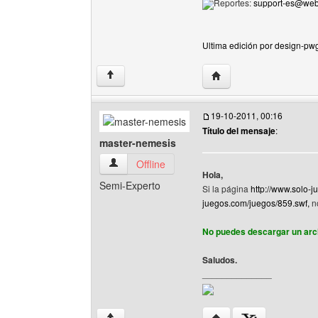
Reportes:
support-es@we
Ultima edición por design-pwg
Visitar sitio web del au
↑
19-10-2011, 00:16
Título del mensaje
:
master-nemesis
master-nemesis Ver perfil del usuario
Offline
Hola,
Semi-Experto
Si la página
http://www.solo-
juegos.com/juegos/859.swf,
no
No puedes descargar un arch
Saludos.
______________
Visitar sitio web del au