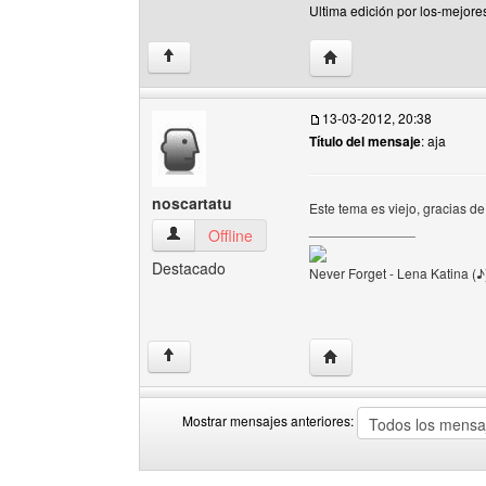
Ultima edición por los-mejore
Visitar sitio web del au
↑
13-03-2012, 20:38
Título del mensaje
: aja
noscartatu
Este tema es viejo, gracias d
______________
noscartatu Ver perfil del usuario
Offline
Destacado
Never Forget - Lena Katina (♪
Visitar sitio web del aut
↑
Mostrar mensajes anteriores:
Mostrar
Order
mensajes
by